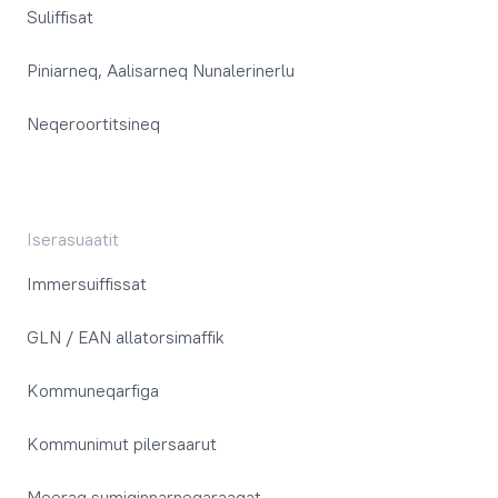
Suliffisat
Piniarneq, Aalisarneq Nunalerinerlu
Neqeroortitsineq
Iserasuaatit
Immersuiffissat
GLN / EAN allatorsimaffik
Kommuneqarfiga
Kommunimut pilersaarut
Meeraq sumiginnarneqaraagat