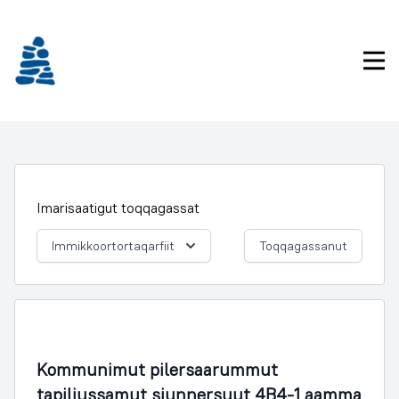
Imarisaanukarit
Pri
Imarisaatigut toqqagassat
Immikkoortortaqarfiit
Toqqagassanut
Illoqarfimmik Inerisaaneq
Kommunimut pilersaarummut
tapiliussamut siunnersuut 4B4-1 aamma