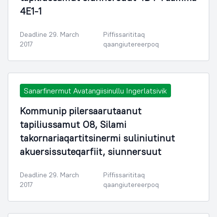
4E1-1
Deadline 29. March
Piffissarititaq
2017
qaangiutereerpoq
Sanarfinermut Avatangiisinullu Ingerlatsivik
Kommunip pilersaarutaanut
tapiliussamut O8, Silami
takornariaqartitsinermi suliniutinut
akuersissuteqarfiit, siunnersuut
Deadline 29. March
Piffissarititaq
2017
qaangiutereerpoq