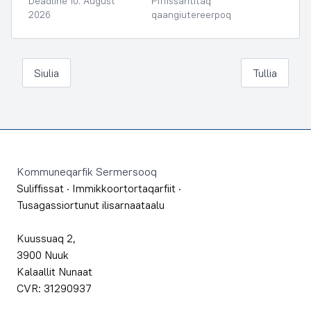
Deadline 10. August
Piffissarititaq
2026
qaangiutereerpoq
Siulia
Tullia
Footer
Kommuneqarfik Sermersooq
Suliffissat
·
Immikkoortortaqarfiit
·
Tusagassiortunut ilisarnaataalu
Kuussuaq 2,
3900 Nuuk
Kalaallit Nunaat
CVR: 31290937