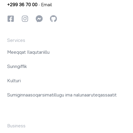
+299 36 70 00
·
Email
Facebookki
Instagrammi
Instagrammi
GitHub
Services
Meeqqat Ilaqutariillu
Sunngiffik
Kulturi
Sumiginnaasoqarsimatillugu ima nalunaaruteqassaatit
Business