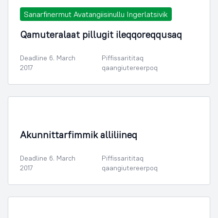
Sanarfinermut Avatangiisinullu Ingerlatsivik
Qamuteralaat pillugit ileqqoreqqusaq
Deadline 6. March
Piffissarititaq
2017
qaangiutereerpoq
Illoqarfimmik Inerisaaneq
Akunnittarfimmik alliliineq
Deadline 6. March
Piffissarititaq
2017
qaangiutereerpoq
Illoqarfimmik Inerisaaneq