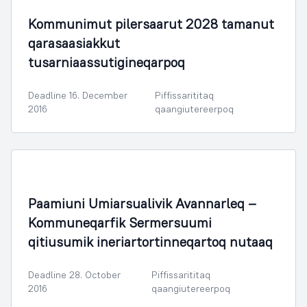
Kommunimut pilersaarut 2028 tamanut
qarasaasiakkut
tusarniaassutigineqarpoq
Deadline 16. December
Piffissarititaq
2016
qaangiutereerpoq
Illoqarfimmik Inerisaaneq
Paamiuni Umiarsualivik Avannarleq –
Kommuneqarfik Sermersuumi
qitiusumik ineriartortinneqartoq nutaaq
Deadline 28. October
Piffissarititaq
2016
qaangiutereerpoq