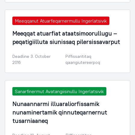
Meeqqanut Atuarfeqarnermullu Ingerlatsivik
Meeqqat atuarfiat ataatsimoorullugu –
peqatigiilluta siunissaq pilersissavarput
Deadline 3. October
Piffissarititaq
2016
qaangiutereerpoq
Sanarfinermut Avatangiisinullu Ingerlatsivik
Nunaannarmi illuaraliorfissamik
nunaminertamik qinnuteqarnernut
tusarniaaneq