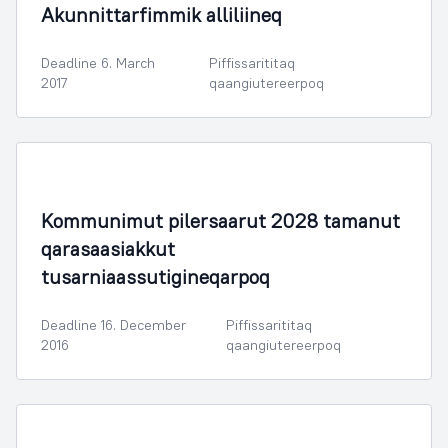
Akunnittarfimmik alliliineq
Deadline 6. March
Piffissarititaq
2017
qaangiutereerpoq
Illoqarfimmik Inerisaaneq
Kommunimut pilersaarut 2028 tamanut
qarasaasiakkut
tusarniaassutigineqarpoq
Deadline 16. December
Piffissarititaq
2016
qaangiutereerpoq
Illoqarfimmik Inerisaaneq