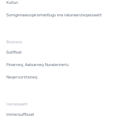
Kulturi
Sumiginnaasoqarsimatillugu ima nalunaaruteqassaatit
Business
Suliffisat
Piniarneq, Aalisarneq Nunalerinerlu
Neqeroortitsineq
Iserasuaatit
Immersuiffissat