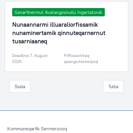
Sanarfinermut Avatangiisinullu Ingerlatsivik
Nunaannarmi illuaraliorfissamik
nunaminertamik qinnuteqarnernut
tusarniaaneq
Deadline 7. August
Piffissarititaq
2026
qaangiutereerpoq
Siulia
Tullia
Footer
Kommuneqarfik Sermersooq