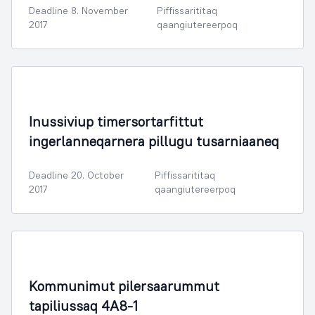
Deadline 8. November
Piffissarititaq
2017
qaangiutereerpoq
Sammisassaqartitsivik Kulturilu
Inussiviup timersortarfittut
ingerlanneqarnera pillugu tusarniaaneq
Deadline 20. October
Piffissarititaq
2017
qaangiutereerpoq
Illoqarfimmik Inerisaaneq
Kommunimut pilersaarummut
tapiliussaq 4A8-1