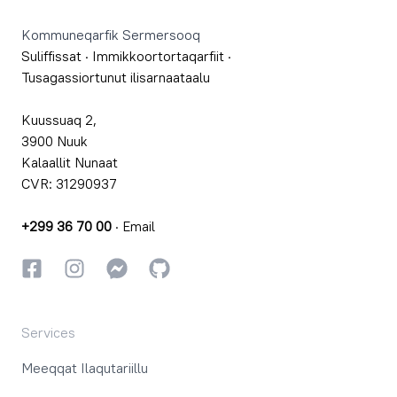
Kommuneqarfik Sermersooq
Suliffissat
·
Immikkoortortaqarfiit
·
Tusagassiortunut ilisarnaataalu
Kuussuaq 2,
3900 Nuuk
Kalaallit Nunaat
CVR: 31290937
+299 36 70 00
·
Email
Facebookki
Instagrammi
Instagrammi
GitHub
Services
Meeqqat Ilaqutariillu