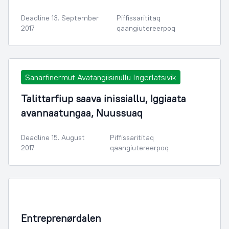
Deadline 13. September
Piffissarititaq
2017
qaangiutereerpoq
Sanarfinermut Avatangiisinullu Ingerlatsivik
Talittarfiup saava inissiallu, Iggiaata
avannaatungaa, Nuussuaq
Deadline 15. August
Piffissarititaq
2017
qaangiutereerpoq
Illoqarfimmik Inerisaaneq
Entreprenørdalen