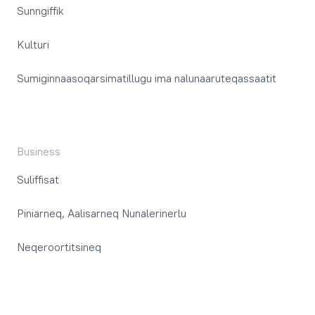
Sunngiffik
Kulturi
Sumiginnaasoqarsimatillugu ima nalunaaruteqassaatit
Business
Suliffisat
Piniarneq, Aalisarneq Nunalerinerlu
Neqeroortitsineq