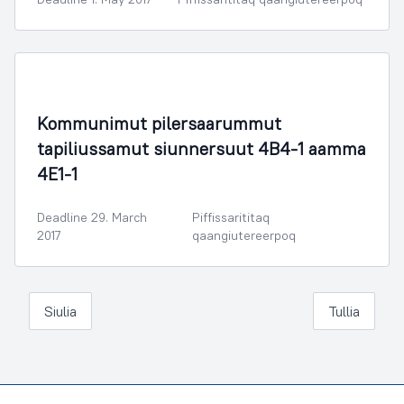
Illoqarfimmik Inerisaaneq
Kommunimut pilersaarummut
tapiliussamut siunnersuut 4B4-1 aamma
4E1-1
Deadline 29. March
Piffissarititaq
2017
qaangiutereerpoq
Siulia
Tullia
Footer