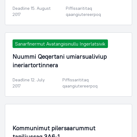
Deadline 15. August
Piffissarititaq
2017
qaangiutereerpoq
Sanarfinermut Avatangiisinullu Ingerlatsivik
Nuummi Qeqertani umiarsualiviup
ineriartortinnera
Deadline 12. July
Piffissarititaq
2017
qaangiutereerpoq
Illoqarfimmik Inerisaaneq
Kommunimut pilersaarummut
tapiliussaq 3A6-1