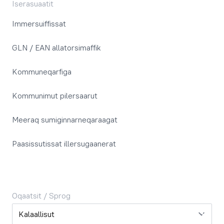
Iserasuaatit
Immersuiffissat
GLN / EAN allatorsimaffik
Kommuneqarfiga
Kommunimut pilersaarut
Meeraq sumiginnarneqaraagat
Paasissutissat illersugaanerat
Oqaatsit / Sprog
Oqaatsit / Sprog