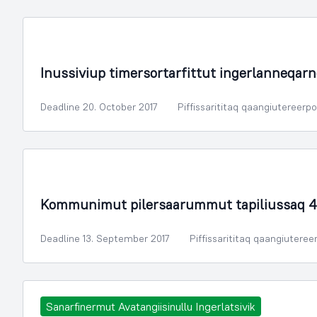
Sammisassaqartitsivik Kulturilu
Inussiviup timersortarfittut ingerlanneqarn
Deadline 20. October 2017
Piffissarititaq qaangiutereerp
Illoqarfimmik Inerisaaneq
Kommunimut pilersaarummut tapiliussaq 4
Deadline 13. September 2017
Piffissarititaq qaangiuteree
Sanarfinermut Avatangiisinullu Ingerlatsivik