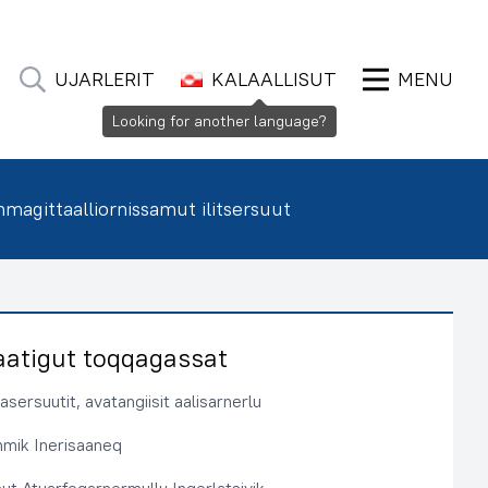
UJARLERIT
KALAALLISUT
MENU
Looking for another language?
agittaalliornissamut ilitsersuut
aatigut toqqagassat
sersuutit, avatangiisit aalisarnerlu
immik Inerisaaneq