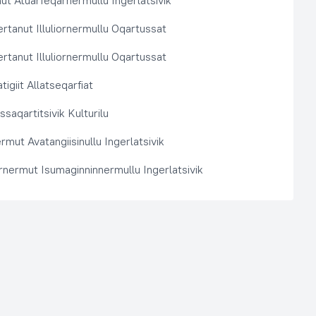
t Atuarfeqarnermullu Ingerlatsivik
rtanut Illuliornermullu Oqartussat
rtanut Illuliornermullu Oqartussat
tigiit Allatseqarfiat
saqartitsivik Kulturilu
rmut Avatangiisinullu Ingerlatsivik
arnermut Isumaginninnermullu Ingerlatsivik