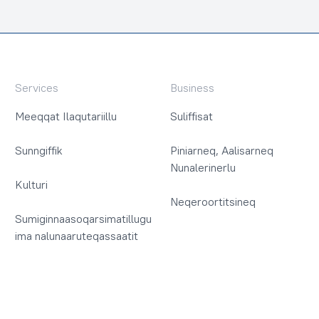
Services
Business
Meeqqat Ilaqutariillu
Suliffisat
Sunngiffik
Piniarneq, Aalisarneq
Nunalerinerlu
Kulturi
Neqeroortitsineq
Sumiginnaasoqarsimatillugu
ima nalunaaruteqassaatit