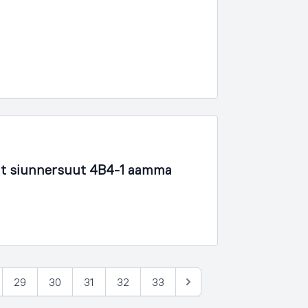
t siunnersuut 4B4-1 aamma
29
30
31
32
33
Tullia