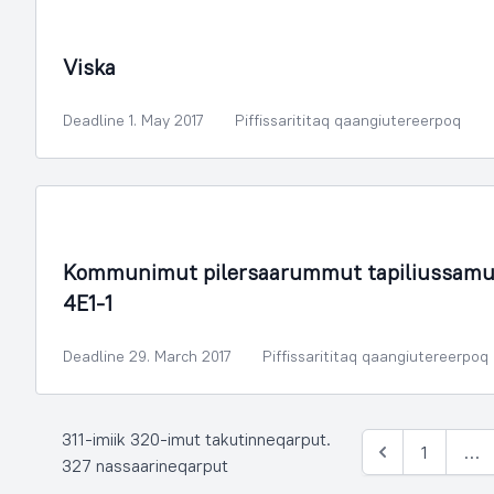
Illoqarfimmik Inerisaaneq
Viska
Deadline 1. May 2017
Piffissarititaq qaangiutereerpoq
Illoqarfimmik Inerisaaneq
Kommunimut pilersaarummut tapiliussamu
4E1-1
Deadline 29. March 2017
Piffissarititaq qaangiutereerpoq
311-imiik 320-imut takutinneqarput.
1
…
Siulia
327 nassaarineqarput