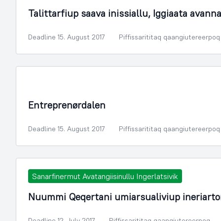
Talittarfiup saava inissiallu, Iggiaata ava
Deadline 15. August 2017
Piffissarititaq qaangiutereerpoq
Illoqarfimmik Inerisaaneq
Entreprenørdalen
Deadline 15. August 2017
Piffissarititaq qaangiutereerpoq
Sanarfinermut Avatangiisinullu Ingerlatsivik
Nuummi Qeqertani umiarsualiviup ineriarto
Deadline 12. July 2017
Piffissarititaq qaangiutereerpoq