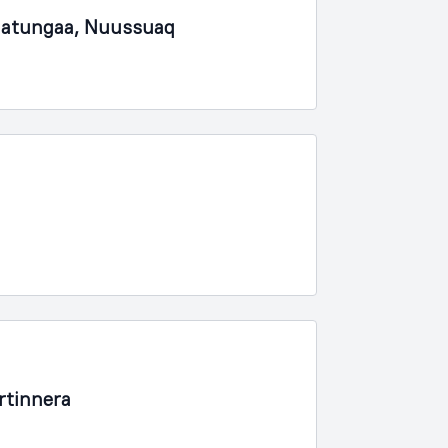
nnaatungaa, Nuussuaq
rtinnera