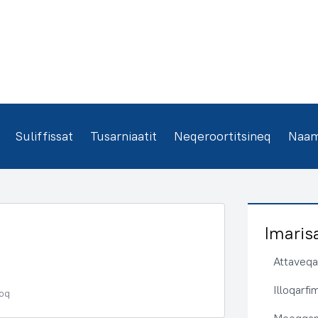
Suliffissat
Tusarniaatit
Neqeroortitsineq
Naamm
Imaris
Attaveqaa
Illoqarf
poq