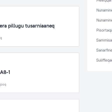
Meeqqanu
Nunamine
Nunamine
era pillugu tusarniaaneq
Pisortaqa
oq
Sammisas
Sanarfine
Suliffeq
A8-1
rpoq