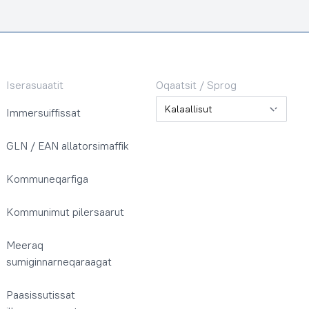
Iserasuaatit
Oqaatsit / Sprog
Oqaatsit / Sprog
Immersuiffissat
GLN / EAN allatorsimaffik
Kommuneqarfiga
Kommunimut pilersaarut
Meeraq
sumiginnarneqaraagat
Paasissutissat