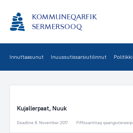
Imarisaanukarit
KOMMUNEQARFIK
SERMERSOOQ
Innuttaasunut
Inuussutissarsiutilinnut
Politikki
Illoqarfimmik Inerisaaneq
Kujallerpaat, Nuuk
Deadline 8. November 2017
Piffissarititaq qaangiutereer