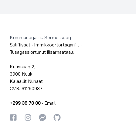
Footer
Kommuneqarfik Sermersooq
Suliffissat
·
Immikkoortortaqarfiit
·
Tusagassiortunut ilisarnaataalu
Kuussuaq 2,
3900 Nuuk
Kalaallit Nunaat
CVR: 31290937
+299 36 70 00
·
Email
Facebookki
Instagrammi
Instagrammi
GitHub