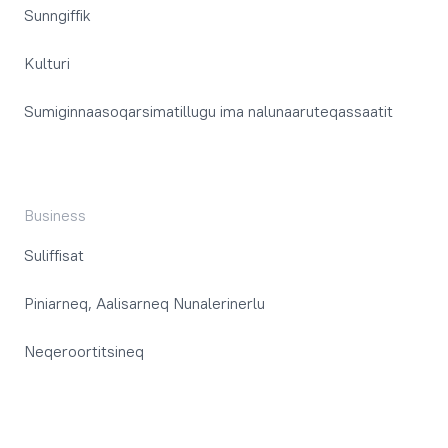
Sunngiffik
Kulturi
Sumiginnaasoqarsimatillugu ima nalunaaruteqassaatit
Business
Suliffisat
Piniarneq, Aalisarneq Nunalerinerlu
Neqeroortitsineq