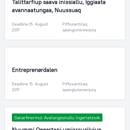
Talittarfiup saava inissiallu, Iggiaata
avannaatungaa, Nuussuaq
Deadline 15. August
Piffissarititaq
2017
qaangiutereerpoq
Illoqarfimmik Inerisaaneq
Entreprenørdalen
Deadline 15. August
Piffissarititaq
2017
qaangiutereerpoq
Sanarfinermut Avatangiisinullu Ingerlatsivik
Nuummi Qeqertani umiarsualiviup