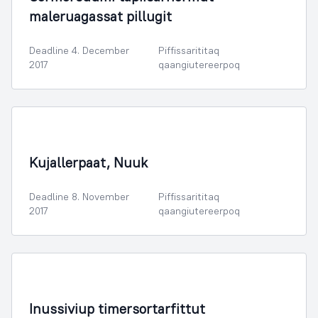
maleruagassat pillugit
Deadline 4. December
Piffissarititaq
2017
qaangiutereerpoq
Illoqarfimmik Inerisaaneq
Kujallerpaat, Nuuk
Deadline 8. November
Piffissarititaq
2017
qaangiutereerpoq
Sammisassaqartitsivik Kulturilu
Inussiviup timersortarfittut