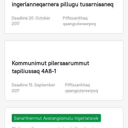
ingerlanneqarnera pillugu tusarniaaneq
Deadline 20. October
Piffissarititaq
2017
qaangiutereerpoq
Illoqarfimmik Inerisaaneq
Kommunimut pilersaarummut
tapiliussaq 4A8-1
Deadline 13. September
Piffissarititaq
2017
qaangiutereerpoq
Sanarfinermut Avatangiisinullu Ingerlatsivik