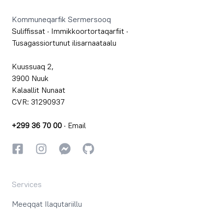
Kommuneqarfik Sermersooq
Suliffissat
·
Immikkoortortaqarfiit
·
Tusagassiortunut ilisarnaataalu
Kuussuaq 2,
3900 Nuuk
Kalaallit Nunaat
CVR: 31290937
+299 36 70 00
·
Email
Facebookki
Instagrammi
Instagrammi
GitHub
Services
Meeqqat Ilaqutariillu