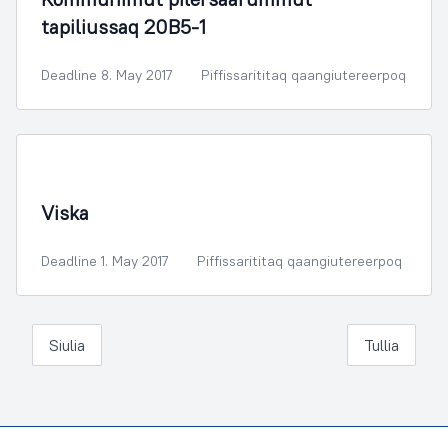
tapiliussaq 20B5-1
Deadline 8. May 2017
Piffissarititaq qaangiutereerpoq
Illoqarfimmik Inerisaaneq
Viska
Deadline 1. May 2017
Piffissarititaq qaangiutereerpoq
Siulia
Tullia
Footer