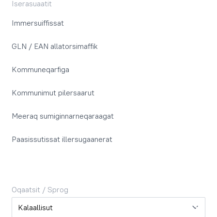
Iserasuaatit
Immersuiffissat
GLN / EAN allatorsimaffik
Kommuneqarfiga
Kommunimut pilersaarut
Meeraq sumiginnarneqaraagat
Paasissutissat illersugaanerat
Oqaatsit / Sprog
Oqaatsit / Sprog