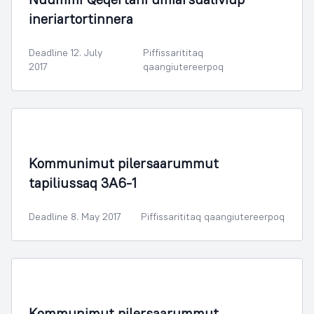
ineriartortinnera
Deadline 12. July
Piffissarititaq
2017
qaangiutereerpoq
Illoqarfimmik Inerisaaneq
Kommunimut pilersaarummut
tapiliussaq 3A6-1
Deadline 8. May 2017
Piffissarititaq qaangiutereerpoq
Illoqarfimmik Inerisaaneq
Kommunimut pilersaarummut