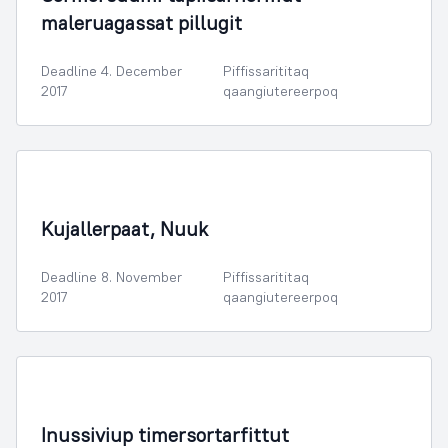
maleruagassat pillugit
Deadline 4. December
Piffissarititaq
2017
qaangiutereerpoq
Illoqarfimmik Inerisaaneq
Kujallerpaat, Nuuk
Deadline 8. November
Piffissarititaq
2017
qaangiutereerpoq
Sammisassaqartitsivik Kulturilu
Inussiviup timersortarfittut