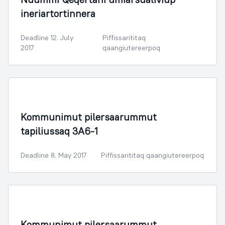
ineriartortinnera
Deadline 12. July
Piffissarititaq
2017
qaangiutereerpoq
Illoqarfimmik Inerisaaneq
Kommunimut pilersaarummut
tapiliussaq 3A6-1
Deadline 8. May 2017
Piffissarititaq qaangiutereerpoq
Illoqarfimmik Inerisaaneq
Kommunimut pilersaarummut