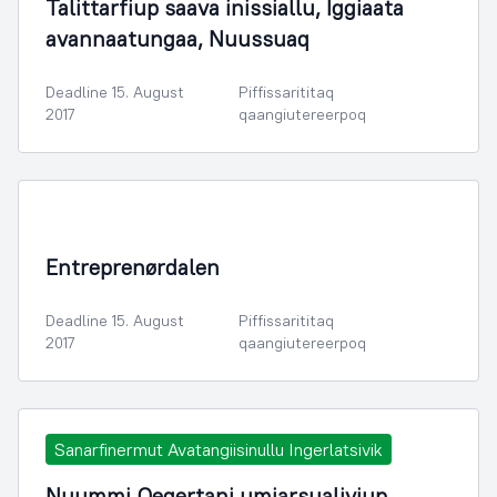
Talittarfiup saava inissiallu, Iggiaata
avannaatungaa, Nuussuaq
Deadline 15. August
Piffissarititaq
2017
qaangiutereerpoq
Illoqarfimmik Inerisaaneq
Entreprenørdalen
Deadline 15. August
Piffissarititaq
2017
qaangiutereerpoq
Sanarfinermut Avatangiisinullu Ingerlatsivik
Nuummi Qeqertani umiarsualiviup