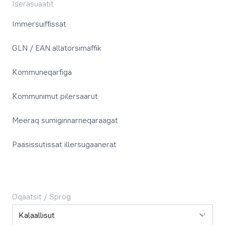
Iserasuaatit
Immersuiffissat
GLN / EAN allatorsimaffik
Kommuneqarfiga
Kommunimut pilersaarut
Meeraq sumiginnarneqaraagat
Paasissutissat illersugaanerat
Oqaatsit / Sprog
Oqaatsit / Sprog