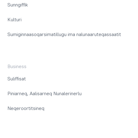
Sunngiffik
Kulturi
Sumiginnaasoqarsimatillugu ima nalunaaruteqassaatit
Business
Suliffisat
Piniarneq, Aalisarneq Nunalerinerlu
Neqeroortitsineq