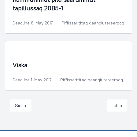
tapiliussaq 20B5-1
Deadline 8. May 2017
Piffissarititaq qaangiutereerpoq
Illoqarfimmik Inerisaaneq
Viska
Deadline 1. May 2017
Piffissarititaq qaangiutereerpoq
Siulia
Tullia
Footer