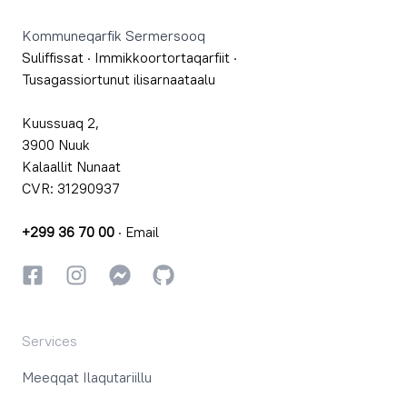
Kommuneqarfik Sermersooq
Suliffissat
·
Immikkoortortaqarfiit
·
Tusagassiortunut ilisarnaataalu
Kuussuaq 2,
3900 Nuuk
Kalaallit Nunaat
CVR: 31290937
+299 36 70 00
·
Email
Facebookki
Instagrammi
Instagrammi
GitHub
Services
Meeqqat Ilaqutariillu