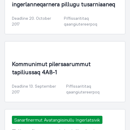
ingerlanneqarnera pillugu tusarniaaneq
Deadline 20. October
Piffissarititaq
2017
qaangiutereerpoq
Illoqarfimmik Inerisaaneq
Kommunimut pilersaarummut
tapiliussaq 4A8-1
Deadline 13. September
Piffissarititaq
2017
qaangiutereerpoq
Sanarfinermut Avatangiisinullu Ingerlatsivik