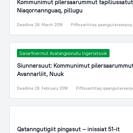
Kommunimut pilersaarummut tapiliussatut
Niaqornannguaq, pillugu
Deadline 28. March 2018
Piffissarititaq qaangiutereerpoq
Sanarfinermut Avatangiisinullu Ingerlatsivik
Siunnersuut: Kommunimut pilersaarummut t
Avannarliit, Nuuk
Deadline 28. February 2018
Piffissarititaq qaangiutereer
Illoqarfimmik Inerisaaneq
Qatanngutigiit pingasut – inissiat 51-it