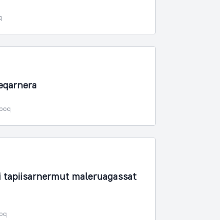
q
eqarnera
rpoq
tapiisarnermut maleruagassat
poq