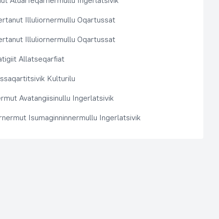
t Atuarfeqarnermullu Ingerlatsivik
rtanut Illuliornermullu Oqartussat
rtanut Illuliornermullu Oqartussat
tigiit Allatseqarfiat
saqartitsivik Kulturilu
rmut Avatangiisinullu Ingerlatsivik
arnermut Isumaginninnermullu Ingerlatsivik