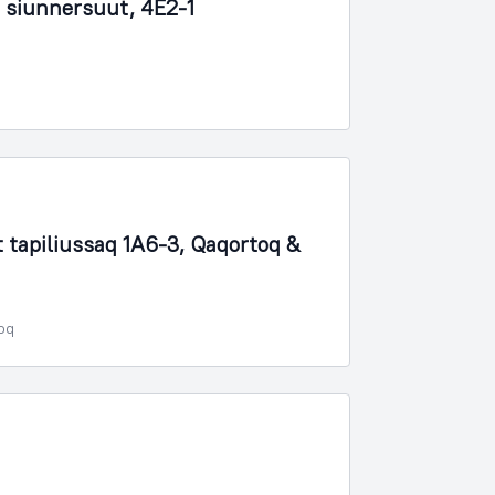
 siunnersuut, 4E2-1
apiliussaq 1A6-3, Qaqortoq &
poq