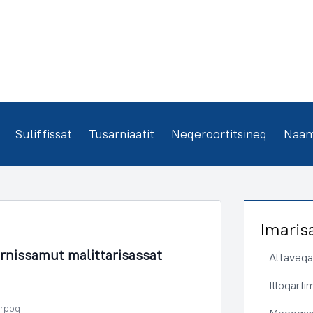
Suliffissat
Tusarniaatit
Neqeroortitsineq
Naamm
Imaris
rnissamut malittarisassat
Attaveqaa
Illoqarf
erpoq