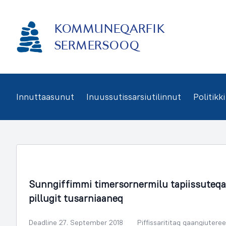
Imarisaanukarit
KOMMUNEQARFIK
SERMERSOOQ
Innuttaasunut
Inuussutissarsiutilinnut
Politikki
Sammisassaqartitsivik Kulturilu
Sunngiffimmi timersornermilu tapiissuteqa
pillugit tusarniaaneq
Deadline 27. September 2018
Piffissarititaq qaangiutere