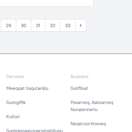
29
30
31
32
33
Tullia
Services
Business
Meeqqat Ilaqutariillu
Suliffisat
Sunngiffik
Piniarneq, Aalisarneq
Nunalerinerlu
Kulturi
Neqeroortitsineq
Sumiginnaasoqarsimatillugu