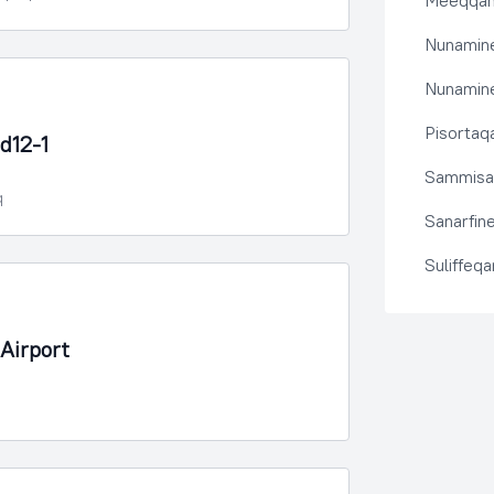
Meeqqanu
Nunamine
Nunamine
Pisortaqa
d12-1
Sammisas
q
Sanarfine
Suliffeq
Airport