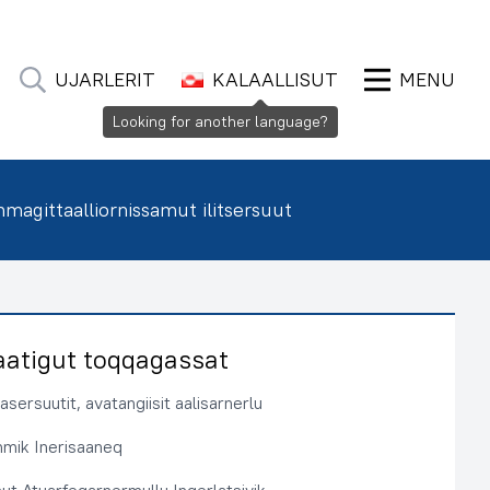
UJARLERIT
KALAALLISUT
MENU
Looking for another language?
agittaalliornissamut ilitsersuut
aatigut toqqagassat
sersuutit, avatangiisit aalisarnerlu
immik Inerisaaneq