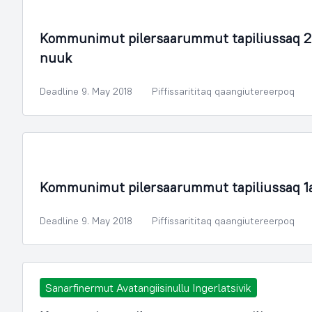
Illoqarfimmik Inerisaaneq
Kommunimut pilersaarummut tapiliussaq 2
nuuk
Deadline 9. May 2018
Piffissarititaq qaangiutereerpoq
Illoqarfimmik Inerisaaneq
Kommunimut pilersaarummut tapiliussaq 1
Deadline 9. May 2018
Piffissarititaq qaangiutereerpoq
Sanarfinermut Avatangiisinullu Ingerlatsivik