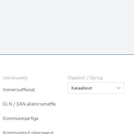
Iserasuaatit
Oqaatsit / Sprog
Oqaatsit / Sprog
Immersuiffissat
GLN / EAN allatorsimaffik
Kommuneqarfiga
Kommunimut pilersaarut