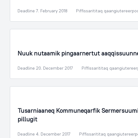
Deadline 7. February 2018
Piffissarititaq qaangiutereerpo
Illoqarfimmik Inerisaaneq
Nuuk nutaamik pingaarnertut aaqqissuunn
Deadline 20. December 2017
Piffissarititaq qaangiuteree
Sammisassaqartitsivik Kulturilu
Tusarniaaneq Kommuneqarfik Sermersuumi 
pillugit
Deadline 4. December 2017
Piffissarititaq qaangiutereer