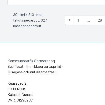
301-imiik 310-imut
takutinneqarput. 327
1
…
28
Siulia
nassaarineqarput
Footer
Kommuneqarfik Sermersooq
Suliffissat
·
Immikkoortortaqarfiit
·
Tusagassiortunut ilisarnaataalu
Kuussuaq 2,
3900 Nuuk
Kalaallit Nunaat
CVR: 31290937