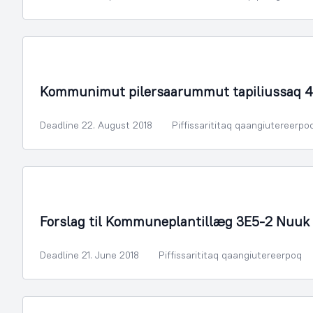
Illoqarfimmik Inerisaaneq
Kommunimut pilersaarummut tapiliussaq 4
Deadline 22. August 2018
Piffissarititaq qaangiutereerpo
Illoqarfimmik Inerisaaneq
Forslag til Kommuneplantillæg 3E5-2 Nuuk 
Deadline 21. June 2018
Piffissarititaq qaangiutereerpoq