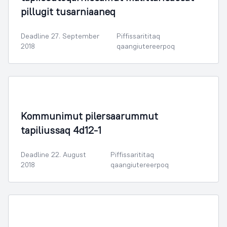
pillugit tusarniaaneq
Deadline 27. September
Piffissarititaq
2018
qaangiutereerpoq
Illoqarfimmik Inerisaaneq
Kommunimut pilersaarummut
tapiliussaq 4d12-1
Deadline 22. August
Piffissarititaq
2018
qaangiutereerpoq
Illoqarfimmik Inerisaaneq