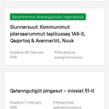
Sanarfinermut Avatangiisinullu Ingerlatsivik
Siunnersuut: Kommunimut
pilersaarummut tapiliussaq 1A6-3,
Qaqortoq & Avannarliit, Nuuk
Deadline 28. February
Piffissarititaq
2018
qaangiutereerpoq
Illoqarfimmik Inerisaaneq
Qatanngutigiit pingasut – inissiat 51-it
Deadline 7. February
Piffissarititaq
2018
qaangiutereerpoq