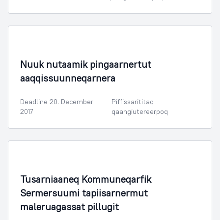
Illoqarfimmik Inerisaaneq
Nuuk nutaamik pingaarnertut
aaqqissuunneqarnera
Deadline 20. December
Piffissarititaq
2017
qaangiutereerpoq
Sammisassaqartitsivik Kulturilu
Tusarniaaneq Kommuneqarfik
Sermersuumi tapiisarnermut
maleruagassat pillugit