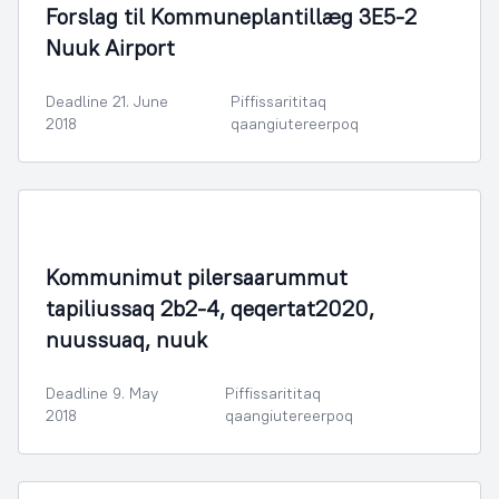
Forslag til Kommuneplantillæg 3E5-2
Nuuk Airport
Deadline 21. June
Piffissarititaq
2018
qaangiutereerpoq
Illoqarfimmik Inerisaaneq
Kommunimut pilersaarummut
tapiliussaq 2b2-4, qeqertat2020,
nuussuaq, nuuk
Deadline 9. May
Piffissarititaq
2018
qaangiutereerpoq