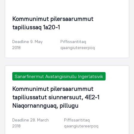
Illoqarfimmik Inerisaaneq
Kommunimut pilersaarummut
tapiliussaq 1a20-1
Deadline 9. May
Piffissarititaq
2018
qaangiutereerpoq
Sanarfinermut Avatangiisinullu Ingerlatsivik
Kommunimut pilersaarummut
tapiliussatut siunnersuut, 4E2-1
Niaqornannguaq, pillugu
Deadline 28. March
Piffissarititaq
2018
qaangiutereerpoq