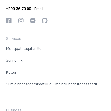
+299 36 70 00
·
Email
Facebookki
Instagrammi
Instagrammi
GitHub
Services
Meeqqat Ilaqutariillu
Sunngiffik
Kulturi
Sumiginnaasoqarsimatillugu ima nalunaaruteqassaatit
Business