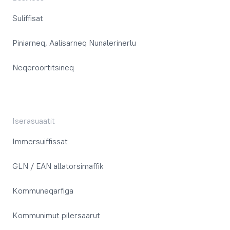
Suliffisat
Piniarneq, Aalisarneq Nunalerinerlu
Neqeroortitsineq
Iserasuaatit
Immersuiffissat
GLN / EAN allatorsimaffik
Kommuneqarfiga
Kommunimut pilersaarut