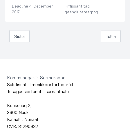
Deadline 4. December
Piffissarititaq
2017
qaangiutereerpoq
Siulia
Tullia
Footer
Kommuneqarfik Sermersooq
Suliffissat
·
Immikkoortortaqarfiit
·
Tusagassiortunut ilisarnaataalu
Kuussuaq 2,
3900 Nuuk
Kalaallit Nunaat
CVR: 31290937