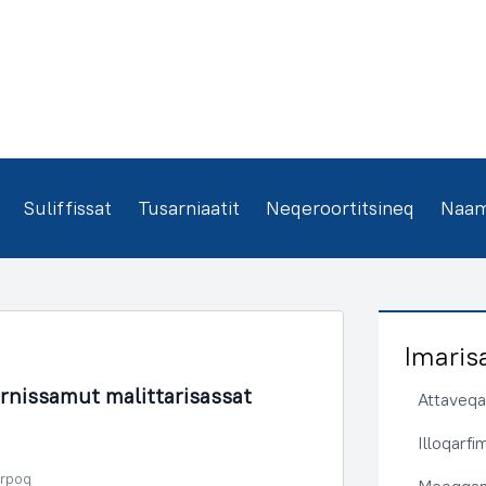
Suliffissat
Tusarniaatit
Neqeroortitsineq
Naamm
Imaris
rnissamut malittarisassat
Attaveqaa
Illoqarf
erpoq