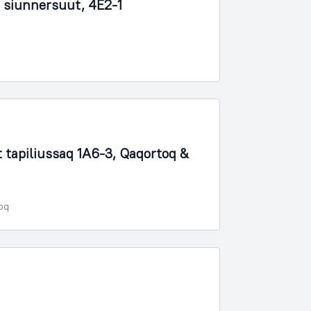
 siunnersuut, 4E2-1
apiliussaq 1A6-3, Qaqortoq &
poq