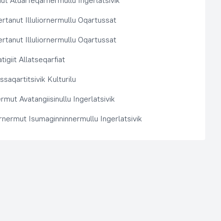
t Atuarfeqarnermullu Ingerlatsivik
rtanut Illuliornermullu Oqartussat
rtanut Illuliornermullu Oqartussat
tigiit Allatseqarfiat
saqartitsivik Kulturilu
rmut Avatangiisinullu Ingerlatsivik
arnermut Isumaginninnermullu Ingerlatsivik