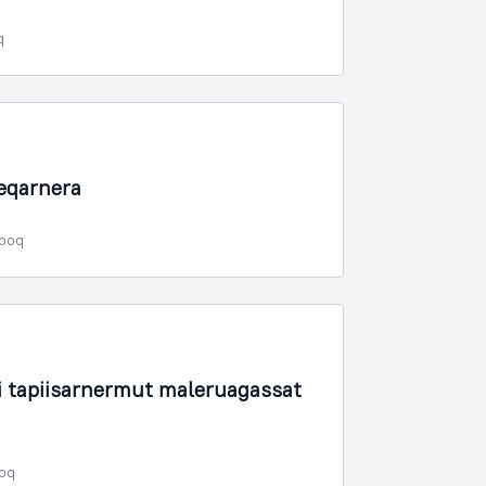
q
eqarnera
rpoq
tapiisarnermut maleruagassat
poq