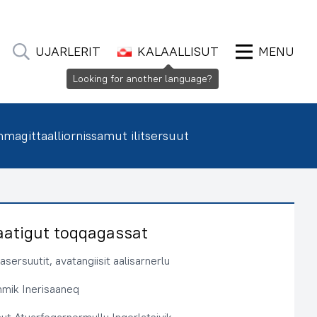
UJARLERIT
KALAALLISUT
MENU
Looking for another language?
agittaalliornissamut ilitsersuut
aatigut toqqagassat
sersuutit, avatangiisit aalisarnerlu
immik Inerisaaneq