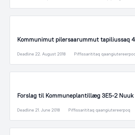
Illoqarfimmik Inerisaaneq
Kommunimut pilersaarummut tapiliussaq 4
Deadline 22. August 2018
Piffissarititaq qaangiutereerpo
Illoqarfimmik Inerisaaneq
Forslag til Kommuneplantillæg 3E5-2 Nuuk 
Deadline 21. June 2018
Piffissarititaq qaangiutereerpoq