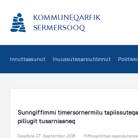
Imarisaanukarit
KOMMUNEQARFIK
SERMERSOOQ
Innuttaasunut
Inuussutissarsiutilinnut
Politikki
Sammisassaqartitsivik Kulturilu
Sunngiffimmi timersornermilu tapiissuteqa
pillugit tusarniaaneq
Deadline 27. September 2018
Piffissarititaq qaangiutere