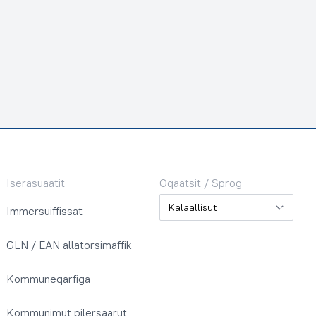
Iserasuaatit
Oqaatsit / Sprog
Oqaatsit / Sprog
Immersuiffissat
GLN / EAN allatorsimaffik
Kommuneqarfiga
Kommunimut pilersaarut