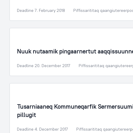
Deadline 7. February 2018
Piffissarititaq qaangiutereerpo
Illoqarfimmik Inerisaaneq
Nuuk nutaamik pingaarnertut aaqqissuunn
Deadline 20. December 2017
Piffissarititaq qaangiuteree
Sammisassaqartitsivik Kulturilu
Tusarniaaneq Kommuneqarfik Sermersuumi 
pillugit
Deadline 4. December 2017
Piffissarititaq qaangiutereer