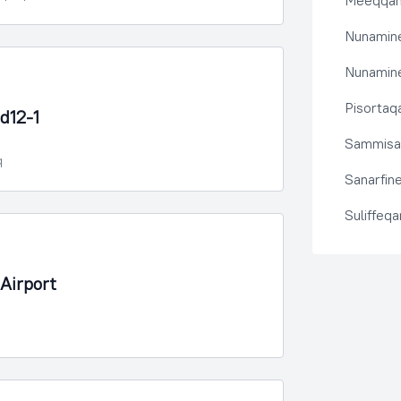
Meeqqanu
Nunamine
Nunamine
Pisortaqa
d12-1
Sammisas
q
Sanarfine
Suliffeq
Airport