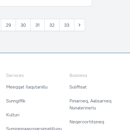
29
30
31
32
33
Tullia
Services
Business
Meeqqat Ilaqutariillu
Suliffisat
Sunngiffik
Piniarneq, Aalisarneq
Nunalerinerlu
Kulturi
Neqeroortitsineq
Sumiginnaasoqarsimatillugu