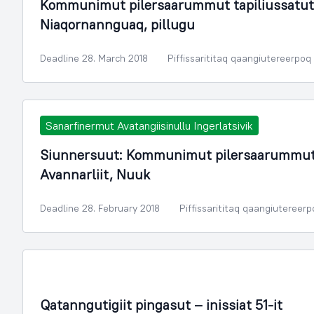
Kommunimut pilersaarummut tapiliussatut
Niaqornannguaq, pillugu
Deadline 28. March 2018
Piffissarititaq qaangiutereerpoq
Sanarfinermut Avatangiisinullu Ingerlatsivik
Siunnersuut: Kommunimut pilersaarummut t
Avannarliit, Nuuk
Deadline 28. February 2018
Piffissarititaq qaangiutereer
Illoqarfimmik Inerisaaneq
Qatanngutigiit pingasut – inissiat 51-it