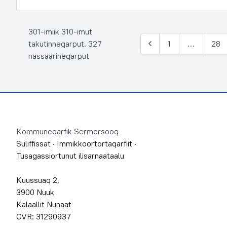
301-imiik 310-imut
takutinneqarput. 327
1
…
28
Siulia
nassaarineqarput
Footer
Kommuneqarfik Sermersooq
Suliffissat
·
Immikkoortortaqarfiit
·
Tusagassiortunut ilisarnaataalu
Kuussuaq 2,
3900 Nuuk
Kalaallit Nunaat
CVR: 31290937