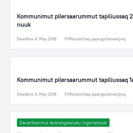
Illoqarfimmik Inerisaaneq
Kommunimut pilersaarummut tapiliussaq 2
nuuk
Deadline 9. May 2018
Piffissarititaq qaangiutereerpoq
Illoqarfimmik Inerisaaneq
Kommunimut pilersaarummut tapiliussaq 1
Deadline 9. May 2018
Piffissarititaq qaangiutereerpoq
Sanarfinermut Avatangiisinullu Ingerlatsivik