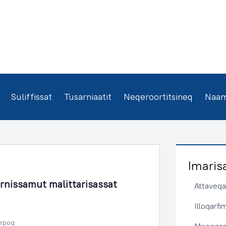
Suliffissat
Tusarniaatit
Neqeroortitsineq
Naamm
Imaris
rnissamut malittarisassat
Attaveqaa
Illoqarf
erpoq