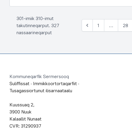
301-imiik 310-imut
takutinneqarput. 327
1
…
28
Siulia
nassaarineqarput
Footer
Kommuneqarfik Sermersooq
Suliffissat
·
Immikkoortortaqarfiit
·
Tusagassiortunut ilisarnaataalu
Kuussuaq 2,
3900 Nuuk
Kalaallit Nunaat
CVR: 31290937