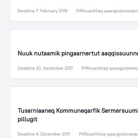
Deadline 7. February 2018
Piffissarititaq qaangiutereerpo
Illoqarfimmik Inerisaaneq
Nuuk nutaamik pingaarnertut aaqqissuunn
Deadline 20. December 2017
Piffissarititaq qaangiuteree
Sammisassaqartitsivik Kulturilu
Tusarniaaneq Kommuneqarfik Sermersuumi 
pillugit
Deadline 4. December 2017
Piffissarititaq qaangiutereer