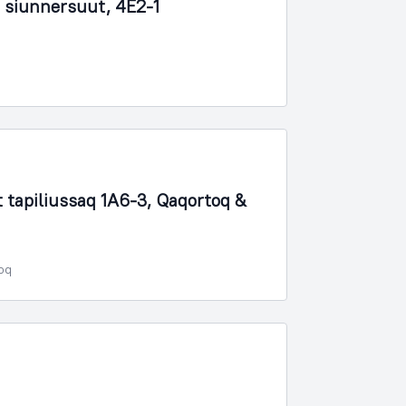
 siunnersuut, 4E2-1
apiliussaq 1A6-3, Qaqortoq &
poq