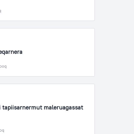
q
eqarnera
rpoq
tapiisarnermut maleruagassat
poq