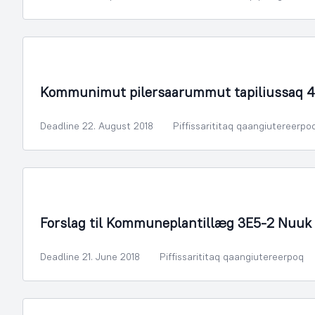
Illoqarfimmik Inerisaaneq
Kommunimut pilersaarummut tapiliussaq 4
Deadline 22. August 2018
Piffissarititaq qaangiutereerpo
Illoqarfimmik Inerisaaneq
Forslag til Kommuneplantillæg 3E5-2 Nuuk 
Deadline 21. June 2018
Piffissarititaq qaangiutereerpoq