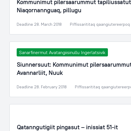
Kommunimut pilersaarummut tapiliussatut
Niaqornannguaq, pillugu
Deadline 28. March 2018
Piffissarititaq qaangiutereerpoq
Sanarfinermut Avatangiisinullu Ingerlatsivik
Siunnersuut: Kommunimut pilersaarummut t
Avannarliit, Nuuk
Deadline 28. February 2018
Piffissarititaq qaangiutereer
Illoqarfimmik Inerisaaneq
Qatanngutigiit pingasut – inissiat 51-it