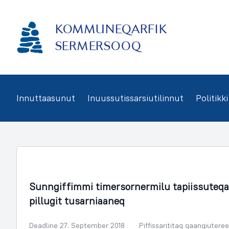
Imarisaanukarit
KOMMUNEQARFIK
SERMERSOOQ
Innuttaasunut
Inuussutissarsiutilinnut
Politikki
Sammisassaqartitsivik Kulturilu
Sunngiffimmi timersornermilu tapiissuteqa
pillugit tusarniaaneq
Deadline 27. September 2018
Piffissarititaq qaangiutere