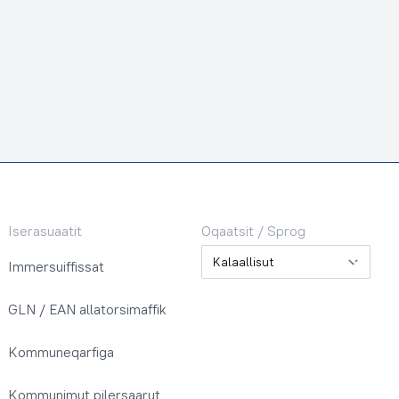
Iserasuaatit
Oqaatsit / Sprog
Oqaatsit / Sprog
Immersuiffissat
GLN / EAN allatorsimaffik
Kommuneqarfiga
Kommunimut pilersaarut