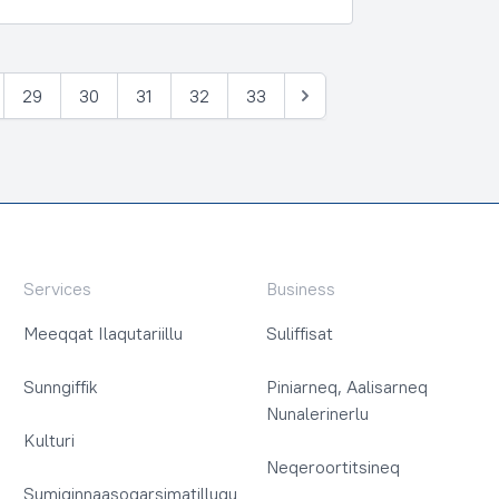
29
30
31
32
33
Tullia
Services
Business
Meeqqat Ilaqutariillu
Suliffisat
Sunngiffik
Piniarneq, Aalisarneq
Nunalerinerlu
Kulturi
Neqeroortitsineq
Sumiginnaasoqarsimatillugu