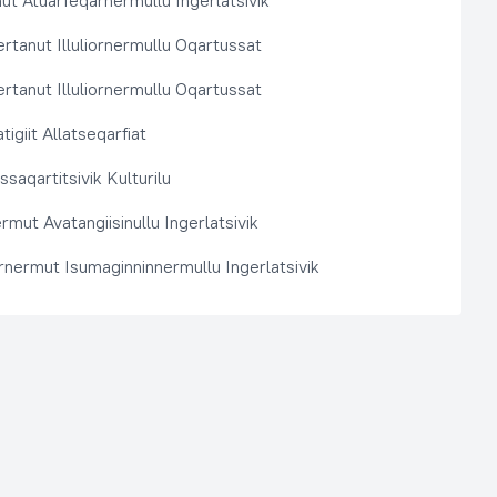
t Atuarfeqarnermullu Ingerlatsivik
rtanut Illuliornermullu Oqartussat
rtanut Illuliornermullu Oqartussat
tigiit Allatseqarfiat
saqartitsivik Kulturilu
rmut Avatangiisinullu Ingerlatsivik
arnermut Isumaginninnermullu Ingerlatsivik