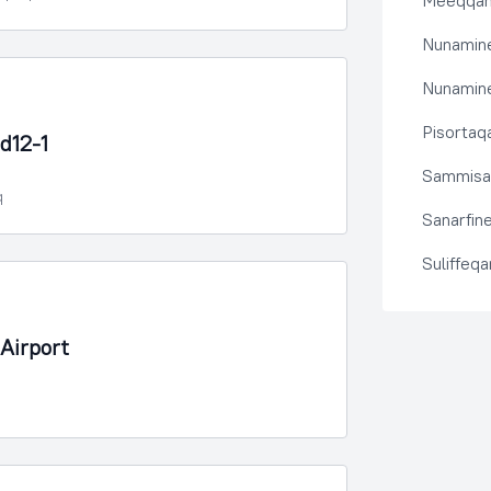
Meeqqanu
Nunamine
Nunamine
Pisortaqa
d12-1
Sammisas
q
Sanarfine
Suliffeq
Airport