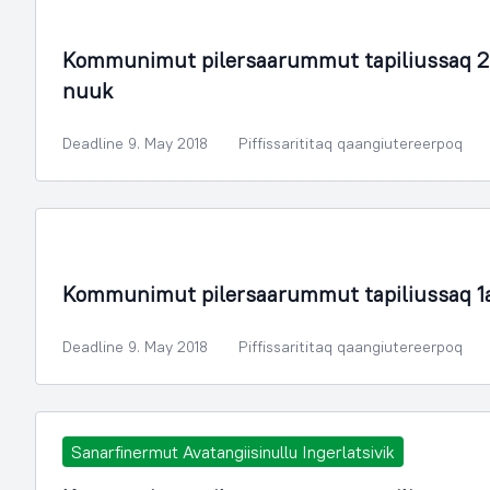
Illoqarfimmik Inerisaaneq
Kommunimut pilersaarummut tapiliussaq 2
nuuk
Deadline 9. May 2018
Piffissarititaq qaangiutereerpoq
Illoqarfimmik Inerisaaneq
Kommunimut pilersaarummut tapiliussaq 1
Deadline 9. May 2018
Piffissarititaq qaangiutereerpoq
Sanarfinermut Avatangiisinullu Ingerlatsivik