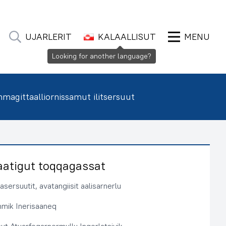
UJARLERIT
KALAALLISUT
MENU
Looking for another language?
agittaalliornissamut ilitsersuut
aatigut toqqagassat
sersuutit, avatangiisit aalisarnerlu
immik Inerisaaneq