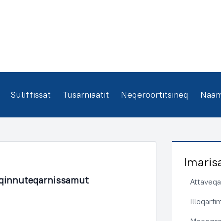
Suliffissat
Tusarniaatit
Neqeroortitsineq
Naamm
Imaris
qinnuteqarnissamut
Attaveqaa
Illoqarf