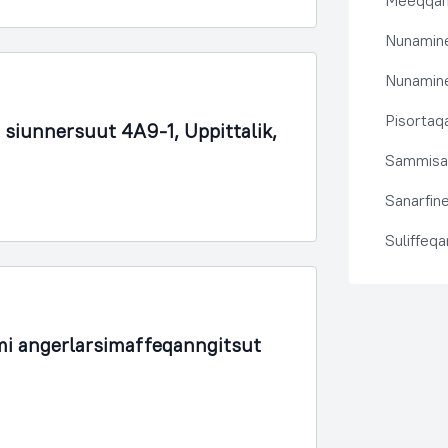
Meeqqanu
Nunamine
Nunamine
Pisortaqa
siunnersuut 4A9-1, Uppittalik,
Sammisas
Sanarfine
Suliffeq
i angerlarsimaffeqanngitsut