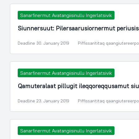
Sanarfinermut Avatangiisinullu Ingerlatsivik
Siunnersuut: Pilersaarusiornermut periusis
Deadline 30. January 2019
Piffissarititaq qaangiutereerp
Sanarfinermut Avatangiisinullu Ingerlatsivik
Qamuteralaat pillugit ileqqoreqqusamut si
Deadline 23. January 2019
Piffissarititaq qaangiutereerp
Sanarfinermut Avatangiisinullu Ingerlatsivik