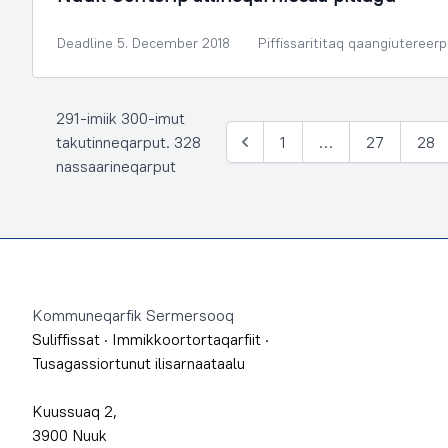
Deadline 5. December 2018
Piffissarititaq qaangiutereer
291-imiik 300-imut
takutinneqarput. 328
1
…
27
28
Siulia
nassaarineqarput
Footer
Kommuneqarfik Sermersooq
Suliffissat
·
Immikkoortortaqarfiit
·
Tusagassiortunut ilisarnaataalu
Kuussuaq 2,
3900 Nuuk