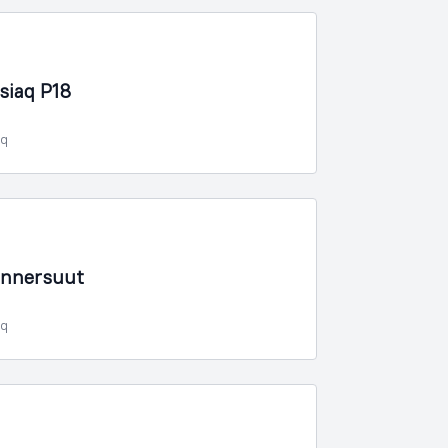
siaq P18
oq
unnersuut
oq