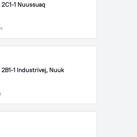
 2C1-1 Nuussuaq
oq
B1-1 Industrivej, Nuuk
q