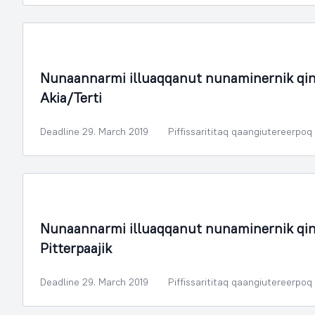
Nunaminertanut Illuliornermullu Oqartussat
Nunaannarmi illuaqqanut nunaminernik qin
Akia/Terti
Deadline 29. March 2019
Piffissarititaq qaangiutereerpoq
Nunaminertanut Illuliornermullu Oqartussat
Nunaannarmi illuaqqanut nunaminernik qin
Pitterpaajik
Deadline 29. March 2019
Piffissarititaq qaangiutereerpoq