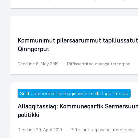
Illoqarfimmik Inerisaaneq
Kommunimut pilersaarummut tapiliussatut 
Qinngorput
Deadline 8. May 2019
Piffissarititaq qaangiutereerpoq
Suliffeqarnermut Isumaginninnermullu Ingerlatsivik
Allaqqitassiaq: Kommuneqarfik Sermersuum
politikki
Deadline 29. April 2019
Piffissarititaq qaangiutereerpoq