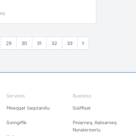
poq
29
30
31
32
33
Tullia
Services
Business
Meeqqat Ilaqutariillu
Suliffisat
Sunngiffik
Piniarneq, Aalisarneq
Nunalerinerlu