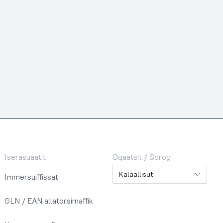
Iserasuaatit
Oqaatsit / Sprog
Oqaatsit / Sprog
Immersuiffissat
GLN / EAN allatorsimaffik