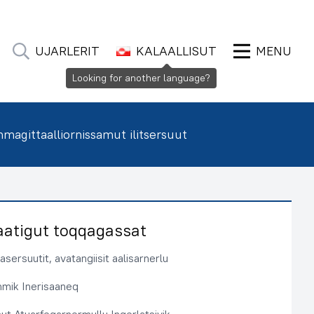
UJARLERIT
KALAALLISUT
MENU
Looking for another language?
agittaalliornissamut ilitsersuut
aatigut toqqagassat
sersuutit, avatangiisit aalisarnerlu
immik Inerisaaneq