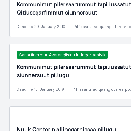
Kommunimut pilersaarummut tapiliussatut
Qitiusoqarfimmut siunnersuut
Deadline 20. January 2019
Piffissarititaq qaangiutereerp
Sanarfinermut Avatangiisinullu Ingerlatsivik
Kommunimut pilersaarummut tapiliussatut 2
siunnersuut pillugu
Deadline 16. January 2019
Piffissarititaq qaangiutereerpo
Illoqarfimmik Inerisaaneq
Nuuk Centerip allineqarnissaa pillugu