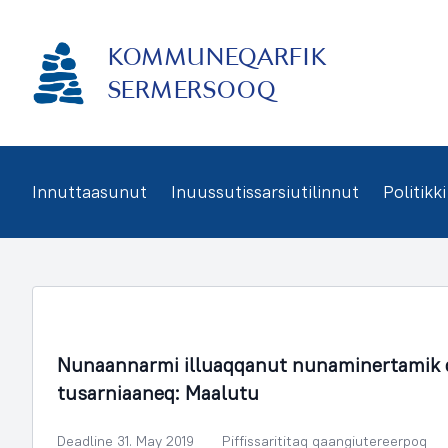
Imarisaanukarit
KOMMUNEQARFIK
SERMERSOOQ
Innuttaasunut
Inuussutissarsiutilinnut
Politikki
Nunaminertanut Illuliornermullu Oqartussat
Nunaannarmi illuaqqanut nunaminertamik 
tusarniaaneq: Maalutu
Deadline 31. May 2019
Piffissarititaq qaangiutereerpoq