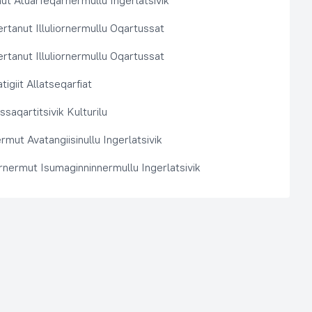
t Atuarfeqarnermullu Ingerlatsivik
rtanut Illuliornermullu Oqartussat
rtanut Illuliornermullu Oqartussat
tigiit Allatseqarfiat
saqartitsivik Kulturilu
rmut Avatangiisinullu Ingerlatsivik
arnermut Isumaginninnermullu Ingerlatsivik