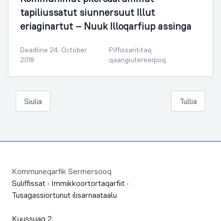
tapiliussatut siunnersuut Illut
eriaginartut – Nuuk Illoqarfiup assinga
Deadline 24. October
Piffissarititaq
2018
qaangiutereerpoq
Siulia
Tullia
Footer
Kommuneqarfik Sermersooq
Suliffissat
·
Immikkoortortaqarfiit
·
Tusagassiortunut ilisarnaataalu
Kuussuaq 2,