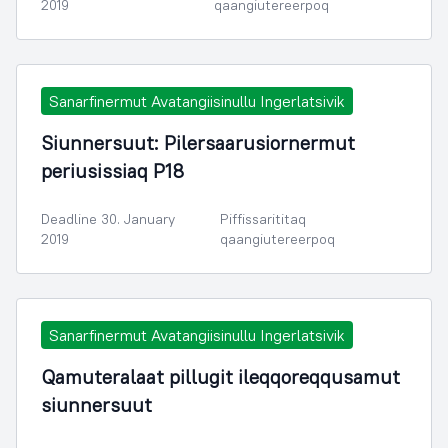
2019
qaangiutereerpoq
Sanarfinermut Avatangiisinullu Ingerlatsivik
Siunnersuut: Pilersaarusiornermut
periusissiaq P18
Deadline 30. January
Piffissarititaq
2019
qaangiutereerpoq
Sanarfinermut Avatangiisinullu Ingerlatsivik
Qamuteralaat pillugit ileqqoreqqusamut
siunnersuut