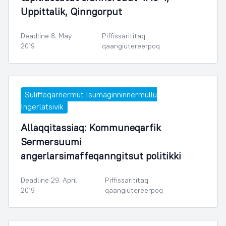
Uppittalik, Qinngorput
Deadline 8. May
Piffissarititaq
2019
qaangiutereerpoq
Suliffeqarnermut Isumaginninnermullu
Ingerlatsivik
Allaqqitassiaq: Kommuneqarfik
Sermersuumi
angerlarsimaffeqanngitsut politikki
Deadline 29. April
Piffissarititaq
2019
qaangiutereerpoq