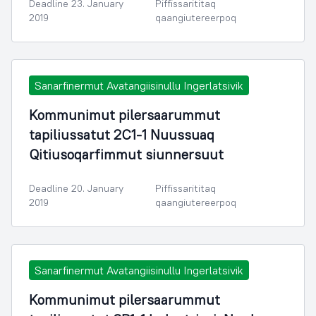
Deadline 23. January
Piffissarititaq
2019
qaangiutereerpoq
Sanarfinermut Avatangiisinullu Ingerlatsivik
Kommunimut pilersaarummut
tapiliussatut 2C1-1 Nuussuaq
Qitiusoqarfimmut siunnersuut
Deadline 20. January
Piffissarititaq
2019
qaangiutereerpoq
Sanarfinermut Avatangiisinullu Ingerlatsivik
Kommunimut pilersaarummut