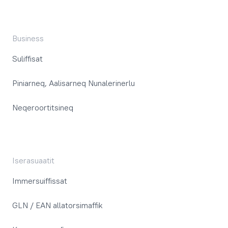
Business
Suliffisat
Piniarneq, Aalisarneq Nunalerinerlu
Neqeroortitsineq
Iserasuaatit
Immersuiffissat
GLN / EAN allatorsimaffik