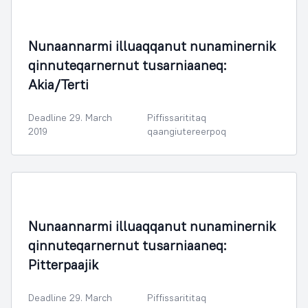
Nunaminertanut Illuliornermullu Oqartussat
Nunaannarmi illuaqqanut nunaminernik
qinnuteqarnernut tusarniaaneq:
Akia/Terti
Deadline 29. March
Piffissarititaq
2019
qaangiutereerpoq
Nunaminertanut Illuliornermullu Oqartussat
Nunaannarmi illuaqqanut nunaminernik
qinnuteqarnernut tusarniaaneq:
Pitterpaajik
Deadline 29. March
Piffissarititaq