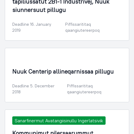
tapiliussatut 2B1-1 Industrivej, Nuuk
siunnersuut pillugu
Deadline 16. January
Piffissarititaq
2019
qaangiutereerpoq
Illoqarfimmik Inerisaaneq
Nuuk Centerip allineqarnissaa pillugu
Deadline 5. December
Piffissarititaq
2018
qaangiutereerpoq
Sanarfinermut Avatangiisinullu Ingerlatsivik
Kommunimut pilersaarummut