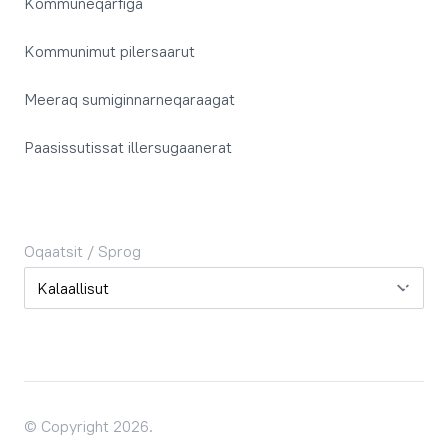
Kommuneqarfiga
Kommunimut pilersaarut
Meeraq sumiginnarneqaraagat
Paasissutissat illersugaanerat
Oqaatsit / Sprog
Oqaatsit / Sprog
© Copyright 2026.