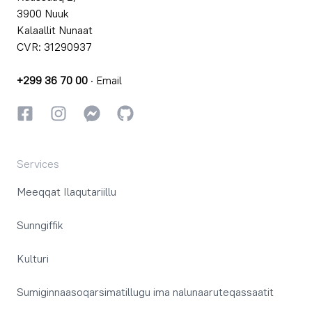
3900 Nuuk
Kalaallit Nunaat
CVR: 31290937
+299 36 70 00
·
Email
Facebookki
Instagrammi
Instagrammi
GitHub
Services
Meeqqat Ilaqutariillu
Sunngiffik
Kulturi
Sumiginnaasoqarsimatillugu ima nalunaaruteqassaatit