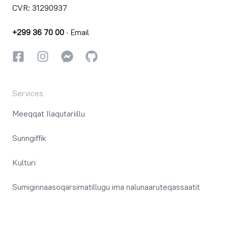
CVR: 31290937
+299 36 70 00
·
Email
Facebookki
Instagrammi
Instagrammi
GitHub
Services
Meeqqat Ilaqutariillu
Sunngiffik
Kulturi
Sumiginnaasoqarsimatillugu ima nalunaaruteqassaatit