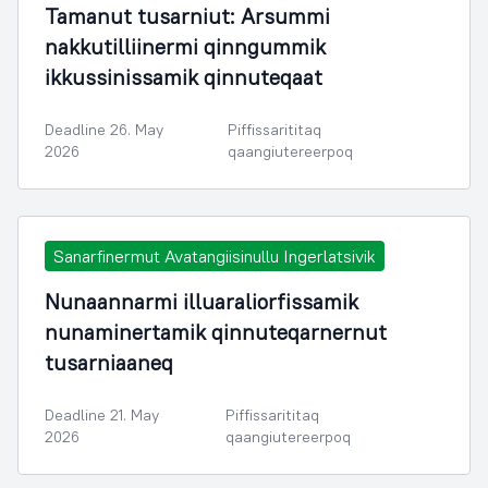
Tamanut tusarniut: Arsummi
nakkutilliinermi qinngummik
ikkussinissamik qinnuteqaat
Deadline 26. May
Piffissarititaq
2026
qaangiutereerpoq
Sanarfinermut Avatangiisinullu Ingerlatsivik
Nunaannarmi illuaraliorfissamik
nunaminertamik qinnuteqarnernut
tusarniaaneq
Deadline 21. May
Piffissarititaq
2026
qaangiutereerpoq