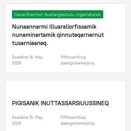
Sanarfinermut Avatangiisinullu Ingerlatsivik
Nunaannarmi illuaraliorfissamik
nunaminertamik qinnuteqarnernut
tusarniaaneq.
Deadline 18. May
Piffissarititaq
2026
qaangiutereerpoq
PIGISANIK INUTTASSARSIUUSSINEQ
Deadline 15. May
Piffissarititaq
2026
qaangiutereerpoq