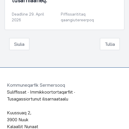
tusarniaaneq.
Deadline 29. April
Piffissarititaq
2026
qaangiutereerpoq
Siulia
Tullia
Footer
Kommuneqarfik Sermersooq
Suliffissat
·
Immikkoortortaqarfiit
·
Tusagassiortunut ilisarnaataalu
Kuussuaq 2,
3900 Nuuk
Kalaallit Nunaat