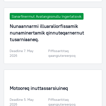
Sanarfinermut Avatangiisinullu Ingerlatsivik
Nunaannarmi illuaraliorfissamik
nunaminertamik qinnuteqarnernut
tusarniaaneq.
Deadline 7. May
Piffissarititaq
2026
qaangiutereerpoq
Attaveqaasersuutit, avatangiisit aalisarnerlu
Motooreq inuttassarsiuineq
Deadline 5. May
Piffissarititaq
2026
qaangiutereerpoq