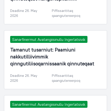
Deadline 26. May
Piffissarititaq
2026
qaangiutereerpoq
Sanarfinermut Avatangiisinullu Ingerlatsivik
Tamanut tusarniut: Paamiuni
nakkutilliivimmik
qinngutiliisoqarnissaanik qinnuteqaat
Deadline 26. May
Piffissarititaq
2026
qaangiutereerpoq
Sanarfinermut Avatangiisinullu Ingerlatsivik