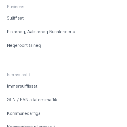
Business
Suliffisat
Piniarneq, Aalisarneq Nunalerinerlu
Neqeroortitsineq
Iserasuaatit
Immersuiffissat
GLN / EAN allatorsimaffik
Kommuneqarfiga
Kommunimut pilersaarut