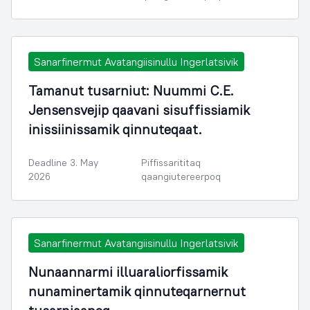
Sanarfinermut Avatangiisinullu Ingerlatsivik
Tamanut tusarniut: Nuummi C.E.
Jensensvejip qaavani sisuffissiamik
inissiinissamik qinnuteqaat.
Deadline 3. May
Piffissarititaq
2026
qaangiutereerpoq
Sanarfinermut Avatangiisinullu Ingerlatsivik
Nunaannarmi illuaraliorfissamik
nunaminertamik qinnuteqarnernut