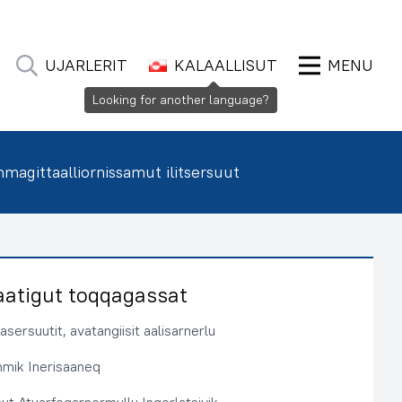
UJARLERIT
KALAALLISUT
MENU
Looking for another language?
agittaalliornissamut ilitsersuut
aatigut toqqagassat
sersuutit, avatangiisit aalisarnerlu
immik Inerisaaneq