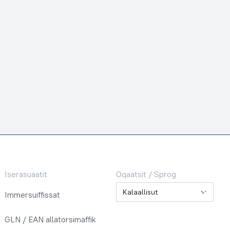
Iserasuaatit
Oqaatsit / Sprog
Oqaatsit / Sprog
Immersuiffissat
GLN / EAN allatorsimaffik