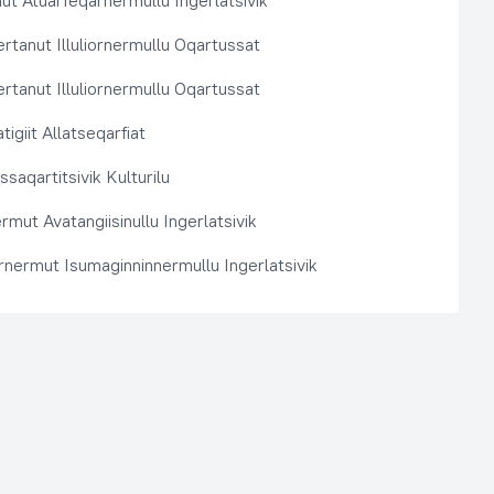
t Atuarfeqarnermullu Ingerlatsivik
rtanut Illuliornermullu Oqartussat
rtanut Illuliornermullu Oqartussat
tigiit Allatseqarfiat
saqartitsivik Kulturilu
rmut Avatangiisinullu Ingerlatsivik
arnermut Isumaginninnermullu Ingerlatsivik