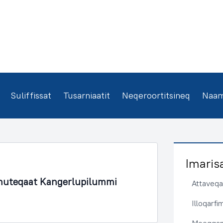
Suliffissat
Tusarniaatit
Neqeroortitsineq
Naamm
Imaris
nnuteqaat Kangerlupilummi
Attaveqaa
Illoqarf