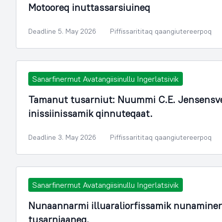
Motooreq inuttassarsiuineq
Deadline 5. May 2026
Piffissarititaq qaangiutereerpoq
Sanarfinermut Avatangiisinullu Ingerlatsivik
Tamanut tusarniut: Nuummi C.E. Jensensvej
inissiinissamik qinnuteqaat.
Deadline 3. May 2026
Piffissarititaq qaangiutereerpoq
Sanarfinermut Avatangiisinullu Ingerlatsivik
Nunaannarmi illuaraliorfissamik nunamine
tusarniaaneq.