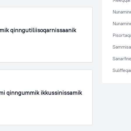
Meeqqanu
Nunamine
Nunamine
mik qinngutiliisoqarnissaanik
Pisortaqa
Sammisas
Sanarfine
Suliffeq
rmi qinngummik ikkussinissamik