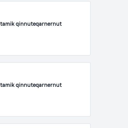
rtamik qinnuteqarnernut
rtamik qinnuteqarnernut