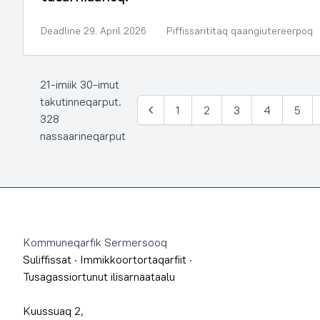
Deadline 29. April 2026
Piffissarititaq qaangiutereerpoq
21-imiik 30-imut
takutinneqarput.
1
2
3
4
5
Siulia
328
nassaarineqarput
Footer
Kommuneqarfik Sermersooq
Suliffissat
·
Immikkoortortaqarfiit
·
Tusagassiortunut ilisarnaataalu
Kuussuaq 2,