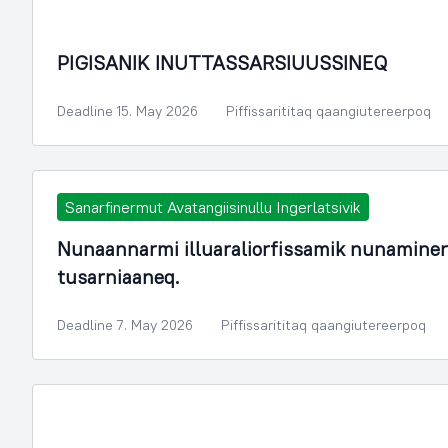
PIGISANIK INUTTASSARSIUUSSINEQ
Deadline 15. May 2026
Piffissarititaq qaangiutereerpoq
Sanarfinermut Avatangiisinullu Ingerlatsivik
Nunaannarmi illuaraliorfissamik nunamine
tusarniaaneq.
Deadline 7. May 2026
Piffissarititaq qaangiutereerpoq
Attaveqaasersuutit, avatangiisit aalisarnerlu