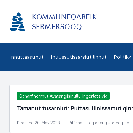
Imarisaanukarit
KOMMUNEQARFIK
SERMERSOOQ
Innuttaasunut
Inuussutissarsiutilinnut
Politikki
Sanarfinermut Avatangiisinullu Ingerlatsivik
Tamanut tusarniut: Puttasuliinissamut qi
Deadline 26. May 2026
Piffissarititaq qaangiutereerpoq