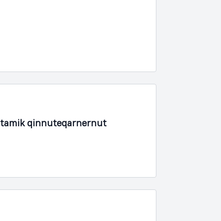
rtamik qinnuteqarnernut