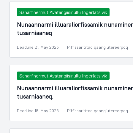
Sanarfinermut Avatangiisinullu Ingerlatsivik
Nunaannarmi illuaraliorfissamik nunamine
tusarniaaneq
Deadline 21. May 2026
Piffissarititaq qaangiutereerpoq
Sanarfinermut Avatangiisinullu Ingerlatsivik
Nunaannarmi illuaraliorfissamik nunamine
tusarniaaneq.
Deadline 18. May 2026
Piffissarititaq qaangiutereerpoq