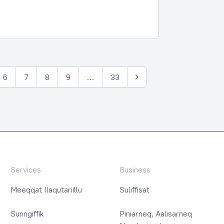
6
7
8
9
…
33
Tullia
Services
Business
Meeqqat Ilaqutariillu
Suliffisat
Sunngiffik
Piniarneq, Aalisarneq