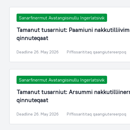
Sanarfinermut Avatangiisinullu Ingerlatsivik
Tamanut tusarniut: Paamiuni nakkutilliivim
qinnuteqaat
Deadline 26. May 2026
Piffissarititaq qaangiutereerpoq
Sanarfinermut Avatangiisinullu Ingerlatsivik
Tamanut tusarniut: Arsummi nakkutilliine
qinnuteqaat
Deadline 26. May 2026
Piffissarititaq qaangiutereerpoq