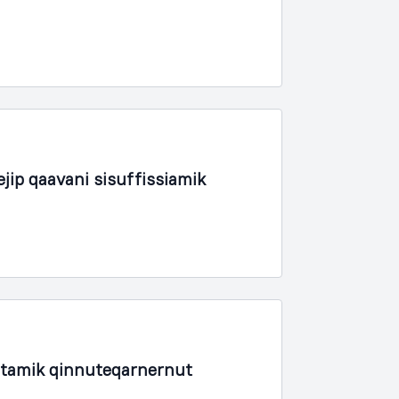
ip qaavani sisuffissiamik
rtamik qinnuteqarnernut