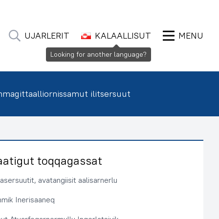
UJARLERIT
KALAALLISUT
MENU
Looking for another language?
agittaalliornissamut ilitsersuut
aatigut toqqagassat
sersuutit, avatangiisit aalisarnerlu
immik Inerisaaneq