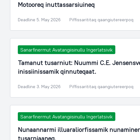
Motooreq inuttassarsiuineq
Deadline 5. May 2026
Piffissarititaq qaangiutereerpoq
Sanarfinermut Avatangiisinullu Ingerlatsivik
Tamanut tusarniut: Nuummi C.E. Jensensvej
inissiinissamik qinnuteqaat.
Deadline 3. May 2026
Piffissarititaq qaangiutereerpoq
Sanarfinermut Avatangiisinullu Ingerlatsivik
Nunaannarmi illuaraliorfissamik nunamine
tusarniaaneq.