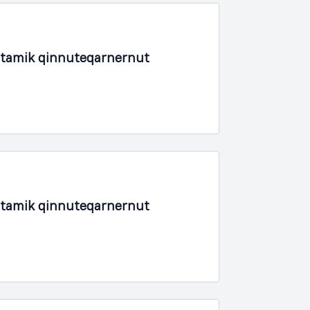
rtamik qinnuteqarnernut
rtamik qinnuteqarnernut