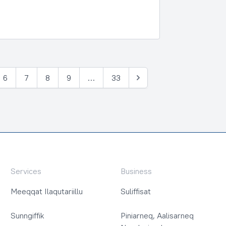
6
7
8
9
…
33
Tullia
Services
Business
Meeqqat Ilaqutariillu
Suliffisat
Sunngiffik
Piniarneq, Aalisarneq