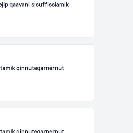
ip qaavani sisuffissiamik
rtamik qinnuteqarnernut
rtamik qinnuteqarnernut