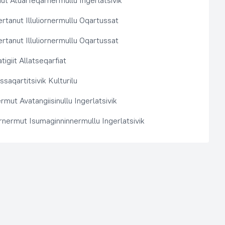
t Atuarfeqarnermullu Ingerlatsivik
rtanut Illuliornermullu Oqartussat
rtanut Illuliornermullu Oqartussat
tigiit Allatseqarfiat
saqartitsivik Kulturilu
rmut Avatangiisinullu Ingerlatsivik
arnermut Isumaginninnermullu Ingerlatsivik