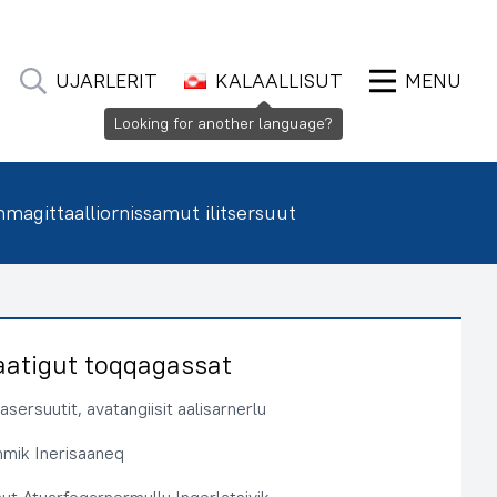
UJARLERIT
KALAALLISUT
MENU
Looking for another language?
agittaalliornissamut ilitsersuut
aatigut toqqagassat
sersuutit, avatangiisit aalisarnerlu
immik Inerisaaneq