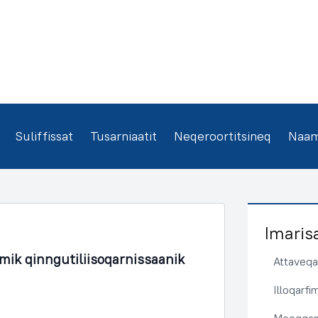
Suliffissat
Tusarniaatit
Neqeroortitsineq
Naamm
Imaris
mik qinngutiliisoqarnissaanik
Attaveqaa
Illoqarf