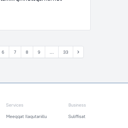
6
7
8
9
…
33
Tullia
Services
Business
Meeqqat Ilaqutariillu
Suliffisat