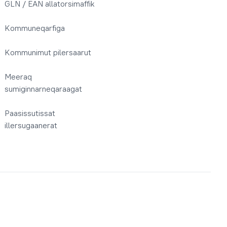
GLN / EAN allatorsimaffik
Kommuneqarfiga
Kommunimut pilersaarut
Meeraq
sumiginnarneqaraagat
Paasissutissat
illersugaanerat