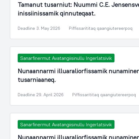
Tamanut tusarniut: Nuummi C.E. Jensensvej
inissiinissamik qinnuteqaat.
Deadline 3. May 2026
Piffissarititaq qaangiutereerpoq
Sanarfinermut Avatangiisinullu Ingerlatsivik
Nunaannarmi illuaraliorfissamik nunamine
tusarniaaneq.
Deadline 29. April 2026
Piffissarititaq qaangiutereerpoq
Sanarfinermut Avatangiisinullu Ingerlatsivik
Nunaannarmi illuaraliorfissamik nunamine