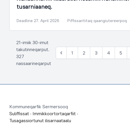
tusarniaaneq.
Deadline 27. April 2026
Piffissarititaq qaangiutereerpoq
21-imiik 30-imut
takutinneqarput.
1
2
3
4
5
Siulia
327
nassaarineqarput
Footer
Kommuneqarfik Sermersooq
Suliffissat
·
Immikkoortortaqarfiit
·
Tusagassiortunut ilisarnaataalu