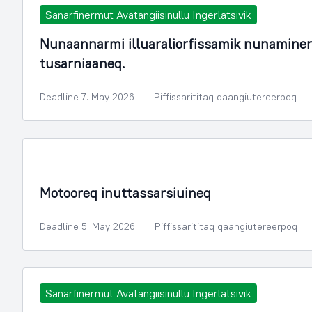
Sanarfinermut Avatangiisinullu Ingerlatsivik
Nunaannarmi illuaraliorfissamik nunamine
tusarniaaneq.
Deadline 7. May 2026
Piffissarititaq qaangiutereerpoq
Attaveqaasersuutit, avatangiisit aalisarnerlu
Motooreq inuttassarsiuineq
Deadline 5. May 2026
Piffissarititaq qaangiutereerpoq
Sanarfinermut Avatangiisinullu Ingerlatsivik