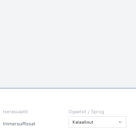
Iserasuaatit
Oqaatsit / Sprog
Oqaatsit / Sprog
Immersuiffissat