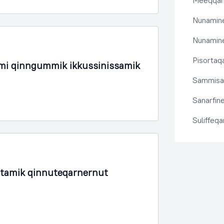
Meeqqanu
Nunamine
Nunamine
Pisortaqa
rmi qinngummik ikkussinissamik
Sammisas
Sanarfine
Suliffeq
rtamik qinnuteqarnernut