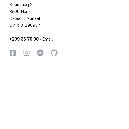
Kuussuaq 2,
3900 Nuuk
Kalaallit Nunaat
CVR: 31290937
+299 36 70 00
·
Email
Facebookki
Instagrammi
Instagrammi
GitHub