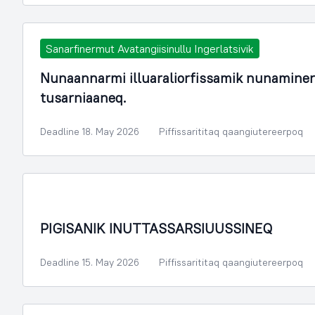
Sanarfinermut Avatangiisinullu Ingerlatsivik
Nunaannarmi illuaraliorfissamik nunamine
tusarniaaneq.
Deadline 18. May 2026
Piffissarititaq qaangiutereerpoq
PIGISANIK INUTTASSARSIUUSSINEQ
Deadline 15. May 2026
Piffissarititaq qaangiutereerpoq