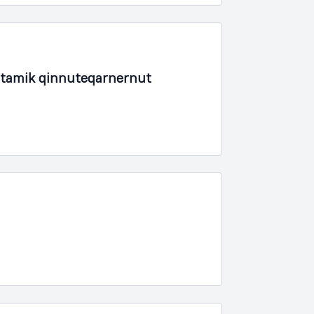
rtamik qinnuteqarnernut