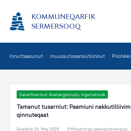
Imarisaanukarit
KOMMUNEQARFIK
SERMERSOOQ
Innuttaasunut
Inuussutissarsiutilinnut
Politikki
Sanarfinermut Avatangiisinullu Ingerlatsivik
Tamanut tusarniut: Paamiuni nakkutilliivim
qinnuteqaat
Deadline 26. May 2026
Piffissarititaq qaangiutereerpoq