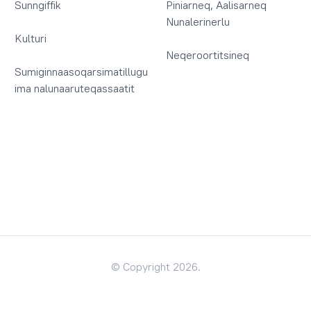
Sunngiffik
Piniarneq, Aalisarneq
Nunalerinerlu
Kulturi
Neqeroortitsineq
Sumiginnaasoqarsimatillugu
ima nalunaaruteqassaatit
© Copyright 2026.