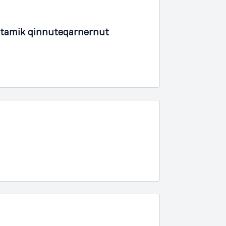
rtamik qinnuteqarnernut