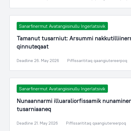
Sanarfinermut Avatangiisinullu Ingerlatsivik
Tamanut tusarniut: Arsummi nakkutilliine
qinnuteqaat
Deadline 26. May 2026
Piffissarititaq qaangiutereerpoq
Sanarfinermut Avatangiisinullu Ingerlatsivik
Nunaannarmi illuaraliorfissamik nunamine
tusarniaaneq
Deadline 21. May 2026
Piffissarititaq qaangiutereerpoq