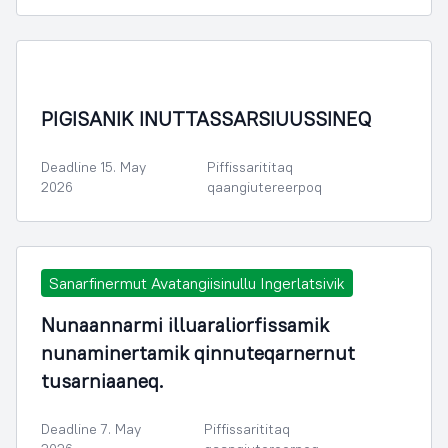
PIGISANIK INUTTASSARSIUUSSINEQ
Deadline 15. May
Piffissarititaq
2026
qaangiutereerpoq
Sanarfinermut Avatangiisinullu Ingerlatsivik
Nunaannarmi illuaraliorfissamik
nunaminertamik qinnuteqarnernut
tusarniaaneq.
Deadline 7. May
Piffissarititaq