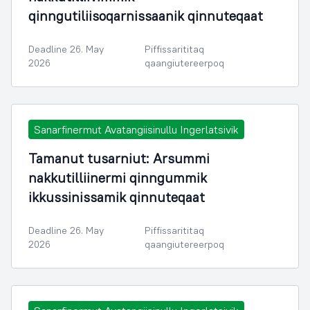
qinngutiliisoqarnissaanik qinnuteqaat
Deadline 26. May
Piffissarititaq
2026
qaangiutereerpoq
Sanarfinermut Avatangiisinullu Ingerlatsivik
Tamanut tusarniut: Arsummi
nakkutilliinermi qinngummik
ikkussinissamik qinnuteqaat
Deadline 26. May
Piffissarititaq
2026
qaangiutereerpoq