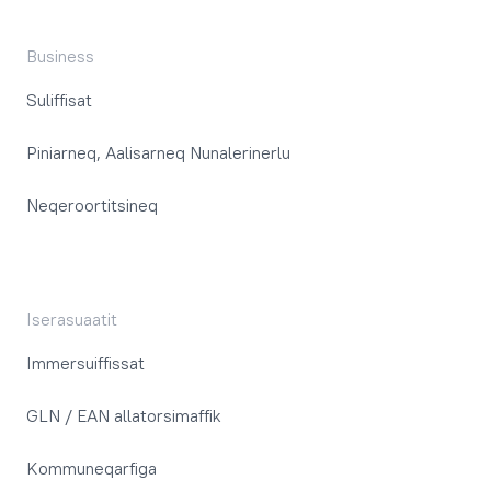
Business
Suliffisat
Piniarneq, Aalisarneq Nunalerinerlu
Neqeroortitsineq
Iserasuaatit
Immersuiffissat
GLN / EAN allatorsimaffik
Kommuneqarfiga