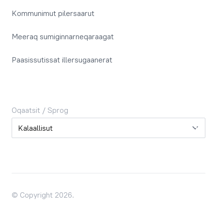
Kommunimut pilersaarut
Meeraq sumiginnarneqaraagat
Paasissutissat illersugaanerat
Oqaatsit / Sprog
Oqaatsit / Sprog
© Copyright 2026.