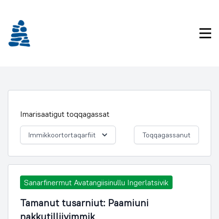
Imarisaanukarit
Pri
Imarisaatigut toqqagassat
Immikkoortortaqarfiit
Toqqagassanut
Sanarfinermut Avatangiisinullu Ingerlatsivik
Tamanut tusarniut: Paamiuni
nakkutilliivimmik