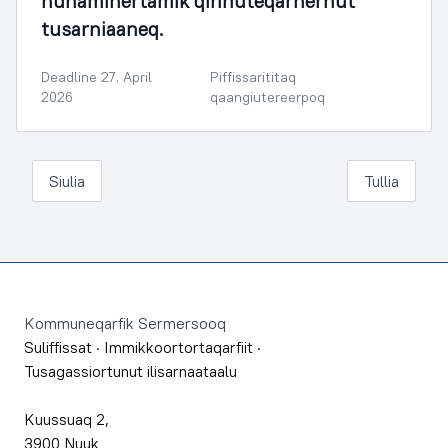
nunaminertamik qinnuteqarnernut
tusarniaaneq.
Deadline 27. April
Piffissarititaq
2026
qaangiutereerpoq
Siulia
Tullia
Footer
Kommuneqarfik Sermersooq
Suliffissat
·
Immikkoortortaqarfiit
·
Tusagassiortunut ilisarnaataalu
Kuussuaq 2,
3900 Nuuk