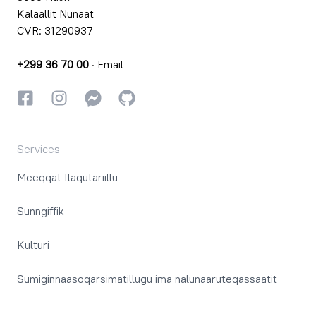
Kalaallit Nunaat
CVR: 31290937
+299 36 70 00
·
Email
Facebookki
Instagrammi
Instagrammi
GitHub
Services
Meeqqat Ilaqutariillu
Sunngiffik
Kulturi
Sumiginnaasoqarsimatillugu ima nalunaaruteqassaatit