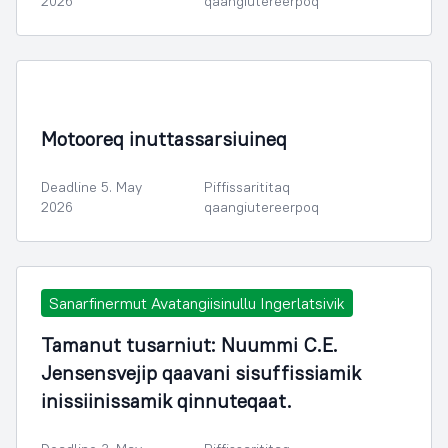
2026
qaangiutereerpoq
Attaveqaasersuutit, avatangiisit aalisarnerlu
Motooreq inuttassarsiuineq
Deadline 5. May
Piffissarititaq
2026
qaangiutereerpoq
Sanarfinermut Avatangiisinullu Ingerlatsivik
Tamanut tusarniut: Nuummi C.E.
Jensensvejip qaavani sisuffissiamik
inissiinissamik qinnuteqaat.