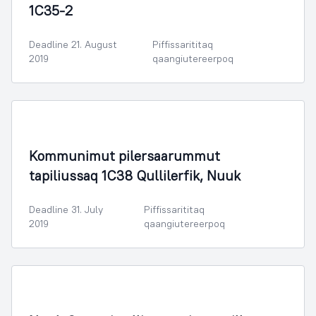
1C35-2
Deadline 21. August
Piffissarititaq
2019
qaangiutereerpoq
Illoqarfimmik Inerisaaneq
Kommunimut pilersaarummut
tapiliussaq 1C38 Qullilerfik, Nuuk
Deadline 31. July
Piffissarititaq
2019
qaangiutereerpoq
Illoqarfimmik Inerisaaneq