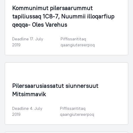
Kommunimut pilersaarummut
tapiliussaq 1C8-7, Nuummii illoqarfiup
qeqqa- Oles Varehus
Deadline 17. July
Piffissarititaq
2019
qaangiutereerpoq
Illoqarfimmik Inerisaaneq
Pilersaarusiassatut siunnersuut
Mitsimmavik
Deadline 4. July
Piffissarititaq
2019
qaangiutereerpoq