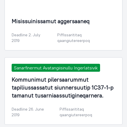
Nunaminertanut Illuliornermullu Oqartussat
Misissuinissamut aggersaaneq
Deadline 2. July
Piffissarititaq
2019
qaangiutereerpoq
Sanarfinermut Avatangiisinullu Ingerlatsivik
Kommunimut pilersaarummut
tapiliussassatut siunnersuutip 1C37-1-p
tamanut tusarniaassutigineqarnera.
Deadline 26. June
Piffissarititaq
2019
qaangiutereerpoq