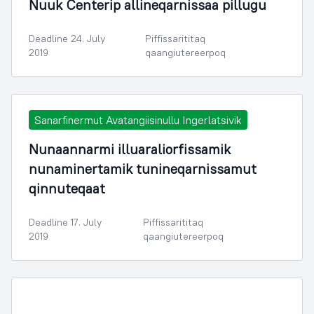
Nuuk Centerip allineqarnissaa pillugu
Deadline 24. July
Piffissarititaq
2019
qaangiutereerpoq
Sanarfinermut Avatangiisinullu Ingerlatsivik
Nunaannarmi illuaraliorfissamik
nunaminertamik tunineqarnissamut
qinnuteqaat
Deadline 17. July
Piffissarititaq
2019
qaangiutereerpoq
Illoqarfimmik Inerisaaneq