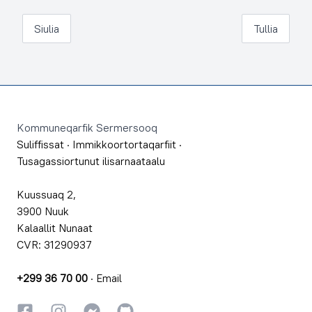
Siulia
Tullia
Footer
Kommuneqarfik Sermersooq
Suliffissat
·
Immikkoortortaqarfiit
·
Tusagassiortunut ilisarnaataalu
Kuussuaq 2,
3900 Nuuk
Kalaallit Nunaat
CVR: 31290937
+299 36 70 00
·
Email
Facebookki
Instagrammi
Instagrammi
GitHub