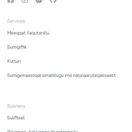
Services
Meeqqat Ilaqutariillu
Sunngiffik
Kulturi
Sumiginnaasoqarsimatillugu ima nalunaaruteqassaatit
Business
Suliffisat
Piniarneq, Aalisarneq Nunalerinerlu