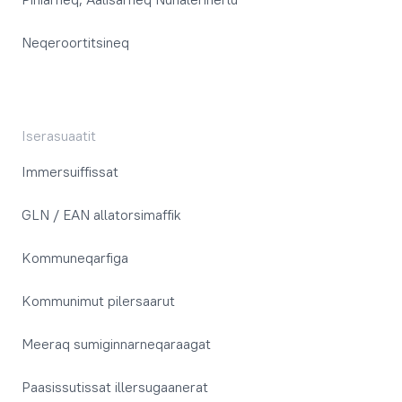
Neqeroortitsineq
Iserasuaatit
Immersuiffissat
GLN / EAN allatorsimaffik
Kommuneqarfiga
Kommunimut pilersaarut
Meeraq sumiginnarneqaraagat
Paasissutissat illersugaanerat