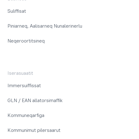
Suliffisat
Piniarneq, Aalisarneq Nunalerinerlu
Neqeroortitsineq
Iserasuaatit
Immersuiffissat
GLN / EAN allatorsimaffik
Kommuneqarfiga
Kommunimut pilersaarut