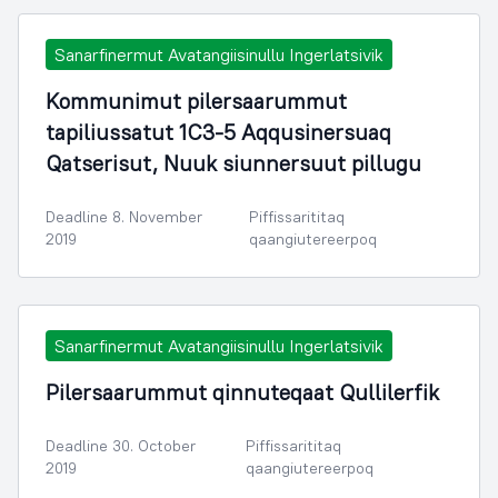
Sanarfinermut Avatangiisinullu Ingerlatsivik
Kommunimut pilersaarummut
tapiliussatut 1C3-5 Aqqusinersuaq
Qatserisut, Nuuk siunnersuut pillugu
Deadline 8. November
Piffissarititaq
2019
qaangiutereerpoq
Sanarfinermut Avatangiisinullu Ingerlatsivik
Pilersaarummut qinnuteqaat Qullilerfik
Deadline 30. October
Piffissarititaq
2019
qaangiutereerpoq