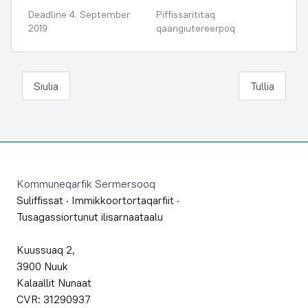
Deadline 4. September
Piffissarititaq
2019
qaangiutereerpoq
Siulia
Tullia
Footer
Kommuneqarfik Sermersooq
Suliffissat
·
Immikkoortortaqarfiit
·
Tusagassiortunut ilisarnaataalu
Kuussuaq 2,
3900 Nuuk
Kalaallit Nunaat
CVR: 31290937