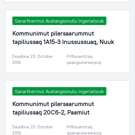
Sanarfinermut Avatangiisinullu Ingerlatsivik
Kommunimut pilersaarummut
tapiliussaq 1A15-3 Inussussuaq, Nuuk
Deadline 23. October
Piffissarititaq
2019
qaangiutereerpoq
Sanarfinermut Avatangiisinullu Ingerlatsivik
Kommunimut pilersaarummut
tapiliussaq 20C6-2, Paamiut
Deadline 23. October
Piffissarititaq
2019
qaangiutereerpoq