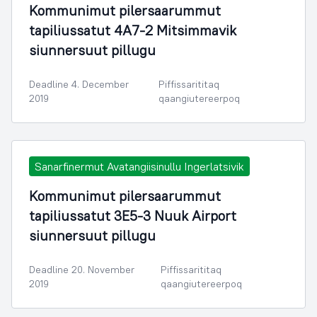
Kommunimut pilersaarummut
tapiliussatut 4A7-2 Mitsimmavik
siunnersuut pillugu
Deadline 4. December
Piffissarititaq
2019
qaangiutereerpoq
Sanarfinermut Avatangiisinullu Ingerlatsivik
Kommunimut pilersaarummut
tapiliussatut 3E5-3 Nuuk Airport
siunnersuut pillugu
Deadline 20. November
Piffissarititaq
2019
qaangiutereerpoq