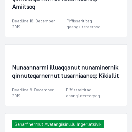
Amiitsoq
Deadline 18. December
Piffissarititaq
2019
qaangiutereerpoq
Nunaminertanut Illuliornermullu Oqartussat
Nunaannarmi illuaqqanut nunaminernik
qinnuteqarnernut tusarniaaneq: Kikiallit
Deadline 8. December
Piffissarititaq
2019
qaangiutereerpoq
Sanarfinermut Avatangiisinullu Ingerlatsivik