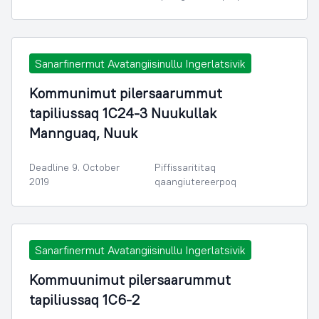
Sanarfinermut Avatangiisinullu Ingerlatsivik
Kommunimut pilersaarummut
tapiliussaq 1C24-3 Nuukullak
Mannguaq, Nuuk
Deadline 9. October
Piffissarititaq
2019
qaangiutereerpoq
Sanarfinermut Avatangiisinullu Ingerlatsivik
Kommuunimut pilersaarummut
tapiliussaq 1C6-2