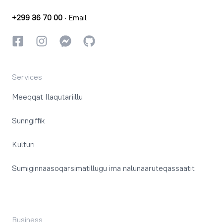
+299 36 70 00
·
Email
Facebookki
Instagrammi
Instagrammi
GitHub
Services
Meeqqat Ilaqutariillu
Sunngiffik
Kulturi
Sumiginnaasoqarsimatillugu ima nalunaaruteqassaatit
Business