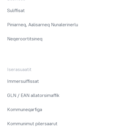
Suliffisat
Piniarneq, Aalisarneq Nunalerinerlu
Neqeroortitsineq
Iserasuaatit
Immersuiffissat
GLN / EAN allatorsimaffik
Kommuneqarfiga
Kommunimut pilersaarut