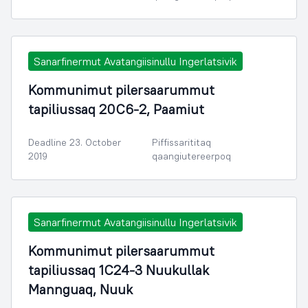
Sanarfinermut Avatangiisinullu Ingerlatsivik
Kommunimut pilersaarummut
tapiliussaq 20C6-2, Paamiut
Deadline 23. October
Piffissarititaq
2019
qaangiutereerpoq
Sanarfinermut Avatangiisinullu Ingerlatsivik
Kommunimut pilersaarummut
tapiliussaq 1C24-3 Nuukullak
Mannguaq, Nuuk