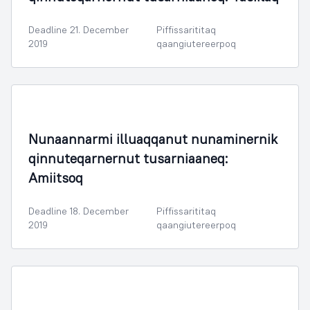
Deadline 21. December
Piffissarititaq
2019
qaangiutereerpoq
Nunaminertanut Illuliornermullu Oqartussat
Nunaannarmi illuaqqanut nunaminernik
qinnuteqarnernut tusarniaaneq:
Amiitsoq
Deadline 18. December
Piffissarititaq
2019
qaangiutereerpoq
Nunaminertanut Illuliornermullu Oqartussat