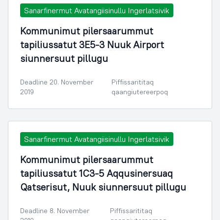
Sanarfinermut Avatangiisinullu Ingerlatsivik
Kommunimut pilersaarummut
tapiliussatut 3E5-3 Nuuk Airport
siunnersuut pillugu
Deadline 20. November
Piffissarititaq
2019
qaangiutereerpoq
Sanarfinermut Avatangiisinullu Ingerlatsivik
Kommunimut pilersaarummut
tapiliussatut 1C3-5 Aqqusinersuaq
Qatserisut, Nuuk siunnersuut pillugu
Deadline 8. November
Piffissarititaq