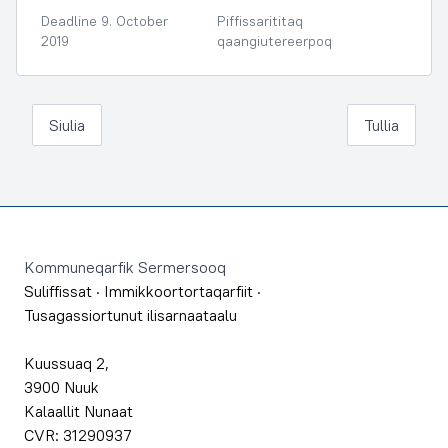
Deadline 9. October
Piffissarititaq
2019
qaangiutereerpoq
Siulia
Tullia
Footer
Kommuneqarfik Sermersooq
Suliffissat
·
Immikkoortortaqarfiit
·
Tusagassiortunut ilisarnaataalu
Kuussuaq 2,
3900 Nuuk
Kalaallit Nunaat
CVR: 31290937