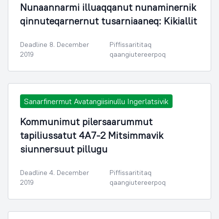
Nunaannarmi illuaqqanut nunaminernik
qinnuteqarnernut tusarniaaneq: Kikiallit
Deadline 8. December
Piffissarititaq
2019
qaangiutereerpoq
Sanarfinermut Avatangiisinullu Ingerlatsivik
Kommunimut pilersaarummut
tapiliussatut 4A7-2 Mitsimmavik
siunnersuut pillugu
Deadline 4. December
Piffissarititaq
2019
qaangiutereerpoq