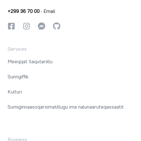
+299 36 70 00
·
Email
Facebookki
Instagrammi
Instagrammi
GitHub
Services
Meeqqat Ilaqutariillu
Sunngiffik
Kulturi
Sumiginnaasoqarsimatillugu ima nalunaaruteqassaatit
Business