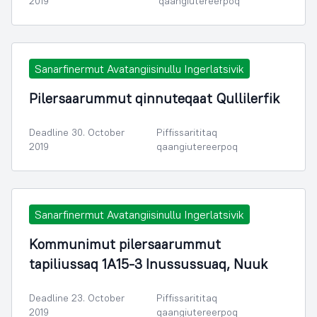
2019
qaangiutereerpoq
Sanarfinermut Avatangiisinullu Ingerlatsivik
Pilersaarummut qinnuteqaat Qullilerfik
Deadline 30. October
Piffissarititaq
2019
qaangiutereerpoq
Sanarfinermut Avatangiisinullu Ingerlatsivik
Kommunimut pilersaarummut
tapiliussaq 1A15-3 Inussussuaq, Nuuk
Deadline 23. October
Piffissarititaq
2019
qaangiutereerpoq