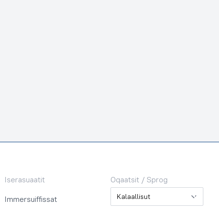
Iserasuaatit
Oqaatsit / Sprog
Oqaatsit / Sprog
Immersuiffissat