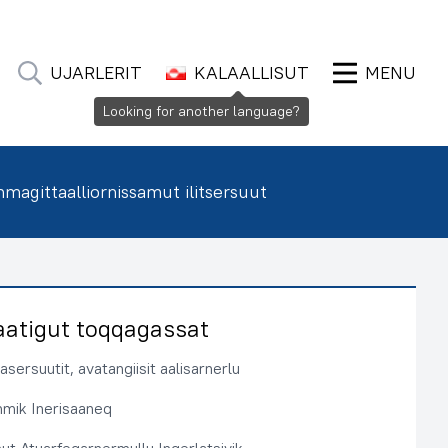
UJARLERIT
KALAALLISUT
MENU
Looking for another language?
agittaalliornissamut ilitsersuut
aatigut toqqagassat
sersuutit, avatangiisit aalisarnerlu
immik Inerisaaneq