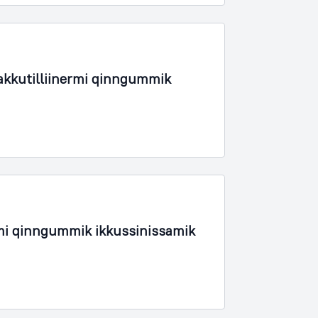
akkutilliinermi qinngummik
mi qinngummik ikkussinissamik