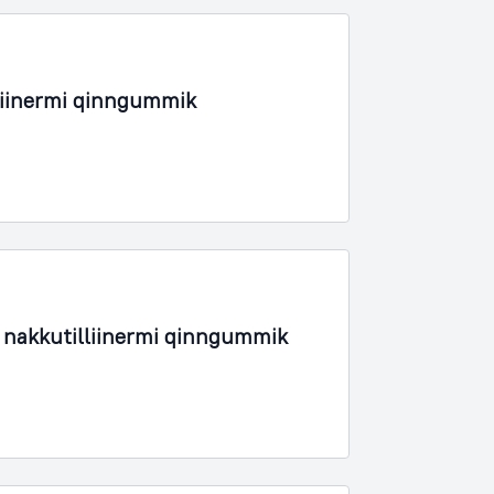
lliinermi qinngummik
 nakkutilliinermi qinngummik