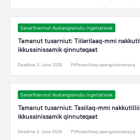
Sanarfinermut Avatangiisinullu Ingerlatsivik
Tamanut tusarniut: Tiilerilaaq-mmi nakkut
ikkussinissamik qinnuteqaat
Deadline 3. June 2026
Piffissarititaq qaangiutereerpoq
Sanarfinermut Avatangiisinullu Ingerlatsivik
Tamanut tusarniut: Tasiilaq-mmi nakkutill
ikkussinissamik qinnuteqaat
Deadline 3. June 2026
Piffissarititaq qaangiutereerpoq