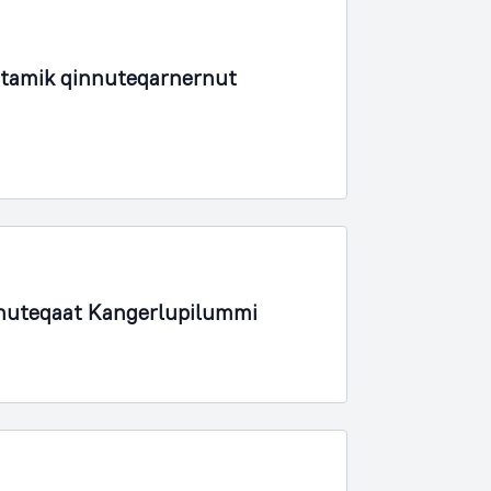
rtamik qinnuteqarnernut
nnuteqaat Kangerlupilummi