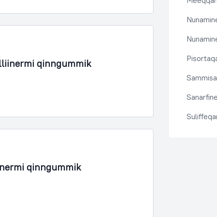
Meeqqanu
Nunamine
Nunamine
Pisortaqa
illiinermi qinngummik
Sammisas
Sanarfine
Suliffeq
iinermi qinngummik