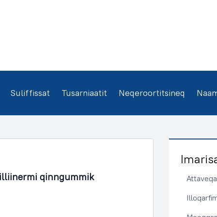
Suliffissat
Tusarniaatit
Neqeroortitsineq
Naamm
Imaris
lliinermi qinngummik
Attaveqaa
Illoqarf