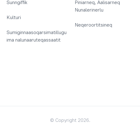
Sunngiffik
Piniarneq, Aalisarneq
Nunalerinerlu
Kulturi
Neqeroortitsineq
Sumiginnaasoqarsimatillugu
ima nalunaaruteqassaatit
© Copyright 2026.