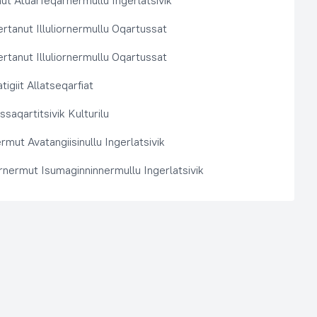
t Atuarfeqarnermullu Ingerlatsivik
rtanut Illuliornermullu Oqartussat
rtanut Illuliornermullu Oqartussat
tigiit Allatseqarfiat
saqartitsivik Kulturilu
rmut Avatangiisinullu Ingerlatsivik
arnermut Isumaginninnermullu Ingerlatsivik