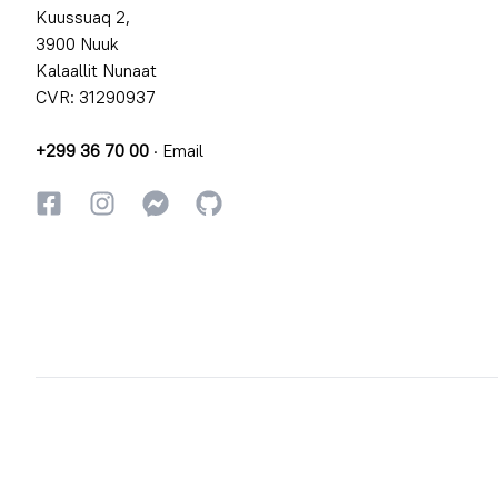
Kuussuaq 2,
3900 Nuuk
Kalaallit Nunaat
CVR: 31290937
+299 36 70 00
·
Email
Facebookki
Instagrammi
Instagrammi
GitHub