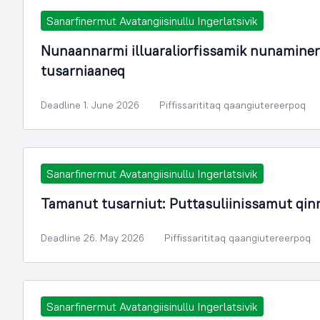
Sanarfinermut Avatangiisinullu Ingerlatsivik
Nunaannarmi illuaraliorfissamik nunamine
tusarniaaneq
Deadline 1. June 2026
Piffissarititaq qaangiutereerpoq
Sanarfinermut Avatangiisinullu Ingerlatsivik
Tamanut tusarniut: Puttasuliinissamut qi
Deadline 26. May 2026
Piffissarititaq qaangiutereerpoq
Sanarfinermut Avatangiisinullu Ingerlatsivik