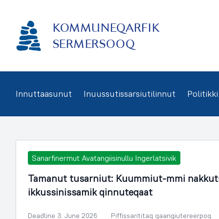
Imarisaanukarit
KOMMUNEQARFIK
SERMERSOOQ
Innuttaasunut
Inuussutissarsiutilinnut
Politikki
Sanarfinermut Avatangiisinullu Ingerlatsivik
Tamanut tusarniut: Kuummiut-mmi nakkuti
ikkussinissamik qinnuteqaat
Deadline 3. June 2026
Piffissarititaq qaangiutereerpoq