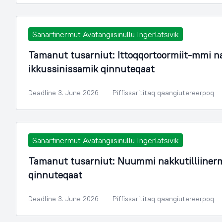
Sanarfinermut Avatangiisinullu Ingerlatsivik
Tamanut tusarniut: Ittoqqortoormiit-mmi n
ikkussinissamik qinnuteqaat
Deadline 3. June 2026
Piffissarititaq qaangiutereerpoq
Sanarfinermut Avatangiisinullu Ingerlatsivik
Tamanut tusarniut: Nuummi nakkutilliiner
qinnuteqaat
Deadline 3. June 2026
Piffissarititaq qaangiutereerpoq