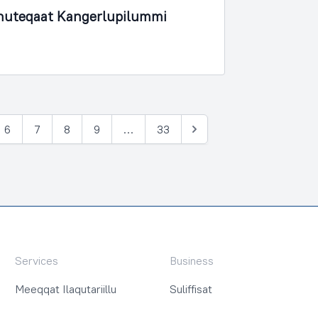
nnuteqaat Kangerlupilummi
6
7
8
9
…
33
Tullia
Services
Business
Meeqqat Ilaqutariillu
Suliffisat