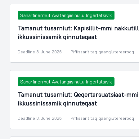
Sanarfinermut Avatangiisinullu Ingerlatsivik
Tamanut tusarniut: Kapisillit-mmi nakkuti
ikkussinissamik qinnuteqaat
Deadline 3. June 2026
Piffissarititaq qaangiutereerpoq
Sanarfinermut Avatangiisinullu Ingerlatsivik
Tamanut tusarniut: Qeqertarsuatsiaat-mmi
ikkussinissamik qinnuteqaat
Deadline 3. June 2026
Piffissarititaq qaangiutereerpoq