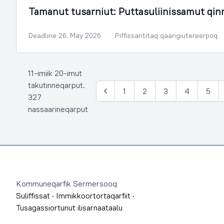
Tamanut tusarniut: Puttasuliinissamut qi
Deadline 26. May 2026
Piffissarititaq qaangiutereerpoq
11-imiik 20-imut
takutinneqarput.
1
2
3
4
5
Siulia
327
nassaarineqarput
Footer
Kommuneqarfik Sermersooq
Suliffissat
·
Immikkoortortaqarfiit
·
Tusagassiortunut ilisarnaataalu