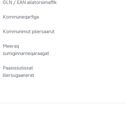
GLN / EAN allatorsimaffik
Kommuneqarfiga
Kommunimut pilersaarut
Meeraq
sumiginnarneqaraagat
Paasissutissat
illersugaanerat