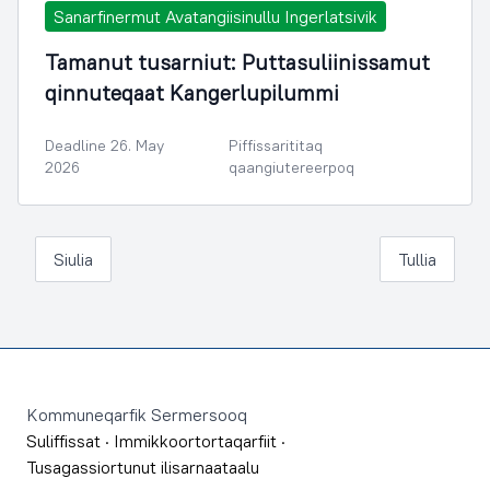
Sanarfinermut Avatangiisinullu Ingerlatsivik
Tamanut tusarniut: Puttasuliinissamut
qinnuteqaat Kangerlupilummi
Deadline 26. May
Piffissarititaq
2026
qaangiutereerpoq
Siulia
Tullia
Footer
Kommuneqarfik Sermersooq
Suliffissat
·
Immikkoortortaqarfiit
·
Tusagassiortunut ilisarnaataalu