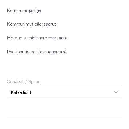
Kommuneqarfiga
Kommunimut pilersaarut
Meeraq sumiginnarneqaraagat
Paasissutissat illersugaanerat
Oqaatsit / Sprog
Oqaatsit / Sprog