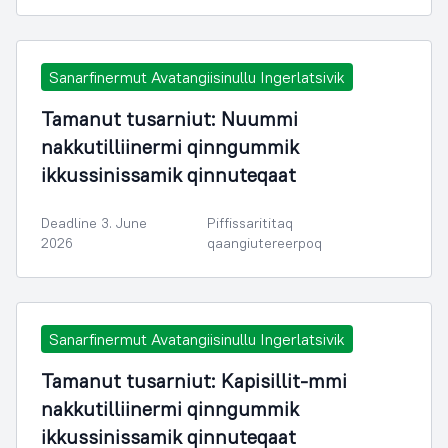
Sanarfinermut Avatangiisinullu Ingerlatsivik
Tamanut tusarniut: Nuummi
nakkutilliinermi qinngummik
ikkussinissamik qinnuteqaat
Deadline 3. June
Piffissarititaq
2026
qaangiutereerpoq
Sanarfinermut Avatangiisinullu Ingerlatsivik
Tamanut tusarniut: Kapisillit-mmi
nakkutilliinermi qinngummik
ikkussinissamik qinnuteqaat