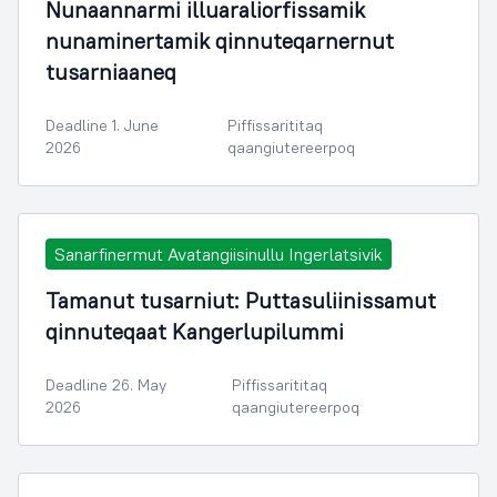
Nunaannarmi illuaraliorfissamik
nunaminertamik qinnuteqarnernut
tusarniaaneq
Deadline 1. June
Piffissarititaq
2026
qaangiutereerpoq
Sanarfinermut Avatangiisinullu Ingerlatsivik
Tamanut tusarniut: Puttasuliinissamut
qinnuteqaat Kangerlupilummi
Deadline 26. May
Piffissarititaq
2026
qaangiutereerpoq