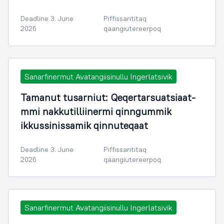
Deadline 3. June
Piffissarititaq
2026
qaangiutereerpoq
Sanarfinermut Avatangiisinullu Ingerlatsivik
Tamanut tusarniut: Qeqertarsuatsiaat-
mmi nakkutilliinermi qinngummik
ikkussinissamik qinnuteqaat
Deadline 3. June
Piffissarititaq
2026
qaangiutereerpoq
Sanarfinermut Avatangiisinullu Ingerlatsivik