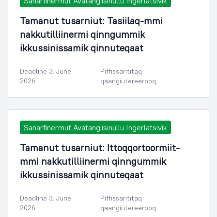
Sanarfinermut Avatangiisinullu Ingerlatsivik
Tamanut tusarniut: Tasiilaq-mmi
nakkutilliinermi qinngummik
ikkussinissamik qinnuteqaat
Deadline 3. June
Piffissarititaq
2026
qaangiutereerpoq
Sanarfinermut Avatangiisinullu Ingerlatsivik
Tamanut tusarniut: Ittoqqortoormiit-
mmi nakkutilliinermi qinngummik
ikkussinissamik qinnuteqaat
Deadline 3. June
Piffissarititaq
2026
qaangiutereerpoq