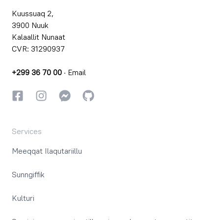
Kuussuaq 2,
3900 Nuuk
Kalaallit Nunaat
CVR: 31290937
+299 36 70 00
·
Email
Facebookki
Instagrammi
Instagrammi
GitHub
Services
Meeqqat Ilaqutariillu
Sunngiffik
Kulturi