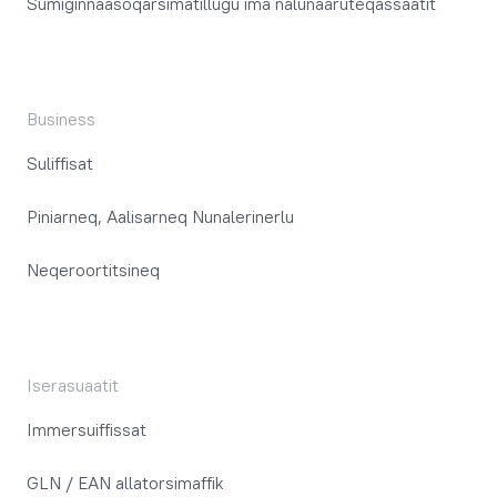
Sumiginnaasoqarsimatillugu ima nalunaaruteqassaatit
Business
Suliffisat
Piniarneq, Aalisarneq Nunalerinerlu
Neqeroortitsineq
Iserasuaatit
Immersuiffissat
GLN / EAN allatorsimaffik