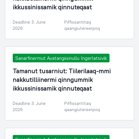
ikkussinissamik qinnuteqaat
Deadline 3. June
Piffissarititaq
2026
qaangiutereerpoq
Sanarfinermut Avatangiisinullu Ingerlatsivik
Tamanut tusarniut: Tiilerilaaq-mmi
nakkutilliinermi qinngummik
ikkussinissamik qinnuteqaat
Deadline 3. June
Piffissarititaq
2026
qaangiutereerpoq