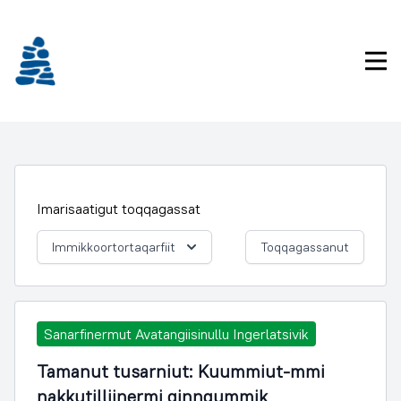
Imarisaanukarit
Pri
Imarisaatigut toqqagassat
Immikkoortortaqarfiit
Toqqagassanut
Sanarfinermut Avatangiisinullu Ingerlatsivik
Tamanut tusarniut: Kuummiut-mmi
nakkutilliinermi qinngummik