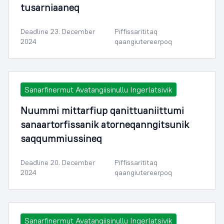
tusarniaaneq
Deadline 23. December
Piffissarititaq
2024
qaangiutereerpoq
Sanarfinermut Avatangiisinullu Ingerlatsivik
Nuummi mittarfiup qanittuaniittumi
sanaartorfissanik atorneqanngitsunik
saqqummiussineq
Deadline 20. December
Piffissarititaq
2024
qaangiutereerpoq
Sanarfinermut Avatangiisinullu Ingerlatsivik