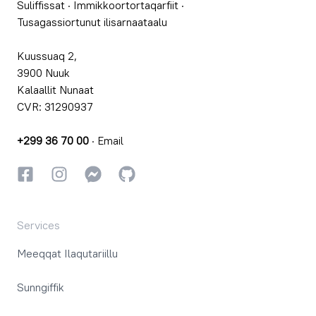
Suliffissat
·
Immikkoortortaqarfiit
·
Tusagassiortunut ilisarnaataalu
Kuussuaq 2,
3900 Nuuk
Kalaallit Nunaat
CVR: 31290937
+299 36 70 00
·
Email
Facebookki
Instagrammi
Instagrammi
GitHub
Services
Meeqqat Ilaqutariillu
Sunngiffik