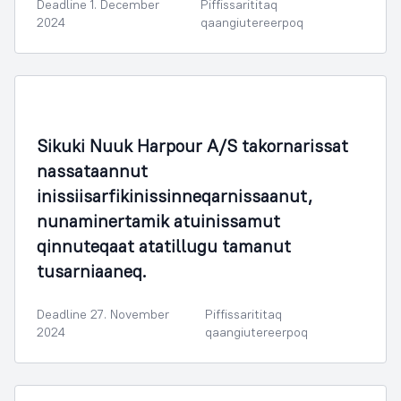
Deadline 1. December
Piffissarititaq
2024
qaangiutereerpoq
Nunaminertanut Illuliornermullu Oqartussat
Sikuki Nuuk Harpour A/S takornarissat
nassataannut
inissiisarfikinissinneqarnissaanut,
nunaminertamik atuinissamut
qinnuteqaat atatillugu tamanut
tusarniaaneq.
Deadline 27. November
Piffissarititaq
2024
qaangiutereerpoq