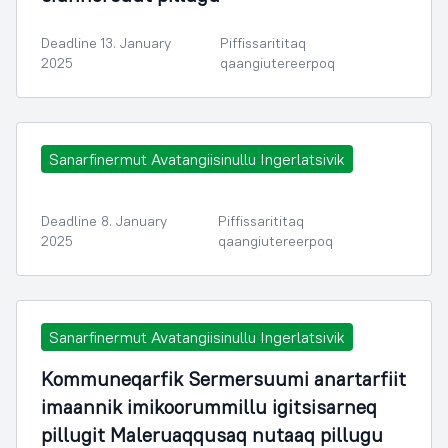
Deadline 13. January
Piffissarititaq
2025
qaangiutereerpoq
Sanarfinermut Avatangiisinullu Ingerlatsivik
Deadline 8. January
Piffissarititaq
2025
qaangiutereerpoq
Sanarfinermut Avatangiisinullu Ingerlatsivik
Kommuneqarfik Sermersuumi anartarfiit
imaannik imikoorummillu igitsisarneq
pillugit Maleruaqqusaq nutaaq pillugu