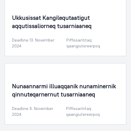
Illoqarfimmik Inerisaaneq
Ukkusissat Kangilequtaatigut
aqqutissaliorneq tusarniaaneq
Deadline 13. November
Piffissarititaq
2024
qaangiutereerpoq
Nunaannarmi illuaqqanik nunaminernik
qinnuteqarnernut tusarniaaneq
Deadline 6. November
Piffissarititaq
2024
qaangiutereerpoq