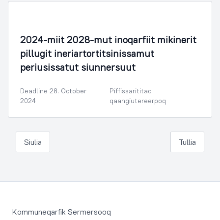
Pisortaqatigiit Allatseqarfiat
2024-miit 2028-mut inoqarfiit mikinerit
pillugit ineriartortitsinissamut
periusissatut siunnersuut
Deadline 28. October
Piffissarititaq
2024
qaangiutereerpoq
Siulia
Tullia
Footer
Kommuneqarfik Sermersooq