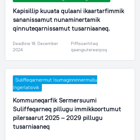
Kapisillip kuuata qulaani ikaartarfimmik
sananissamut nunaminertamik
qinnuteqarnissamut tusarniaaneq.
Deadline 18. December
Piffissarititaq
2024
qaangiutereerpoq
Suliffeqarnermut Isumaginninnermullu
Ingerlatsivik
Kommuneqarfik Sermersuumi
Suliffeqarneq pillugu immikkoortumut
pilersaarut 2025 – 2029 pillugu
tusarniaaneq