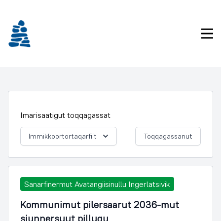
Imarisaanukarit
Pri
Imarisaatigut toqqagassat
Immikkoortortaqarfiit
Toqqagassanut
Sanarfinermut Avatangiisinullu Ingerlatsivik
Kommunimut pilersaarut 2036-mut
siunnersuut pillugu