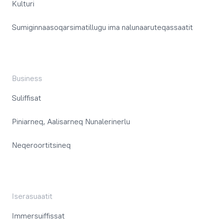
Kulturi
Sumiginnaasoqarsimatillugu ima nalunaaruteqassaatit
Business
Suliffisat
Piniarneq, Aalisarneq Nunalerinerlu
Neqeroortitsineq
Iserasuaatit
Immersuiffissat