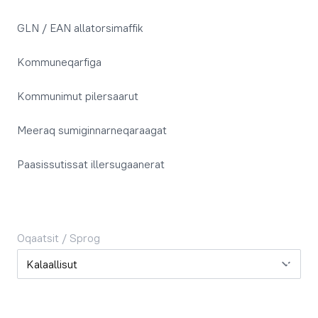
GLN / EAN allatorsimaffik
Kommuneqarfiga
Kommunimut pilersaarut
Meeraq sumiginnarneqaraagat
Paasissutissat illersugaanerat
Oqaatsit / Sprog
Oqaatsit / Sprog