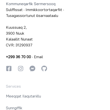
Kommuneqarfik Sermersooq
Suliffissat
·
Immikkoortortaqarfiit
·
Tusagassiortunut ilisarnaataalu
Kuussuaq 2,
3900 Nuuk
Kalaallit Nunaat
CVR: 31290937
+299 36 70 00
·
Email
Facebookki
Instagrammi
Instagrammi
GitHub
Services
Meeqqat Ilaqutariillu
Sunngiffik