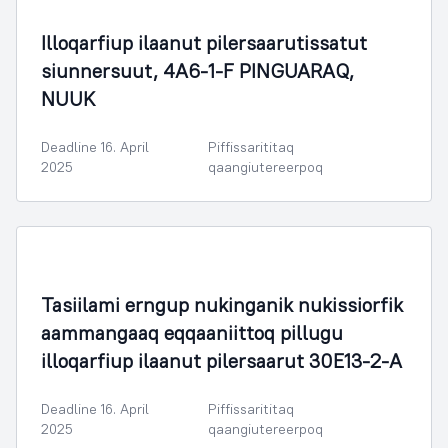
Illoqarfimmik Inerisaaneq
Illoqarfiup ilaanut pilersaarutissatut
siunnersuut, 4A6-1-F PINGUARAQ,
NUUK
Deadline 16. April
Piffissarititaq
2025
qaangiutereerpoq
Illoqarfimmik Inerisaaneq
Tasiilami erngup nukinganik nukissiorfik
aammangaaq eqqaaniittoq pillugu
illoqarfiup ilaanut pilersaarut 30E13-2-A
Deadline 16. April
Piffissarititaq
2025
qaangiutereerpoq