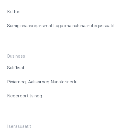
Kulturi
Sumiginnaasoqarsimatillugu ima nalunaaruteqassaatit
Business
Suliffisat
Piniarneq, Aalisarneq Nunalerinerlu
Neqeroortitsineq
Iserasuaatit