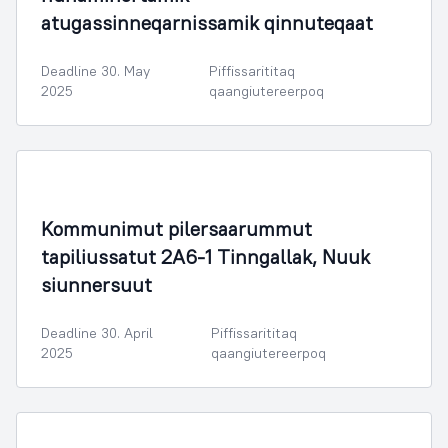
atugassinneqarnissamik qinnuteqaat
Deadline 30. May
Piffissarititaq
2025
qaangiutereerpoq
Illoqarfimmik Inerisaaneq
Kommunimut pilersaarummut
tapiliussatut 2A6-1 Tinngallak, Nuuk
siunnersuut
Deadline 30. April
Piffissarititaq
2025
qaangiutereerpoq