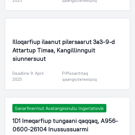
2025
qaangiutereerpoq
Illoqarfimmik Inerisaaneq
Illoqarfiup ilaanut pilersaarut 3a3-9-d
Attartup Timaa, Kangillinnguit
siunnersuut
Deadline 9. April
Piffissarititaq
2025
qaangiutereerpoq
Sanarfinermut Avatangiisinullu Ingerlatsivik
1D1 Imeqarfiup tungaani qaqqaq, A956-
0600-26104 Inussussuarmi