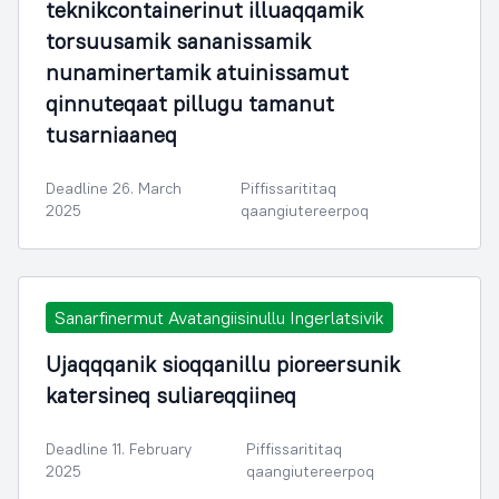
teknikcontainerinut illuaqqamik
torsuusamik sananissamik
nunaminertamik atuinissamut
qinnuteqaat pillugu tamanut
tusarniaaneq
Deadline 26. March
Piffissarititaq
2025
qaangiutereerpoq
Sanarfinermut Avatangiisinullu Ingerlatsivik
Ujaqqqanik sioqqanillu pioreersunik
katersineq suliareqqiineq
Deadline 11. February
Piffissarititaq
2025
qaangiutereerpoq