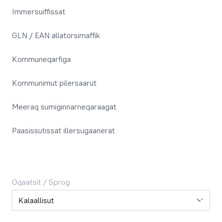
Immersuiffissat
GLN / EAN allatorsimaffik
Kommuneqarfiga
Kommunimut pilersaarut
Meeraq sumiginnarneqaraagat
Paasissutissat illersugaanerat
Oqaatsit / Sprog
Oqaatsit / Sprog