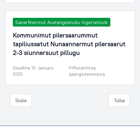
Sanarfinermut Avatangiisinullu Ingerlatsivik
Kommunimut pilersaarummut
tapiliussatut Nunaannarmut pilersaarut
2-3 siunnersuut pillugu
Deadline 13. January
Piffissarititaq
2025
qaangiutereerpoq
Siulia
Tullia
Footer