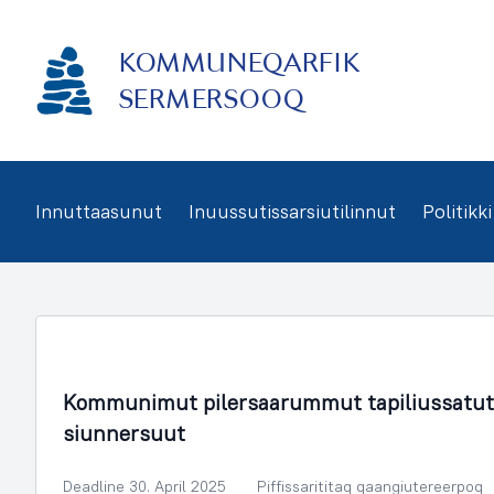
Imarisaanukarit
KOMMUNEQARFIK
SERMERSOOQ
Innuttaasunut
Inuussutissarsiutilinnut
Politikki
Illoqarfimmik Inerisaaneq
Kommunimut pilersaarummut tapiliussatut 
siunnersuut
Deadline 30. April 2025
Piffissarititaq qaangiutereerpoq