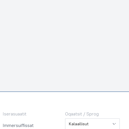
Iserasuaatit
Oqaatsit / Sprog
Oqaatsit / Sprog
Immersuiffissat