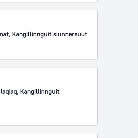
rnat, Kangillinnguit siunnersuut
laqiaq, Kangillinnguit