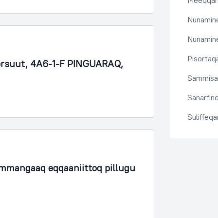
Meeqqanu
Nunamine
Nunamine
Pisortaqa
nnersuut, 4A6-1-F PINGUARAQ,
Sammisas
Sanarfine
Suliffeq
ammangaaq eqqaaniittoq pillugu