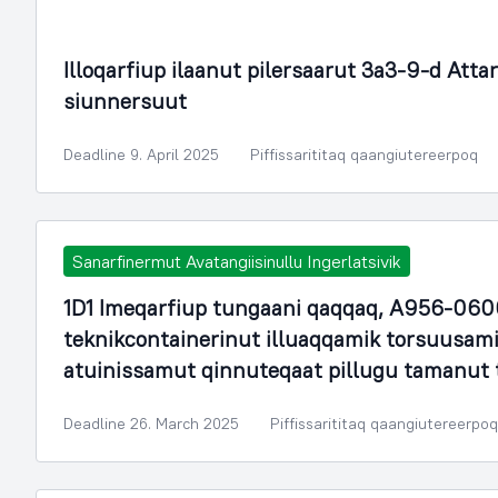
Illoqarfimmik Inerisaaneq
Illoqarfiup ilaanut pilersaarut 3a3-9-d Atta
siunnersuut
Deadline 9. April 2025
Piffissarititaq qaangiutereerpoq
Sanarfinermut Avatangiisinullu Ingerlatsivik
1D1 Imeqarfiup tungaani qaqqaq, A956-06
teknikcontainerinut illuaqqamik torsuusa
atuinissamut qinnuteqaat pillugu tamanut
Deadline 26. March 2025
Piffissarititaq qaangiutereerpoq