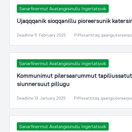
Sanarfinermut Avatangiisinullu Ingerlatsivik
Ujaqqqanik sioqqanillu pioreersunik katersi
Deadline 11. February 2025
Piffissarititaq qaangiutereerp
Sanarfinermut Avatangiisinullu Ingerlatsivik
Kommunimut pilersaarummut tapiliussatut
siunnersuut pillugu
Deadline 13. January 2025
Piffissarititaq qaangiutereerp
Sanarfinermut Avatangiisinullu Ingerlatsivik