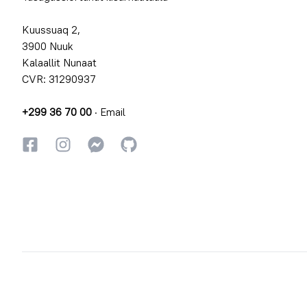
Kuussuaq 2,
3900 Nuuk
Kalaallit Nunaat
CVR: 31290937
+299 36 70 00
·
Email
Facebookki
Instagrammi
Instagrammi
GitHub