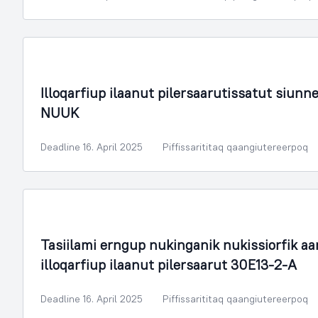
Illoqarfimmik Inerisaaneq
Illoqarfiup ilaanut pilersaarutissatut siu
NUUK
Deadline 16. April 2025
Piffissarititaq qaangiutereerpoq
Illoqarfimmik Inerisaaneq
Tasiilami erngup nukinganik nukissiorfik a
illoqarfiup ilaanut pilersaarut 30E13-2-A
Deadline 16. April 2025
Piffissarititaq qaangiutereerpoq