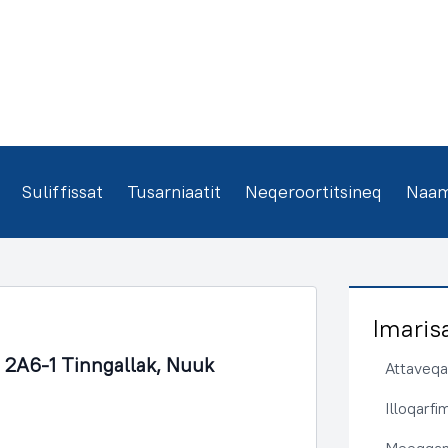
Suliffissat
Tusarniaatit
Neqeroortitsineq
Naamm
Imaris
2A6-1 Tinngallak, Nuuk
Attaveqaa
Illoqarf