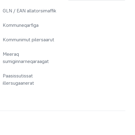
GLN / EAN allatorsimaffik
Kommuneqarfiga
Kommunimut pilersaarut
Meeraq
sumiginnarneqaraagat
Paasissutissat
illersugaanerat