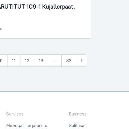
UTITUT 1C9-1 Kujallerpaat,
oq
10
11
12
13
…
33
Tullia
Services
Business
Meeqqat Ilaqutariillu
Suliffisat