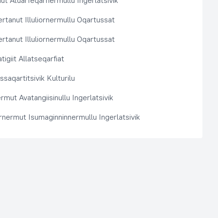
t Atuarfeqarnermullu Ingerlatsivik
rtanut Illuliornermullu Oqartussat
rtanut Illuliornermullu Oqartussat
tigiit Allatseqarfiat
saqartitsivik Kulturilu
rmut Avatangiisinullu Ingerlatsivik
arnermut Isumaginninnermullu Ingerlatsivik