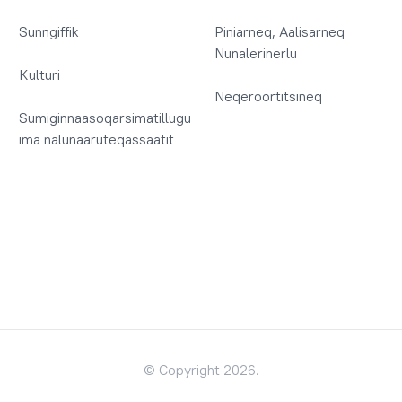
Sunngiffik
Piniarneq, Aalisarneq
Nunalerinerlu
Kulturi
Neqeroortitsineq
Sumiginnaasoqarsimatillugu
ima nalunaaruteqassaatit
© Copyright 2026.