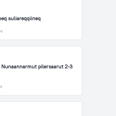
neq suliareqqiineq
oq
 Nunaannarmut pilersaarut 2-3
oq