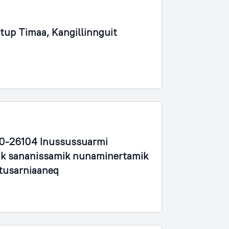
rtup Timaa, Kangillinnguit
00-26104 Inussussuarmi
mik sananissamik nunaminertamik
 tusarniaaneq