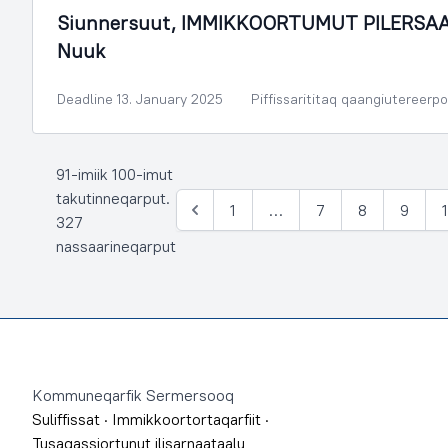
Siunnersuut, IMMIKKOORTUMUT PILERSAAR
Nuuk
Deadline 13. January 2025
Piffissarititaq qaangiutereerp
91-imiik 100-imut
takutinneqarput.
1
…
7
8
9
Siulia
327
nassaarineqarput
Footer
Kommuneqarfik Sermersooq
Suliffissat
·
Immikkoortortaqarfiit
·
Tusagassiortunut ilisarnaataalu