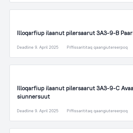
Illoqarfimmik Inerisaaneq
Illoqarfiup ilaanut pilersaarut 3A3-9-B Paa
Deadline 9. April 2025
Piffissarititaq qaangiutereerpoq
Illoqarfimmik Inerisaaneq
Illoqarfiup ilaanut pilersaarut 3A3-9-C Avaa
siunnersuut
Deadline 9. April 2025
Piffissarititaq qaangiutereerpoq