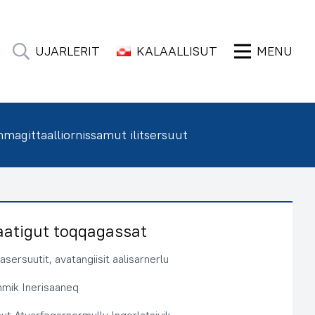
UJARLERIT
KALAALLISUT
MENU
agittaalliornissamut ilitsersuut
aatigut toqqagassat
sersuutit, avatangiisit aalisarnerlu
immik Inerisaaneq