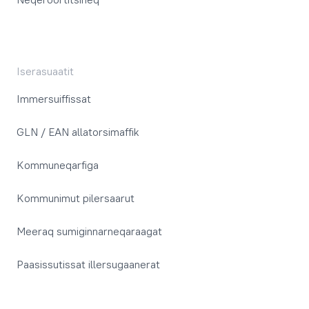
Iserasuaatit
Immersuiffissat
GLN / EAN allatorsimaffik
Kommuneqarfiga
Kommunimut pilersaarut
Meeraq sumiginnarneqaraagat
Paasissutissat illersugaanerat