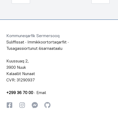
Footer
Kommuneqarfik Sermersooq
Suliffissat
·
Immikkoortortaqarfiit
·
Tusagassiortunut ilisarnaataalu
Kuussuaq 2,
3900 Nuuk
Kalaallit Nunaat
CVR: 31290937
+299 36 70 00
·
Email
Facebookki
Instagrammi
Instagrammi
GitHub