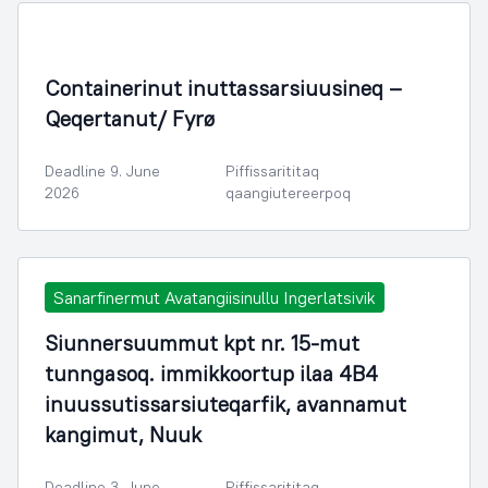
Containerinut inuttassarsiuusineq –
Qeqertanut/ Fyrø
Deadline 9. June
Piffissarititaq
2026
qaangiutereerpoq
Sanarfinermut Avatangiisinullu Ingerlatsivik
Siunnersuummut kpt nr. 15-mut
tunngasoq. immikkoortup ilaa 4B4
inuussutissarsiuteqarfik, avannamut
kangimut, Nuuk
Deadline 3. June
Piffissarititaq