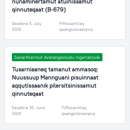
nunaminertamut atuinissamut
qinnuteqaat (B-679)
Deadline 5. July
Piffissarititaq
2026
qaangiutereerpoq
Sanarfinermut Avatangiisinullu Ingerlatsivik
Tusarniaaneq tamanut ammasoq:
Nuussuup Mannguani pisuinnaat
aqqutissaanik pilersitsinissamut
qinnuteqaat
Deadline 30. June
Piffissarititaq
2026
qaangiutereerpoq