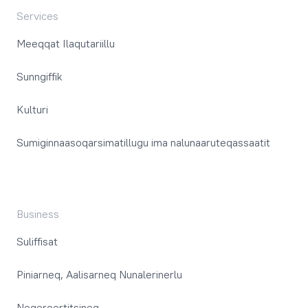
Services
Meeqqat Ilaqutariillu
Sunngiffik
Kulturi
Sumiginnaasoqarsimatillugu ima nalunaaruteqassaatit
Business
Suliffisat
Piniarneq, Aalisarneq Nunalerinerlu
Neqeroortitsineq