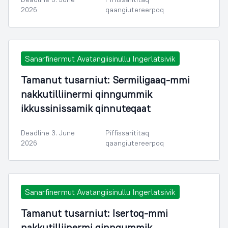
2026
qaangiutereerpoq
Sanarfinermut Avatangiisinullu Ingerlatsivik
Tamanut tusarniut: Sermiligaaq-mmi
nakkutilliinermi qinngummik
ikkussinissamik qinnuteqaat
Deadline 3. June
Piffissarititaq
2026
qaangiutereerpoq
Sanarfinermut Avatangiisinullu Ingerlatsivik
Tamanut tusarniut: Isertoq-mmi
nakkutilliinermi qinngummik