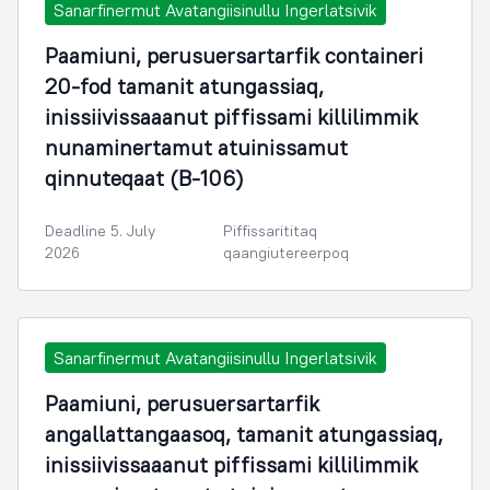
Sanarfinermut Avatangiisinullu Ingerlatsivik
Paamiuni, perusuersartarfik containeri
20-fod tamanit atungassiaq,
inissiivissaaanut piffissami killilimmik
nunaminertamut atuinissamut
qinnuteqaat (B-106)
Deadline 5. July
Piffissarititaq
2026
qaangiutereerpoq
Sanarfinermut Avatangiisinullu Ingerlatsivik
Paamiuni, perusuersartarfik
angallattangaasoq, tamanit atungassiaq,
inissiivissaaanut piffissami killilimmik