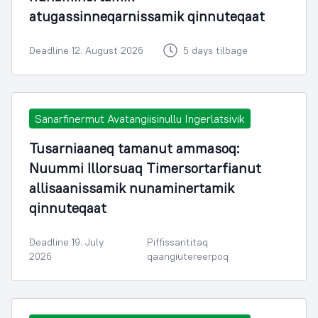
atugassinneqarnissamik qinnuteqaat
Deadline 12. August 2026
5 days tilbage
Sanarfinermut Avatangiisinullu Ingerlatsivik
Tusarniaaneq tamanut ammasoq:
Nuummi Illorsuaq Timersortarfianut
allisaanissamik nunaminertamik
qinnuteqaat
Deadline 19. July
Piffissarititaq
2026
qaangiutereerpoq