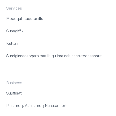
Services
Meeqqat Ilaqutariillu
Sunngiffik
Kulturi
Sumiginnaasoqarsimatillugu ima nalunaaruteqassaatit
Business
Suliffisat
Piniarneq, Aalisarneq Nunalerinerlu