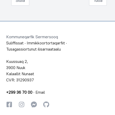
Siulia
Tullia
Footer
Kommuneqarfik Sermersooq
Suliffissat
·
Immikkoortortaqarfiit
·
Tusagassiortunut ilisarnaataalu
Kuussuaq 2,
3900 Nuuk
Kalaallit Nunaat
CVR: 31290937
+299 36 70 00
·
Email
Facebookki
Instagrammi
Instagrammi
GitHub