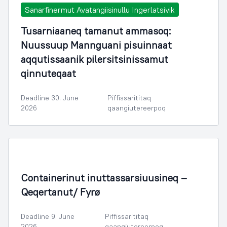
Sanarfinermut Avatangiisinullu Ingerlatsivik
Tusarniaaneq tamanut ammasoq:
Nuussuup Mannguani pisuinnaat
aqqutissaanik pilersitsinissamut
qinnuteqaat
Deadline 30. June
Piffissarititaq
2026
qaangiutereerpoq
Containerinut inuttassarsiuusineq –
Qeqertanut/ Fyrø
Deadline 9. June
Piffissarititaq
2026
qaangiutereerpoq