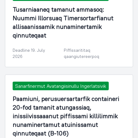
Tusarniaaneq tamanut ammasoq:
Nuummi Illorsuaq Timersortarfianut
allisaanissamik nunaminertamik
qinnuteqaat
Deadline 19. July
Piffissarititaq
2026
qaangiutereerpoq
Sanarfinermut Avatangiisinullu Ingerlatsivik
Paamiuni, perusuersartarfik containeri
20-fod tamanit atungassiaq,
inissiivissaaanut piffissami killilimmik
nunaminertamut atuinissamut
qinnuteqaat (B-106)