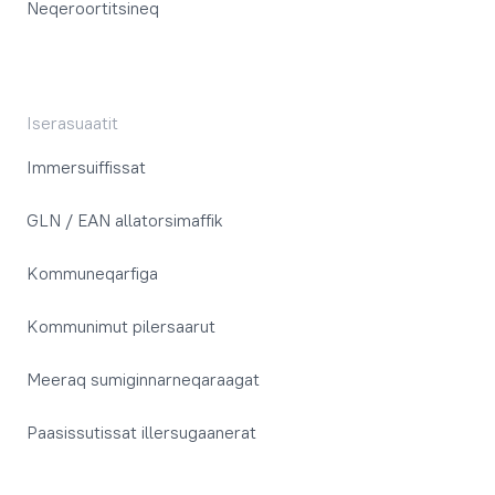
Neqeroortitsineq
Iserasuaatit
Immersuiffissat
GLN / EAN allatorsimaffik
Kommuneqarfiga
Kommunimut pilersaarut
Meeraq sumiginnarneqaraagat
Paasissutissat illersugaanerat