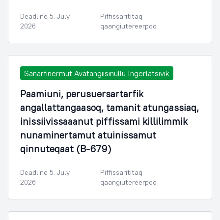
Deadline 5. July
Piffissarititaq
2026
qaangiutereerpoq
Sanarfinermut Avatangiisinullu Ingerlatsivik
Paamiuni, perusuersartarfik
angallattangaasoq, tamanit atungassiaq,
inissiivissaaanut piffissami killilimmik
nunaminertamut atuinissamut
qinnuteqaat (B-679)
Deadline 5. July
Piffissarititaq
2026
qaangiutereerpoq