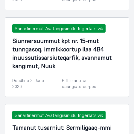
Sanarfinermut Avatangiisinullu Ingerlatsivik
Siunnersuummut kpt nr. 15-mut
tunngasoq. immikkoortup ilaa 4B4
inuussutissarsiuteqarfik, avannamut
kangimut, Nuuk
Deadline 3. June
Piffissarititaq
2026
qaangiutereerpoq
Sanarfinermut Avatangiisinullu Ingerlatsivik
Tamanut tusarniut: Sermiligaaq-mmi