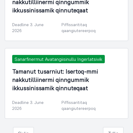
nakkutilliinermi qinngummik
ikkussinissamik qinnuteqaat
Deadline 3. June
Piffissarititaq
2026
qaangiutereerpoq
Sanarfinermut Avatangiisinullu Ingerlatsivik
Tamanut tusarniut: Isertoq-mmi
nakkutilliinermi qinngummik
ikkussinissamik qinnuteqaat
Deadline 3. June
Piffissarititaq
2026
qaangiutereerpoq