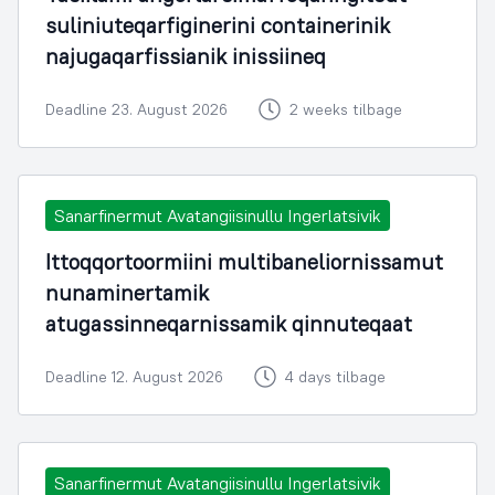
suliniuteqarfiginerini containerinik
najugaqarfissianik inissiineq
Deadline 23. August 2026
2 weeks tilbage
Sanarfinermut Avatangiisinullu Ingerlatsivik
Ittoqqortoormiini multibaneliornissamut
nunaminertamik
atugassinneqarnissamik qinnuteqaat
Deadline 12. August 2026
4 days tilbage
Sanarfinermut Avatangiisinullu Ingerlatsivik