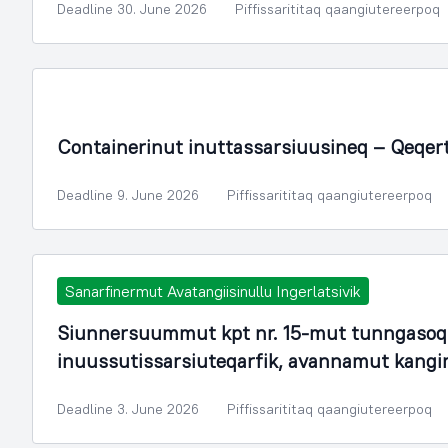
Deadline 30. June 2026
Piffissarititaq qaangiutereerpoq
Containerinut inuttassarsiuusineq – Qeqer
Deadline 9. June 2026
Piffissarititaq qaangiutereerpoq
Sanarfinermut Avatangiisinullu Ingerlatsivik
Siunnersuummut kpt nr. 15-mut tunngasoq.
inuussutissarsiuteqarfik, avannamut kang
Deadline 3. June 2026
Piffissarititaq qaangiutereerpoq