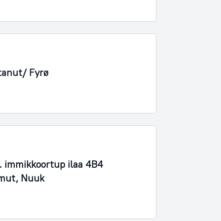
tanut/ Fyrø
 immikkoortup ilaa 4B4
imut, Nuuk