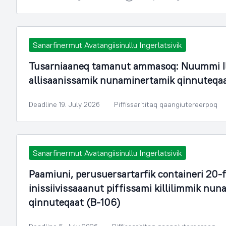
Sanarfinermut Avatangiisinullu Ingerlatsivik
Tusarniaaneq tamanut ammasoq: Nuummi Il
allisaanissamik nunaminertamik qinnuteqa
Deadline 19. July 2026
Piffissarititaq qaangiutereerpoq
Sanarfinermut Avatangiisinullu Ingerlatsivik
Paamiuni, perusuersartarfik containeri 20-
inissiivissaaanut piffissami killilimmik n
qinnuteqaat (B-106)