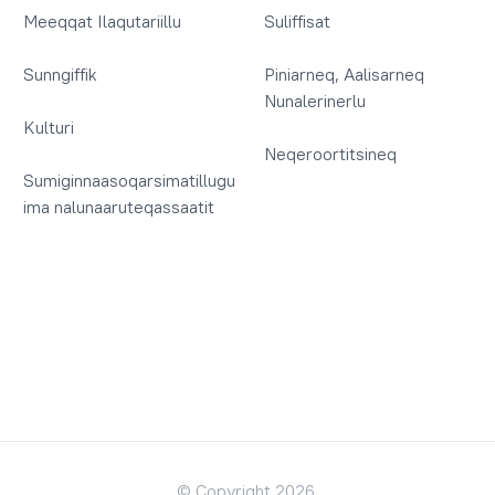
Meeqqat Ilaqutariillu
Suliffisat
Sunngiffik
Piniarneq, Aalisarneq
Nunalerinerlu
Kulturi
Neqeroortitsineq
Sumiginnaasoqarsimatillugu
ima nalunaaruteqassaatit
© Copyright 2026.