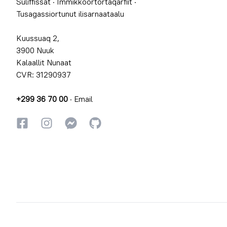
Suliffissat
·
Immikkoortortaqarfiit
·
Tusagassiortunut ilisarnaataalu
Kuussuaq 2,
3900 Nuuk
Kalaallit Nunaat
CVR: 31290937
+299 36 70 00
·
Email
Facebookki
Instagrammi
Instagrammi
GitHub