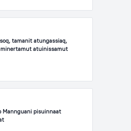
soq, tamanit atungassiaq,
unaminertamut atuinissamut
 Mannguani pisuinnaat
at