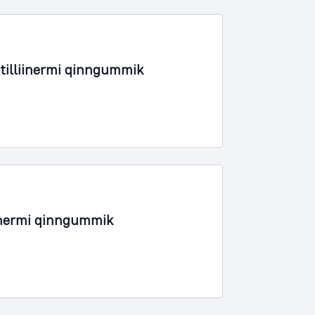
tilliinermi qinngummik
inermi qinngummik