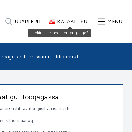
UJARLERIT
KALAALLISUT
MENU
Looking for another language?
agittaalliornissamut ilitsersuut
aatigut toqqagassat
sersuutit, avatangiisit aalisarnerlu
immik Inerisaaneq