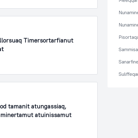
Meeqqanu
Nunamine
Nunamine
Pisortaqa
lorsuaq Timersortarfianut
at
Sammisas
Sanarfine
Suliffeq
fod tamanit atungassiaq,
unaminertamut atuinissamut