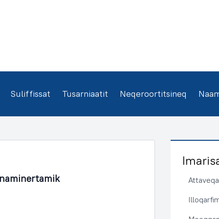
Suliffissat
Tusarniaatit
Neqeroortitsineq
Naamm
Imaris
unaminertamik
Attaveqaa
Illoqarf