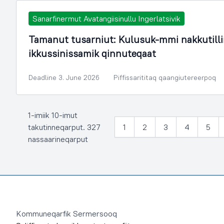
Sanarfinermut Avatangiisinullu Ingerlatsivik
Tamanut tusarniut: Kulusuk-mmi nakkutill
ikkussinissamik qinnuteqaat
Deadline 3. June 2026
Piffissarititaq qaangiutereerpoq
1-imiik 10-imut
takutinneqarput. 327
1
2
3
4
5
nassaarineqarput
Footer
Kommuneqarfik Sermersooq