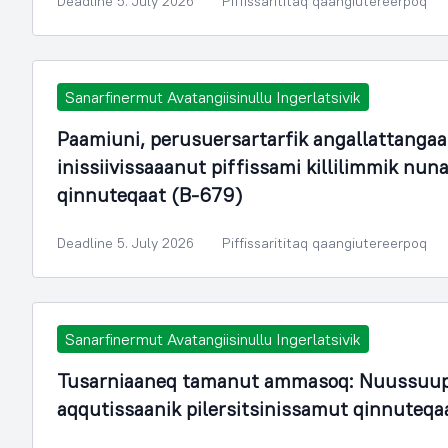
Deadline 5. July 2026
Piffissarititaq qaangiutereerpoq
Sanarfinermut Avatangiisinullu Ingerlatsivik
Paamiuni, perusuersartarfik angallattangaa
inissiivissaaanut piffissami killilimmik n
qinnuteqaat (B-679)
Deadline 5. July 2026
Piffissarititaq qaangiutereerpoq
Sanarfinermut Avatangiisinullu Ingerlatsivik
Tusarniaaneq tamanut ammasoq: Nuussuup
aqqutissaanik pilersitsinissamut qinnuteqa