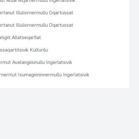
t Atuarfeqarnermullu Ingerlatsivik
rtanut Illuliornermullu Oqartussat
rtanut Illuliornermullu Oqartussat
tigiit Allatseqarfiat
saqartitsivik Kulturilu
rmut Avatangiisinullu Ingerlatsivik
arnermut Isumaginninnermullu Ingerlatsivik