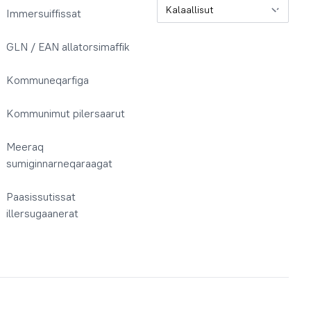
Oqaatsit / Sprog
Immersuiffissat
GLN / EAN allatorsimaffik
Kommuneqarfiga
Kommunimut pilersaarut
Meeraq
sumiginnarneqaraagat
Paasissutissat
illersugaanerat