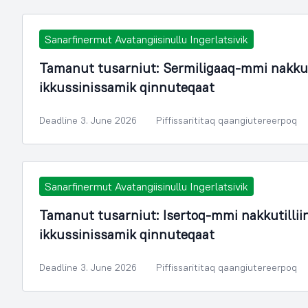
Sanarfinermut Avatangiisinullu Ingerlatsivik
Tamanut tusarniut: Sermiligaaq-mmi nakku
ikkussinissamik qinnuteqaat
Deadline 3. June 2026
Piffissarititaq qaangiutereerpoq
Sanarfinermut Avatangiisinullu Ingerlatsivik
Tamanut tusarniut: Isertoq-mmi nakkutilli
ikkussinissamik qinnuteqaat
Deadline 3. June 2026
Piffissarititaq qaangiutereerpoq