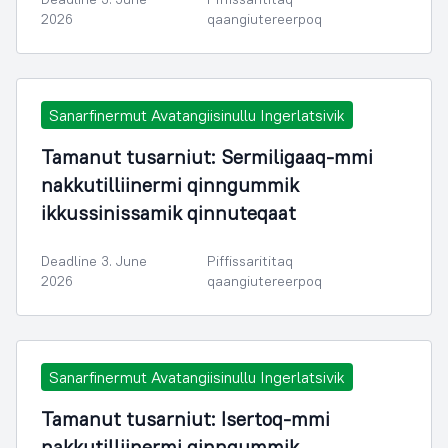
2026
qaangiutereerpoq
Sanarfinermut Avatangiisinullu Ingerlatsivik
Tamanut tusarniut: Sermiligaaq-mmi
nakkutilliinermi qinngummik
ikkussinissamik qinnuteqaat
Deadline 3. June
Piffissarititaq
2026
qaangiutereerpoq
Sanarfinermut Avatangiisinullu Ingerlatsivik
Tamanut tusarniut: Isertoq-mmi
nakkutilliinermi qinngummik