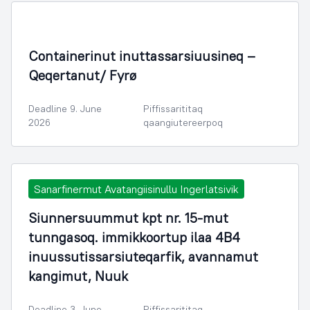
Containerinut inuttassarsiuusineq –
Qeqertanut/ Fyrø
Deadline 9. June
Piffissarititaq
2026
qaangiutereerpoq
Sanarfinermut Avatangiisinullu Ingerlatsivik
Siunnersuummut kpt nr. 15-mut
tunngasoq. immikkoortup ilaa 4B4
inuussutissarsiuteqarfik, avannamut
kangimut, Nuuk
Deadline 3. June
Piffissarititaq