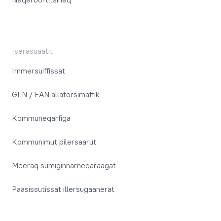
Iserasuaatit
Immersuiffissat
GLN / EAN allatorsimaffik
Kommuneqarfiga
Kommunimut pilersaarut
Meeraq sumiginnarneqaraagat
Paasissutissat illersugaanerat