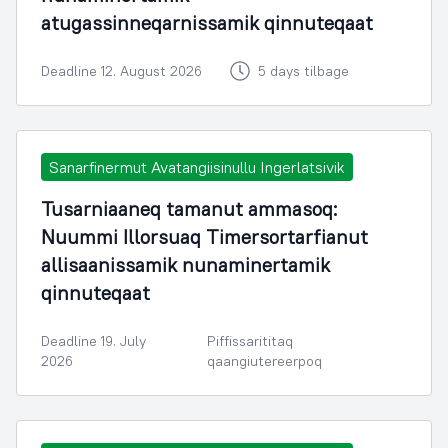
atugassinneqarnissamik qinnuteqaat
Deadline 12. August 2026
5 days tilbage
Sanarfinermut Avatangiisinullu Ingerlatsivik
Tusarniaaneq tamanut ammasoq:
Nuummi Illorsuaq Timersortarfianut
allisaanissamik nunaminertamik
qinnuteqaat
Deadline 19. July
Piffissarititaq
2026
qaangiutereerpoq