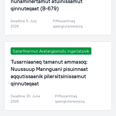
nunaminertamut atuinissamut
qinnuteqaat (B-679)
Deadline 5. July
Piffissarititaq
2026
qaangiutereerpoq
Sanarfinermut Avatangiisinullu Ingerlatsivik
Tusarniaaneq tamanut ammasoq:
Nuussuup Mannguani pisuinnaat
aqqutissaanik pilersitsinissamut
qinnuteqaat
Deadline 30. June
Piffissarititaq
2026
qaangiutereerpoq