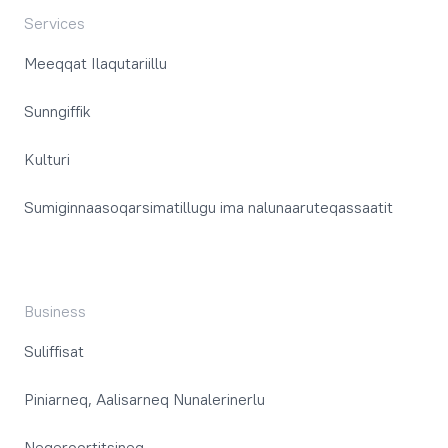
Services
Meeqqat Ilaqutariillu
Sunngiffik
Kulturi
Sumiginnaasoqarsimatillugu ima nalunaaruteqassaatit
Business
Suliffisat
Piniarneq, Aalisarneq Nunalerinerlu
Neqeroortitsineq