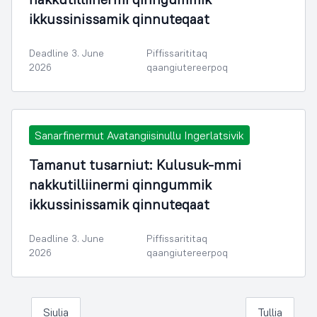
ikkussinissamik qinnuteqaat
Deadline 3. June
Piffissarititaq
2026
qaangiutereerpoq
Sanarfinermut Avatangiisinullu Ingerlatsivik
Tamanut tusarniut: Kulusuk-mmi
nakkutilliinermi qinngummik
ikkussinissamik qinnuteqaat
Deadline 3. June
Piffissarititaq
2026
qaangiutereerpoq
Siulia
Tullia