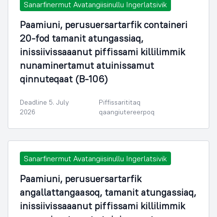
Sanarfinermut Avatangiisinullu Ingerlatsivik
Paamiuni, perusuersartarfik containeri
20-fod tamanit atungassiaq,
inissiivissaaanut piffissami killilimmik
nunaminertamut atuinissamut
qinnuteqaat (B-106)
Deadline 5. July
Piffissarititaq
2026
qaangiutereerpoq
Sanarfinermut Avatangiisinullu Ingerlatsivik
Paamiuni, perusuersartarfik
angallattangaasoq, tamanit atungassiaq,
inissiivissaaanut piffissami killilimmik