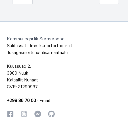
Footer
Kommuneqarfik Sermersooq
Suliffissat
·
Immikkoortortaqarfiit
·
Tusagassiortunut ilisarnaataalu
Kuussuaq 2,
3900 Nuuk
Kalaallit Nunaat
CVR: 31290937
+299 36 70 00
·
Email
Facebookki
Instagrammi
Instagrammi
GitHub