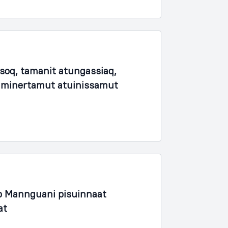
soq, tamanit atungassiaq,
unaminertamut atuinissamut
 Mannguani pisuinnaat
at