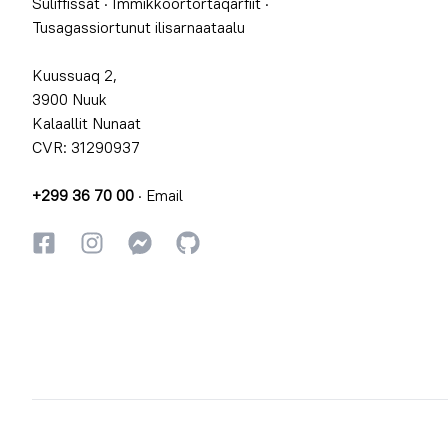
Suliffissat
·
Immikkoortortaqarfiit
·
Tusagassiortunut ilisarnaataalu
Kuussuaq 2,
3900 Nuuk
Kalaallit Nunaat
CVR: 31290937
+299 36 70 00
·
Email
Facebookki
Instagrammi
Instagrammi
GitHub