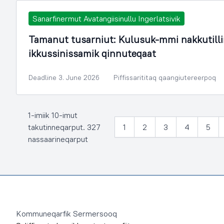
Sanarfinermut Avatangiisinullu Ingerlatsivik
Tamanut tusarniut: Kulusuk-mmi nakkutill
ikkussinissamik qinnuteqaat
Deadline 3. June 2026
Piffissarititaq qaangiutereerpoq
1-imiik 10-imut
takutinneqarput. 327
1
2
3
4
5
nassaarineqarput
Footer
Kommuneqarfik Sermersooq