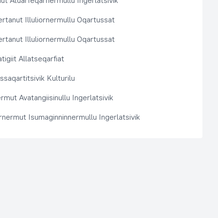
t Atuarfeqarnermullu Ingerlatsivik
rtanut Illuliornermullu Oqartussat
rtanut Illuliornermullu Oqartussat
tigiit Allatseqarfiat
saqartitsivik Kulturilu
rmut Avatangiisinullu Ingerlatsivik
arnermut Isumaginninnermullu Ingerlatsivik