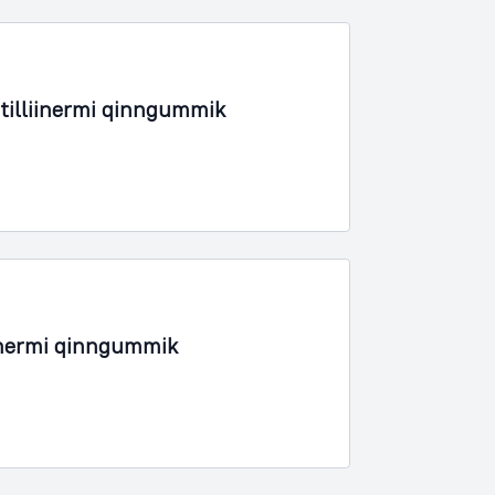
tilliinermi qinngummik
inermi qinngummik