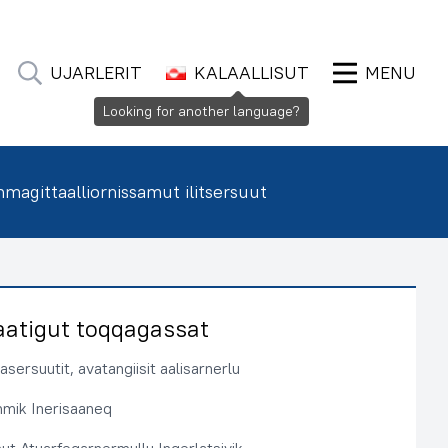
UJARLERIT
KALAALLISUT
MENU
Looking for another language?
agittaalliornissamut ilitsersuut
aatigut toqqagassat
sersuutit, avatangiisit aalisarnerlu
immik Inerisaaneq