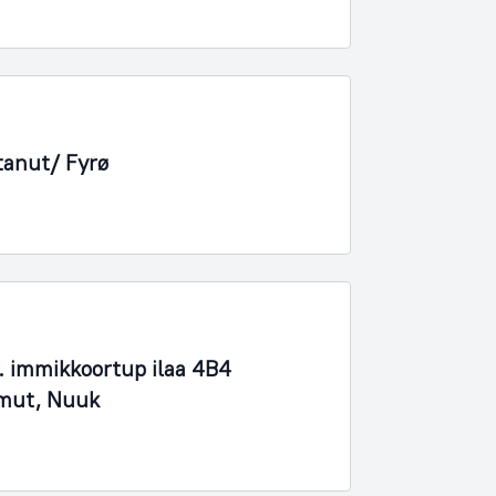
tanut/ Fyrø
 immikkoortup ilaa 4B4
imut, Nuuk