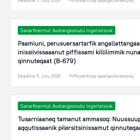
Deadline 5. July 2026
Piffissarititaq qaangiutereerpoq
Sanarfinermut Avatangiisinullu Ingerlatsivik
Paamiuni, perusuersartarfik angallattangaa
inissiivissaaanut piffissami killilimmik n
qinnuteqaat (B-679)
Deadline 5. July 2026
Piffissarititaq qaangiutereerpoq
Sanarfinermut Avatangiisinullu Ingerlatsivik
Tusarniaaneq tamanut ammasoq: Nuussuup
aqqutissaanik pilersitsinissamut qinnuteqa