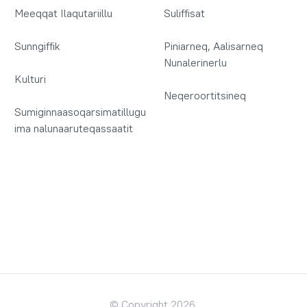
Meeqqat Ilaqutariillu
Suliffisat
Sunngiffik
Piniarneq, Aalisarneq
Nunalerinerlu
Kulturi
Neqeroortitsineq
Sumiginnaasoqarsimatillugu
ima nalunaaruteqassaatit
© Copyright 2026.