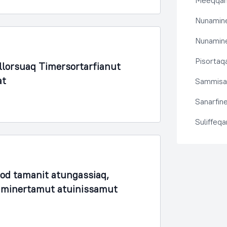
Meeqqanu
Nunamine
Nunamine
Pisortaqa
lorsuaq Timersortarfianut
at
Sammisas
Sanarfine
Suliffeq
fod tamanit atungassiaq,
unaminertamut atuinissamut