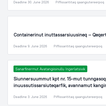
Deadline 30. June 2026
Piffissarititaq qaangiutereerpoq
Containerinut inuttassarsiuusineq – Qeqer
Deadline 9. June 2026
Piffissarititaq qaangiutereerpoq
Sanarfinermut Avatangiisinullu Ingerlatsivik
Siunnersuummut kpt nr. 15-mut tunngasoq.
inuussutissarsiuteqarfik, avannamut kang
Deadline 3. June 2026
Piffissarititaq qaangiutereerpoq