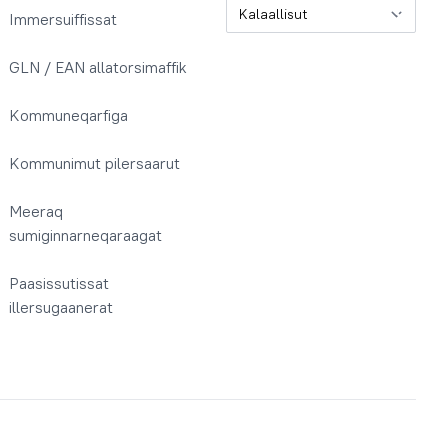
Oqaatsit / Sprog
Immersuiffissat
GLN / EAN allatorsimaffik
Kommuneqarfiga
Kommunimut pilersaarut
Meeraq
sumiginnarneqaraagat
Paasissutissat
illersugaanerat