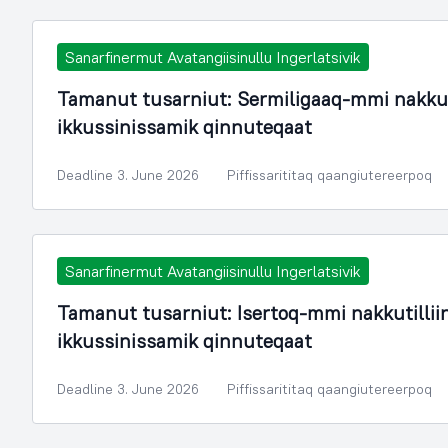
Sanarfinermut Avatangiisinullu Ingerlatsivik
Tamanut tusarniut: Sermiligaaq-mmi nakku
ikkussinissamik qinnuteqaat
Deadline 3. June 2026
Piffissarititaq qaangiutereerpoq
Sanarfinermut Avatangiisinullu Ingerlatsivik
Tamanut tusarniut: Isertoq-mmi nakkutilli
ikkussinissamik qinnuteqaat
Deadline 3. June 2026
Piffissarititaq qaangiutereerpoq