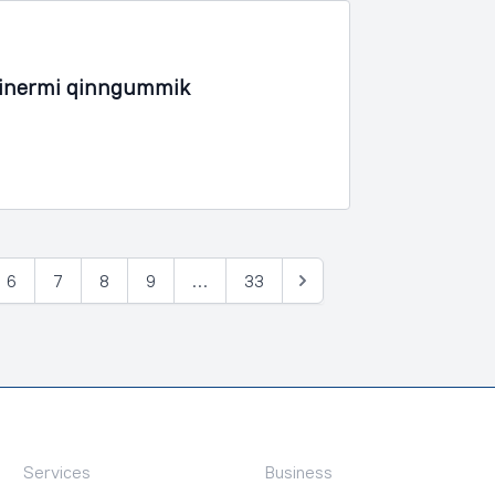
iinermi qinngummik
6
7
8
9
…
33
Tullia
Services
Business