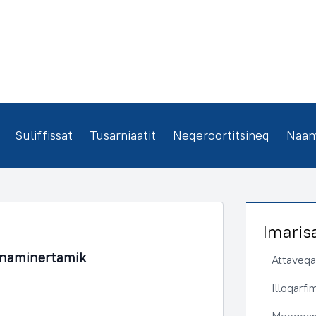
Suliffissat
Tusarniaatit
Neqeroortitsineq
Naamm
Imaris
unaminertamik
Attaveqaa
Illoqarf