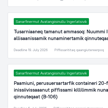
Sanarfinermut Avatangiisinullu Ingerlatsivik
Tusarniaaneq tamanut ammasoq: Nuummi Il
allisaanissamik nunaminertamik qinnuteqa
Deadline 19. July 2026
Piffissarititaq qaangiutereerpoq
Sanarfinermut Avatangiisinullu Ingerlatsivik
Paamiuni, perusuersartarfik containeri 20-
inissiivissaaanut piffissami killilimmik n
qinnuteqaat (B-106)