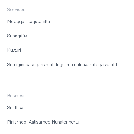
Services
Meeqqat Ilaqutariillu
Sunngiffik
Kulturi
Sumiginnaasoqarsimatillugu ima nalunaaruteqassaatit
Business
Suliffisat
Piniarneq, Aalisarneq Nunalerinerlu