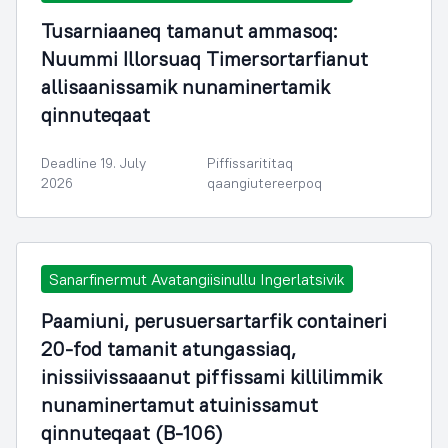
Tusarniaaneq tamanut ammasoq:
Nuummi Illorsuaq Timersortarfianut
allisaanissamik nunaminertamik
qinnuteqaat
Deadline 19. July
Piffissarititaq
2026
qaangiutereerpoq
Sanarfinermut Avatangiisinullu Ingerlatsivik
Paamiuni, perusuersartarfik containeri
20-fod tamanit atungassiaq,
inissiivissaaanut piffissami killilimmik
nunaminertamut atuinissamut
qinnuteqaat (B-106)