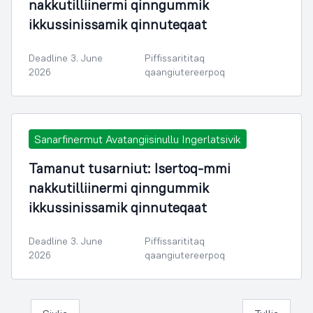
nakkutilliinermi qinngummik
ikkussinissamik qinnuteqaat
Deadline 3. June
Piffissarititaq
2026
qaangiutereerpoq
Sanarfinermut Avatangiisinullu Ingerlatsivik
Tamanut tusarniut: Isertoq-mmi
nakkutilliinermi qinngummik
ikkussinissamik qinnuteqaat
Deadline 3. June
Piffissarititaq
2026
qaangiutereerpoq