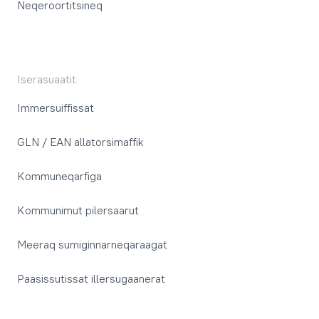
Neqeroortitsineq
Iserasuaatit
Immersuiffissat
GLN / EAN allatorsimaffik
Kommuneqarfiga
Kommunimut pilersaarut
Meeraq sumiginnarneqaraagat
Paasissutissat illersugaanerat