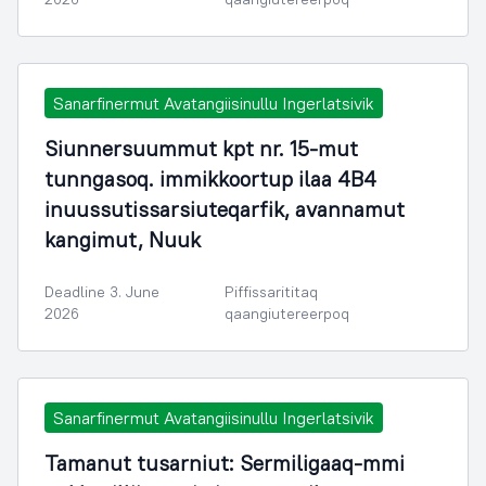
Sanarfinermut Avatangiisinullu Ingerlatsivik
Siunnersuummut kpt nr. 15-mut
tunngasoq. immikkoortup ilaa 4B4
inuussutissarsiuteqarfik, avannamut
kangimut, Nuuk
Deadline 3. June
Piffissarititaq
2026
qaangiutereerpoq
Sanarfinermut Avatangiisinullu Ingerlatsivik
Tamanut tusarniut: Sermiligaaq-mmi