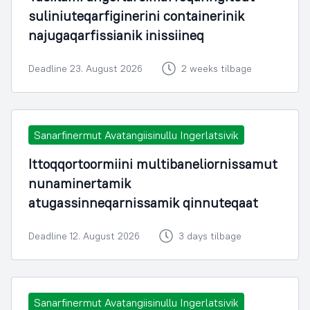
suliniuteqarfiginerini containerinik
najugaqarfissianik inissiineq
Deadline 23. August 2026
2 weeks tilbage
Sanarfinermut Avatangiisinullu Ingerlatsivik
Ittoqqortoormiini multibaneliornissamut
nunaminertamik
atugassinneqarnissamik qinnuteqaat
Deadline 12. August 2026
3 days tilbage
Sanarfinermut Avatangiisinullu Ingerlatsivik