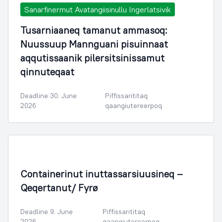
Sanarfinermut Avatangiisinullu Ingerlatsivik
Tusarniaaneq tamanut ammasoq:
Nuussuup Mannguani pisuinnaat
aqqutissaanik pilersitsinissamut
qinnuteqaat
Deadline 30. June
Piffissarititaq
2026
qaangiutereerpoq
Containerinut inuttassarsiuusineq –
Qeqertanut/ Fyrø
Deadline 9. June
Piffissarititaq
2026
qaangiutereerpoq