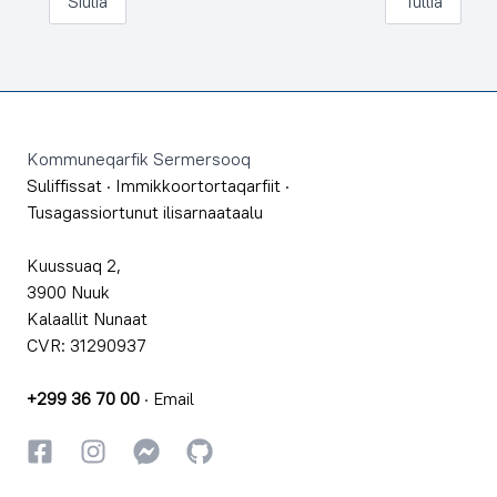
Siulia
Tullia
Footer
Kommuneqarfik Sermersooq
Suliffissat
·
Immikkoortortaqarfiit
·
Tusagassiortunut ilisarnaataalu
Kuussuaq 2,
3900 Nuuk
Kalaallit Nunaat
CVR: 31290937
+299 36 70 00
·
Email
Facebookki
Instagrammi
Instagrammi
GitHub