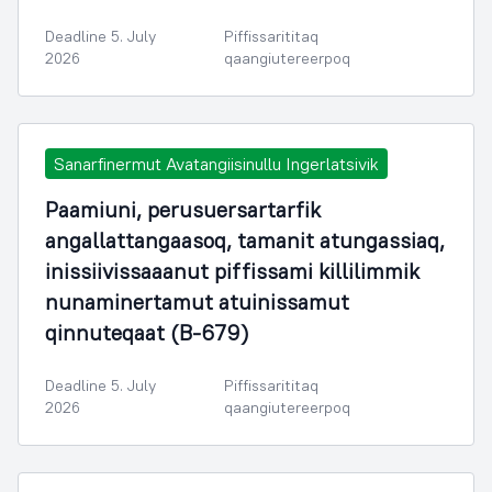
Deadline 5. July
Piffissarititaq
2026
qaangiutereerpoq
Sanarfinermut Avatangiisinullu Ingerlatsivik
Paamiuni, perusuersartarfik
angallattangaasoq, tamanit atungassiaq,
inissiivissaaanut piffissami killilimmik
nunaminertamut atuinissamut
qinnuteqaat (B-679)
Deadline 5. July
Piffissarititaq
2026
qaangiutereerpoq