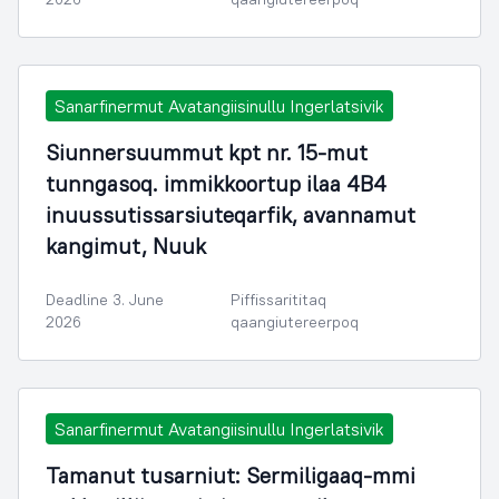
Sanarfinermut Avatangiisinullu Ingerlatsivik
Siunnersuummut kpt nr. 15-mut
tunngasoq. immikkoortup ilaa 4B4
inuussutissarsiuteqarfik, avannamut
kangimut, Nuuk
Deadline 3. June
Piffissarititaq
2026
qaangiutereerpoq
Sanarfinermut Avatangiisinullu Ingerlatsivik
Tamanut tusarniut: Sermiligaaq-mmi