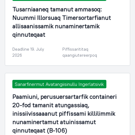
Tusarniaaneq tamanut ammasoq:
Nuummi Illorsuaq Timersortarfianut
allisaanissamik nunaminertamik
qinnuteqaat
Deadline 19. July
Piffissarititaq
2026
qaangiutereerpoq
Sanarfinermut Avatangiisinullu Ingerlatsivik
Paamiuni, perusuersartarfik containeri
20-fod tamanit atungassiaq,
inissiivissaaanut piffissami killilimmik
nunaminertamut atuinissamut
qinnuteqaat (B-106)