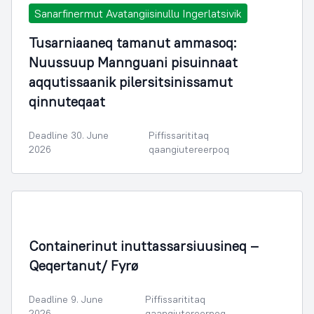
Sanarfinermut Avatangiisinullu Ingerlatsivik
Tusarniaaneq tamanut ammasoq:
Nuussuup Mannguani pisuinnaat
aqqutissaanik pilersitsinissamut
qinnuteqaat
Deadline 30. June
Piffissarititaq
2026
qaangiutereerpoq
Containerinut inuttassarsiuusineq –
Qeqertanut/ Fyrø
Deadline 9. June
Piffissarititaq
2026
qaangiutereerpoq