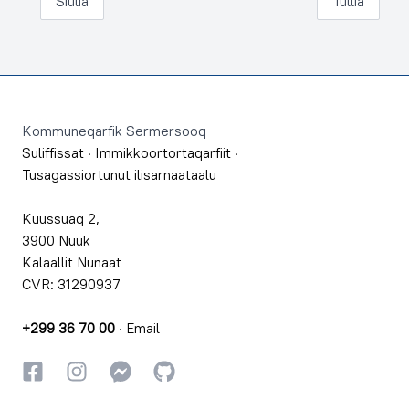
Siulia
Tullia
Footer
Kommuneqarfik Sermersooq
Suliffissat
·
Immikkoortortaqarfiit
·
Tusagassiortunut ilisarnaataalu
Kuussuaq 2,
3900 Nuuk
Kalaallit Nunaat
CVR: 31290937
+299 36 70 00
·
Email
Facebookki
Instagrammi
Instagrammi
GitHub