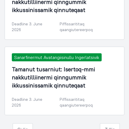
nakkutilliinermi qinngummik
ikkussinissamik qinnuteqaat
Deadline 3. June
Piffissarititaq
2026
qaangiutereerpoq
Sanarfinermut Avatangiisinullu Ingerlatsivik
Tamanut tusarniut: Isertoq-mmi
nakkutilliinermi qinngummik
ikkussinissamik qinnuteqaat
Deadline 3. June
Piffissarititaq
2026
qaangiutereerpoq