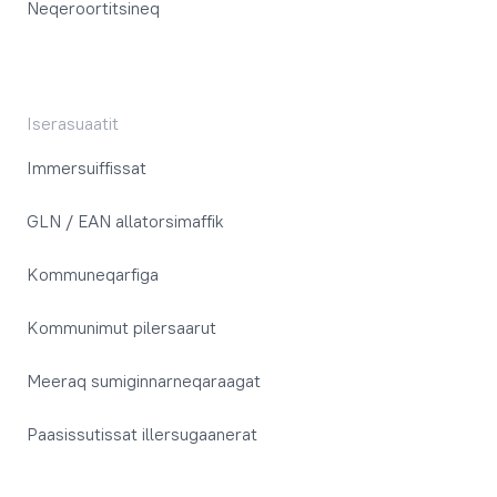
Neqeroortitsineq
Iserasuaatit
Immersuiffissat
GLN / EAN allatorsimaffik
Kommuneqarfiga
Kommunimut pilersaarut
Meeraq sumiginnarneqaraagat
Paasissutissat illersugaanerat