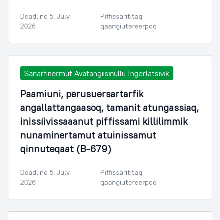
Deadline 5. July
Piffissarititaq
2026
qaangiutereerpoq
Sanarfinermut Avatangiisinullu Ingerlatsivik
Paamiuni, perusuersartarfik
angallattangaasoq, tamanit atungassiaq,
inissiivissaaanut piffissami killilimmik
nunaminertamut atuinissamut
qinnuteqaat (B-679)
Deadline 5. July
Piffissarititaq
2026
qaangiutereerpoq