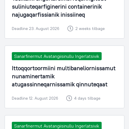
suliniuteqarfiginerini containerinik
najugaqarfissianik inissiineq
Deadline 23. August 2026
2 weeks tilbage
Sanarfinermut Avatangiisinullu Ingerlatsivik
Ittoqqortoormiini multibaneliornissamut
nunaminertamik
atugassinneqarnissamik qinnuteqaat
Deadline 12. August 2026
4 days tilbage
Sanarfinermut Avatangiisinullu Ingerlatsivik