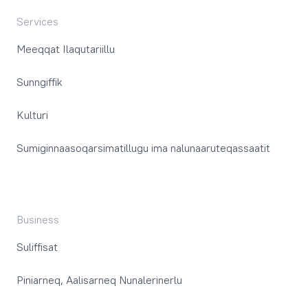
Services
Meeqqat Ilaqutariillu
Sunngiffik
Kulturi
Sumiginnaasoqarsimatillugu ima nalunaaruteqassaatit
Business
Suliffisat
Piniarneq, Aalisarneq Nunalerinerlu