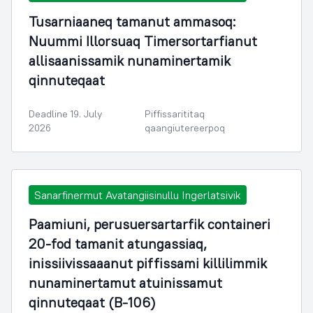
Tusarniaaneq tamanut ammasoq:
Nuummi Illorsuaq Timersortarfianut
allisaanissamik nunaminertamik
qinnuteqaat
Deadline 19. July
Piffissarititaq
2026
qaangiutereerpoq
Sanarfinermut Avatangiisinullu Ingerlatsivik
Paamiuni, perusuersartarfik containeri
20-fod tamanit atungassiaq,
inissiivissaaanut piffissami killilimmik
nunaminertamut atuinissamut
qinnuteqaat (B-106)