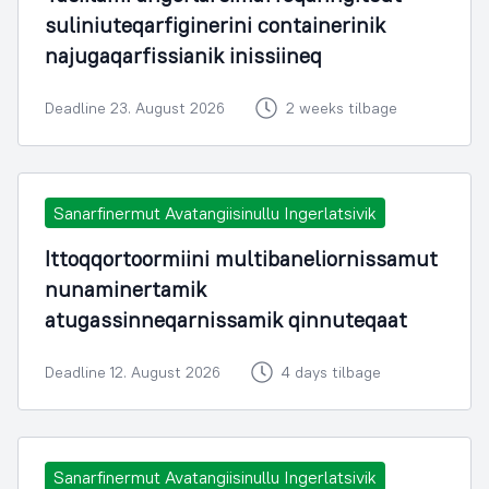
suliniuteqarfiginerini containerinik
najugaqarfissianik inissiineq
Deadline 23. August 2026
2 weeks tilbage
Sanarfinermut Avatangiisinullu Ingerlatsivik
Ittoqqortoormiini multibaneliornissamut
nunaminertamik
atugassinneqarnissamik qinnuteqaat
Deadline 12. August 2026
4 days tilbage
Sanarfinermut Avatangiisinullu Ingerlatsivik