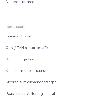
Neqeroortitsineq
Iserasuaatit
Immersuiffissat
GLN / EAN allatorsimaffik
Kommuneqarfiga
Kommunimut pilersaarut
Meeraq sumiginnarneqaraagat
Paasissutissat illersugaanerat