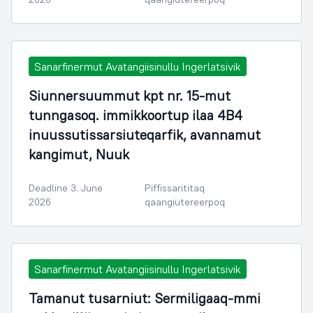
Sanarfinermut Avatangiisinullu Ingerlatsivik
Siunnersuummut kpt nr. 15-mut
tunngasoq. immikkoortup ilaa 4B4
inuussutissarsiuteqarfik, avannamut
kangimut, Nuuk
Deadline 3. June
Piffissarititaq
2026
qaangiutereerpoq
Sanarfinermut Avatangiisinullu Ingerlatsivik
Tamanut tusarniut: Sermiligaaq-mmi