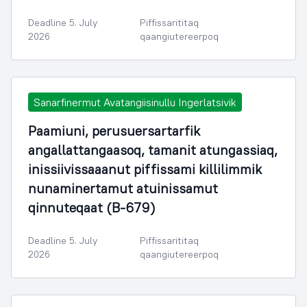
Deadline 5. July
Piffissarititaq
2026
qaangiutereerpoq
Sanarfinermut Avatangiisinullu Ingerlatsivik
Paamiuni, perusuersartarfik
angallattangaasoq, tamanit atungassiaq,
inissiivissaaanut piffissami killilimmik
nunaminertamut atuinissamut
qinnuteqaat (B-679)
Deadline 5. July
Piffissarititaq
2026
qaangiutereerpoq