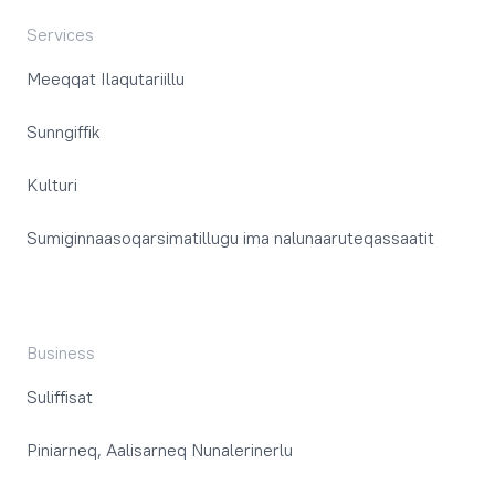
Services
Meeqqat Ilaqutariillu
Sunngiffik
Kulturi
Sumiginnaasoqarsimatillugu ima nalunaaruteqassaatit
Business
Suliffisat
Piniarneq, Aalisarneq Nunalerinerlu