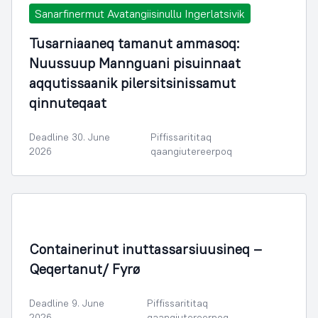
Sanarfinermut Avatangiisinullu Ingerlatsivik
Tusarniaaneq tamanut ammasoq:
Nuussuup Mannguani pisuinnaat
aqqutissaanik pilersitsinissamut
qinnuteqaat
Deadline 30. June
Piffissarititaq
2026
qaangiutereerpoq
Containerinut inuttassarsiuusineq –
Qeqertanut/ Fyrø
Deadline 9. June
Piffissarititaq
2026
qaangiutereerpoq