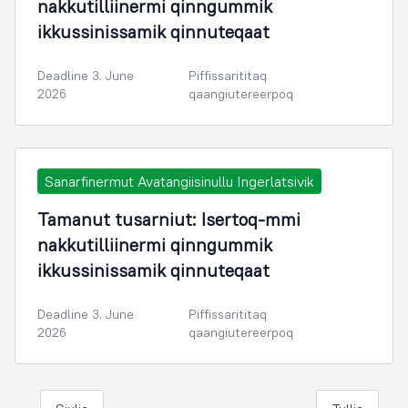
nakkutilliinermi qinngummik
ikkussinissamik qinnuteqaat
Deadline 3. June
Piffissarititaq
2026
qaangiutereerpoq
Sanarfinermut Avatangiisinullu Ingerlatsivik
Tamanut tusarniut: Isertoq-mmi
nakkutilliinermi qinngummik
ikkussinissamik qinnuteqaat
Deadline 3. June
Piffissarititaq
2026
qaangiutereerpoq