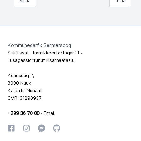
Siulia
Tullia
Footer
Kommuneqarfik Sermersooq
Suliffissat
·
Immikkoortortaqarfiit
·
Tusagassiortunut ilisarnaataalu
Kuussuaq 2,
3900 Nuuk
Kalaallit Nunaat
CVR: 31290937
+299 36 70 00
·
Email
Facebookki
Instagrammi
Instagrammi
GitHub