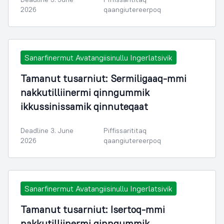
2026
qaangiutereerpoq
Sanarfinermut Avatangiisinullu Ingerlatsivik
Tamanut tusarniut: Sermiligaaq-mmi
nakkutilliinermi qinngummik
ikkussinissamik qinnuteqaat
Deadline 3. June
Piffissarititaq
2026
qaangiutereerpoq
Sanarfinermut Avatangiisinullu Ingerlatsivik
Tamanut tusarniut: Isertoq-mmi
nakkutilliinermi qinngummik