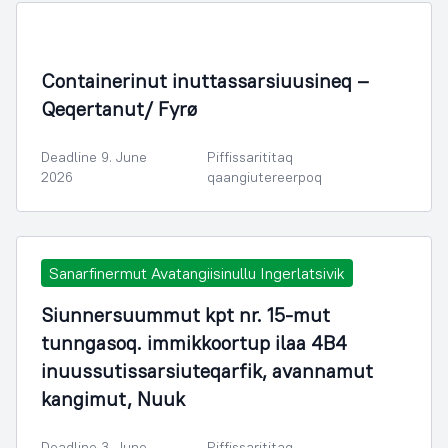
Containerinut inuttassarsiuusineq –
Qeqertanut/ Fyrø
Deadline 9. June
Piffissarititaq
2026
qaangiutereerpoq
Sanarfinermut Avatangiisinullu Ingerlatsivik
Siunnersuummut kpt nr. 15-mut
tunngasoq. immikkoortup ilaa 4B4
inuussutissarsiuteqarfik, avannamut
kangimut, Nuuk
Deadline 3. June
Piffissarititaq