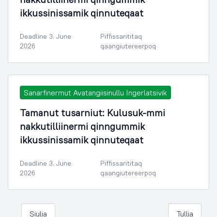
ikkussinissamik qinnuteqaat
Deadline 3. June
Piffissarititaq
2026
qaangiutereerpoq
Sanarfinermut Avatangiisinullu Ingerlatsivik
Tamanut tusarniut: Kulusuk-mmi
nakkutilliinermi qinngummik
ikkussinissamik qinnuteqaat
Deadline 3. June
Piffissarititaq
2026
qaangiutereerpoq
Siulia
Tullia