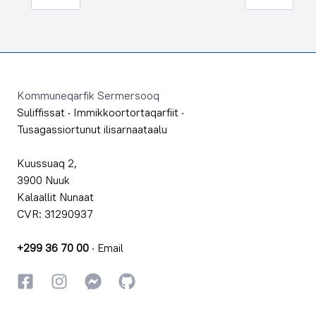
Footer
Kommuneqarfik Sermersooq
Suliffissat
·
Immikkoortortaqarfiit
·
Tusagassiortunut ilisarnaataalu
Kuussuaq 2,
3900 Nuuk
Kalaallit Nunaat
CVR: 31290937
+299 36 70 00
·
Email
Facebookki
Instagrammi
Instagrammi
GitHub