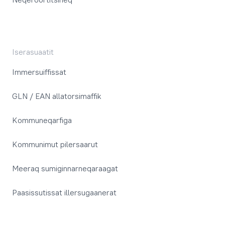
Iserasuaatit
Immersuiffissat
GLN / EAN allatorsimaffik
Kommuneqarfiga
Kommunimut pilersaarut
Meeraq sumiginnarneqaraagat
Paasissutissat illersugaanerat