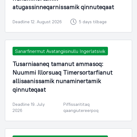
atugassinneqarnissamik qinnuteqaat
Deadline 12. August 2026
5 days tilbage
Sanarfinermut Avatangiisinullu Ingerlatsivik
Tusarniaaneq tamanut ammasoq:
Nuummi Illorsuaq Timersortarfianut
allisaanissamik nunaminertamik
qinnuteqaat
Deadline 19. July
Piffissarititaq
2026
qaangiutereerpoq