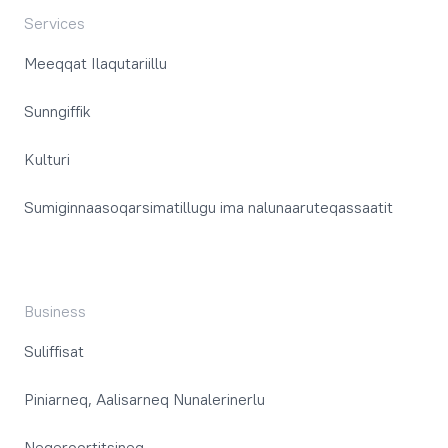
Services
Meeqqat Ilaqutariillu
Sunngiffik
Kulturi
Sumiginnaasoqarsimatillugu ima nalunaaruteqassaatit
Business
Suliffisat
Piniarneq, Aalisarneq Nunalerinerlu
Neqeroortitsineq