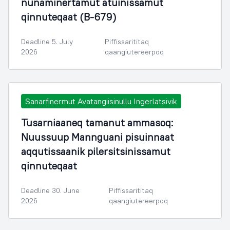
nunaminertamut atuinissamut
qinnuteqaat (B-679)
Deadline 5. July
Piffissarititaq
2026
qaangiutereerpoq
Sanarfinermut Avatangiisinullu Ingerlatsivik
Tusarniaaneq tamanut ammasoq:
Nuussuup Mannguani pisuinnaat
aqqutissaanik pilersitsinissamut
qinnuteqaat
Deadline 30. June
Piffissarititaq
2026
qaangiutereerpoq