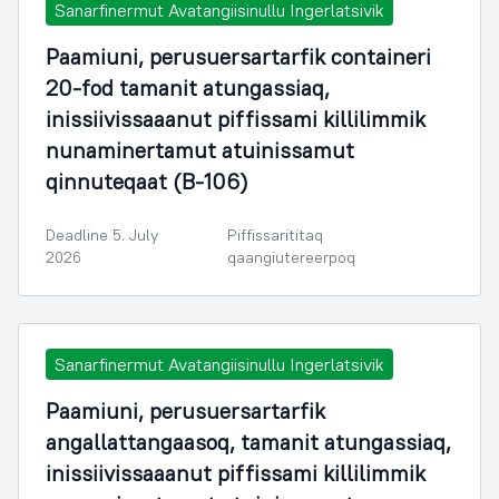
Sanarfinermut Avatangiisinullu Ingerlatsivik
Paamiuni, perusuersartarfik containeri
20-fod tamanit atungassiaq,
inissiivissaaanut piffissami killilimmik
nunaminertamut atuinissamut
qinnuteqaat (B-106)
Deadline 5. July
Piffissarititaq
2026
qaangiutereerpoq
Sanarfinermut Avatangiisinullu Ingerlatsivik
Paamiuni, perusuersartarfik
angallattangaasoq, tamanit atungassiaq,
inissiivissaaanut piffissami killilimmik