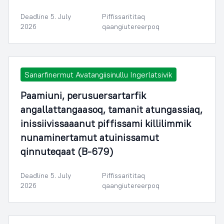
Deadline 5. July
Piffissarititaq
2026
qaangiutereerpoq
Sanarfinermut Avatangiisinullu Ingerlatsivik
Paamiuni, perusuersartarfik
angallattangaasoq, tamanit atungassiaq,
inissiivissaaanut piffissami killilimmik
nunaminertamut atuinissamut
qinnuteqaat (B-679)
Deadline 5. July
Piffissarititaq
2026
qaangiutereerpoq