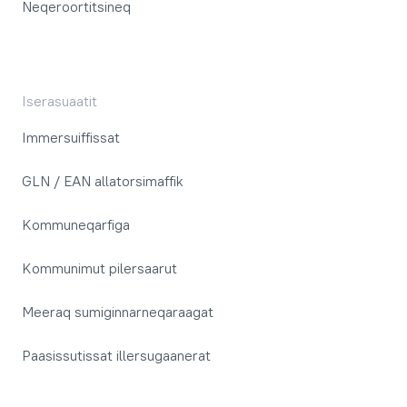
Neqeroortitsineq
Iserasuaatit
Immersuiffissat
GLN / EAN allatorsimaffik
Kommuneqarfiga
Kommunimut pilersaarut
Meeraq sumiginnarneqaraagat
Paasissutissat illersugaanerat