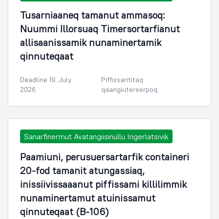
Tusarniaaneq tamanut ammasoq:
Nuummi Illorsuaq Timersortarfianut
allisaanissamik nunaminertamik
qinnuteqaat
Deadline 19. July
Piffissarititaq
2026
qaangiutereerpoq
Sanarfinermut Avatangiisinullu Ingerlatsivik
Paamiuni, perusuersartarfik containeri
20-fod tamanit atungassiaq,
inissiivissaaanut piffissami killilimmik
nunaminertamut atuinissamut
qinnuteqaat (B-106)