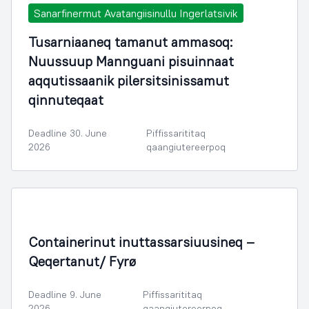
Sanarfinermut Avatangiisinullu Ingerlatsivik
Tusarniaaneq tamanut ammasoq:
Nuussuup Mannguani pisuinnaat
aqqutissaanik pilersitsinissamut
qinnuteqaat
Deadline 30. June
Piffissarititaq
2026
qaangiutereerpoq
Containerinut inuttassarsiuusineq –
Qeqertanut/ Fyrø
Deadline 9. June
Piffissarititaq
2026
qaangiutereerpoq