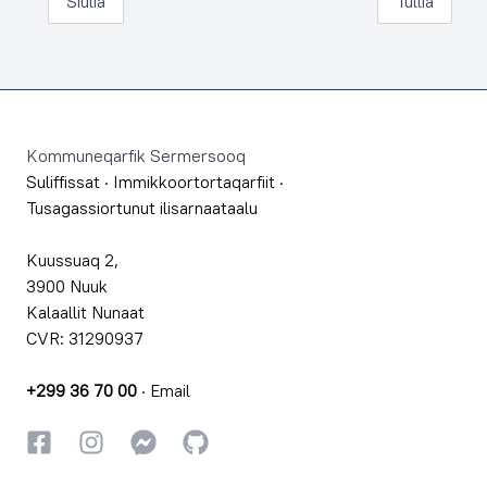
Siulia
Tullia
Footer
Kommuneqarfik Sermersooq
Suliffissat
·
Immikkoortortaqarfiit
·
Tusagassiortunut ilisarnaataalu
Kuussuaq 2,
3900 Nuuk
Kalaallit Nunaat
CVR: 31290937
+299 36 70 00
·
Email
Facebookki
Instagrammi
Instagrammi
GitHub