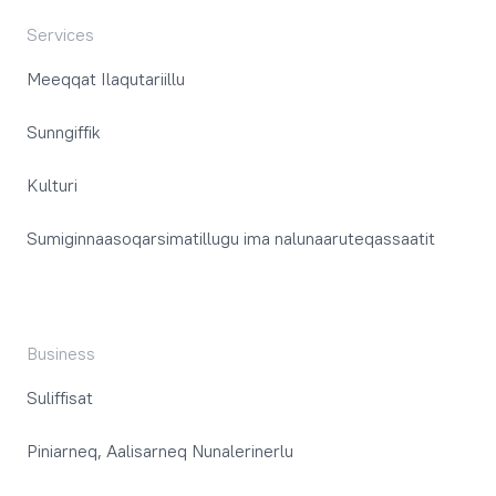
Services
Meeqqat Ilaqutariillu
Sunngiffik
Kulturi
Sumiginnaasoqarsimatillugu ima nalunaaruteqassaatit
Business
Suliffisat
Piniarneq, Aalisarneq Nunalerinerlu