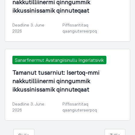
nakkutilliinermi qinngummik
ikkussinissamik qinnuteqaat
Deadline 3. June
Piffissarititaq
2026
qaangiutereerpoq
Sanarfinermut Avatangiisinullu Ingerlatsivik
Tamanut tusarniut: Isertoq-mmi
nakkutilliinermi qinngummik
ikkussinissamik qinnuteqaat
Deadline 3. June
Piffissarititaq
2026
qaangiutereerpoq