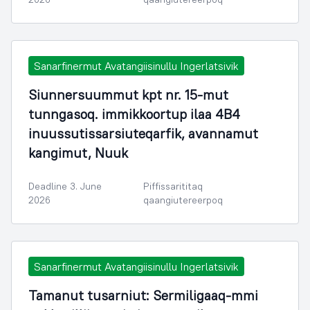
Sanarfinermut Avatangiisinullu Ingerlatsivik
Siunnersuummut kpt nr. 15-mut
tunngasoq. immikkoortup ilaa 4B4
inuussutissarsiuteqarfik, avannamut
kangimut, Nuuk
Deadline 3. June
Piffissarititaq
2026
qaangiutereerpoq
Sanarfinermut Avatangiisinullu Ingerlatsivik
Tamanut tusarniut: Sermiligaaq-mmi