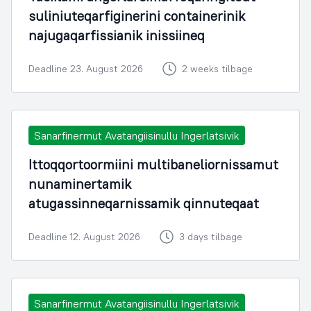
suliniuteqarfiginerini containerinik
najugaqarfissianik inissiineq
Deadline 23. August 2026
2 weeks tilbage
Sanarfinermut Avatangiisinullu Ingerlatsivik
Ittoqqortoormiini multibaneliornissamut
nunaminertamik
atugassinneqarnissamik qinnuteqaat
Deadline 12. August 2026
3 days tilbage
Sanarfinermut Avatangiisinullu Ingerlatsivik