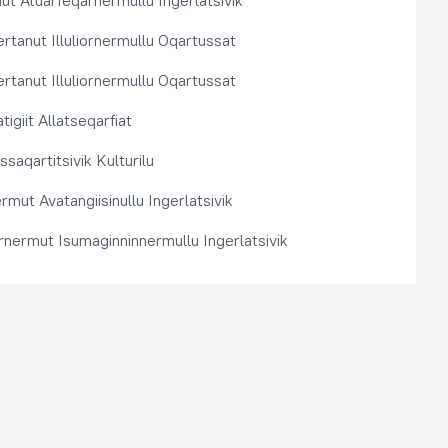
t Atuarfeqarnermullu Ingerlatsivik
rtanut Illuliornermullu Oqartussat
rtanut Illuliornermullu Oqartussat
tigiit Allatseqarfiat
saqartitsivik Kulturilu
rmut Avatangiisinullu Ingerlatsivik
arnermut Isumaginninnermullu Ingerlatsivik