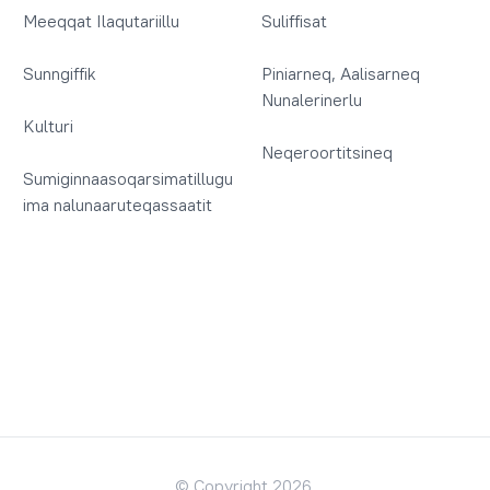
Meeqqat Ilaqutariillu
Suliffisat
Sunngiffik
Piniarneq, Aalisarneq
Nunalerinerlu
Kulturi
Neqeroortitsineq
Sumiginnaasoqarsimatillugu
ima nalunaaruteqassaatit
© Copyright 2026.