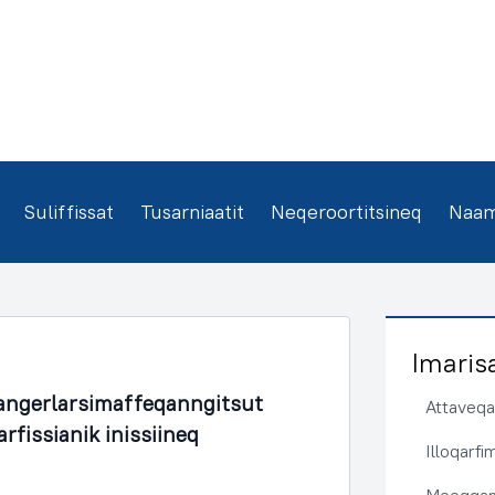
Suliffissat
Tusarniaatit
Neqeroortitsineq
Naamm
Imaris
angerlarsimaffeqanngitsut
Attaveqaa
rfissianik inissiineq
Illoqarf