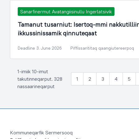
Sanarfinermut Avatangiisinullu Ingerlatsivik
Tamanut tusarniut: Isertoq-mmi nakkutilli
ikkussinissamik qinnuteqaat
Deadline 3. June 2026
Piffissarititaq qaangiutereerpoq
1-imiik 10-imut
takutinneqarput. 328
1
2
3
4
5
nassaarineqarput
Footer
Kommuneqarfik Sermersooq