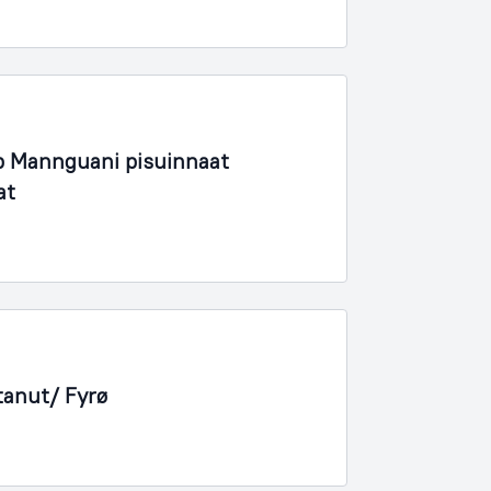
 Mannguani pisuinnaat
at
tanut/ Fyrø