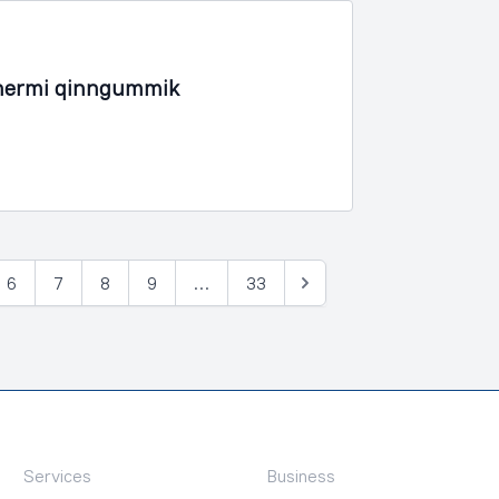
inermi qinngummik
6
7
8
9
…
33
Tullia
Services
Business