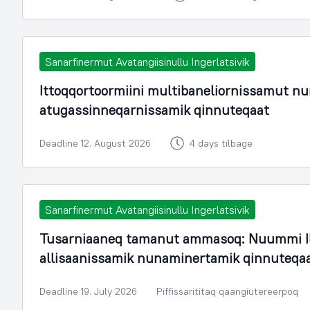
Sanarfinermut Avatangiisinullu Ingerlatsivik
Ittoqqortoormiini multibaneliornissamut n
atugassinneqarnissamik qinnuteqaat
Deadline 12. August 2026
4 days tilbage
Sanarfinermut Avatangiisinullu Ingerlatsivik
Tusarniaaneq tamanut ammasoq: Nuummi Il
allisaanissamik nunaminertamik qinnuteqa
Deadline 19. July 2026
Piffissarititaq qaangiutereerpoq