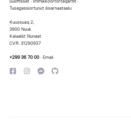
Suliffissat
·
Immikkoortortaqarfiit
·
Tusagassiortunut ilisarnaataalu
Kuussuaq 2,
3900 Nuuk
Kalaallit Nunaat
CVR: 31290937
+299 36 70 00
·
Email
Facebookki
Instagrammi
Instagrammi
GitHub