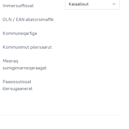
Oqaatsit / Sprog
Immersuiffissat
GLN / EAN allatorsimaffik
Kommuneqarfiga
Kommunimut pilersaarut
Meeraq
sumiginnarneqaraagat
Paasissutissat
illersugaanerat