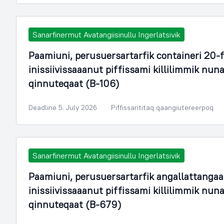
Sanarfinermut Avatangiisinullu Ingerlatsivik
Paamiuni, perusuersartarfik containeri 20-
inissiivissaaanut piffissami killilimmik n
qinnuteqaat (B-106)
Deadline 5. July 2026
Piffissarititaq qaangiutereerpoq
Sanarfinermut Avatangiisinullu Ingerlatsivik
Paamiuni, perusuersartarfik angallattangaa
inissiivissaaanut piffissami killilimmik n
qinnuteqaat (B-679)