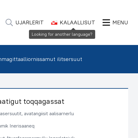
UJARLERIT
KALAALLISUT
MENU
Looking for another language?
agittaalliornissamut ilitsersuut
aatigut toqqagassat
sersuutit, avatangiisit aalisarnerlu
immik Inerisaaneq