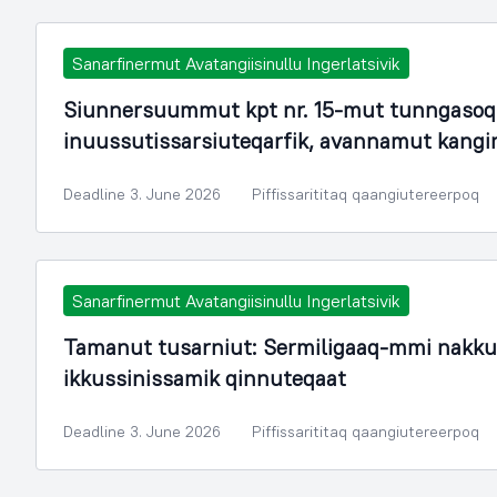
Sanarfinermut Avatangiisinullu Ingerlatsivik
Siunnersuummut kpt nr. 15-mut tunngasoq.
inuussutissarsiuteqarfik, avannamut kang
Deadline 3. June 2026
Piffissarititaq qaangiutereerpoq
Sanarfinermut Avatangiisinullu Ingerlatsivik
Tamanut tusarniut: Sermiligaaq-mmi nakku
ikkussinissamik qinnuteqaat
Deadline 3. June 2026
Piffissarititaq qaangiutereerpoq