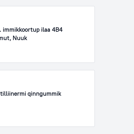
 immikkoortup ilaa 4B4
imut, Nuuk
tilliinermi qinngummik