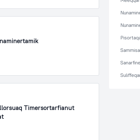
Meeqqanu
Nunamine
Nunamine
Pisortaqa
unaminertamik
Sammisas
Sanarfine
Suliffeq
lorsuaq Timersortarfianut
at