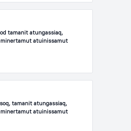
fod tamanit atungassiaq,
unaminertamut atuinissamut
soq, tamanit atungassiaq,
unaminertamut atuinissamut