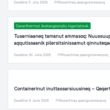
Deadline 5. July 2026
Piffissarititaq qaangiutereerpoq
Sanarfinermut Avatangiisinullu Ingerlatsivik
Tusarniaaneq tamanut ammasoq: Nuussuup
aqqutissaanik pilersitsinissamut qinnuteqa
Deadline 30. June 2026
Piffissarititaq qaangiutereerpoq
Containerinut inuttassarsiuusineq – Qeqer
Deadline 9. June 2026
Piffissarititaq qaangiutereerpoq