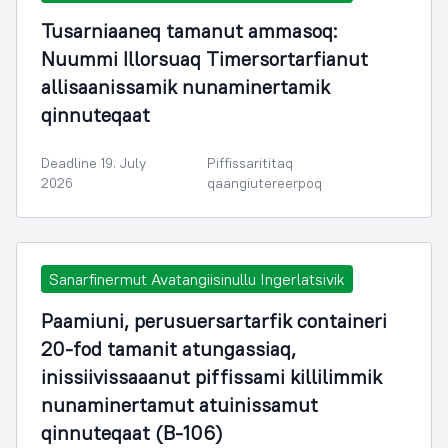
Tusarniaaneq tamanut ammasoq:
Nuummi Illorsuaq Timersortarfianut
allisaanissamik nunaminertamik
qinnuteqaat
Deadline 19. July
Piffissarititaq
2026
qaangiutereerpoq
Sanarfinermut Avatangiisinullu Ingerlatsivik
Paamiuni, perusuersartarfik containeri
20-fod tamanit atungassiaq,
inissiivissaaanut piffissami killilimmik
nunaminertamut atuinissamut
qinnuteqaat (B-106)