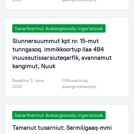
Sanarfinermut Avatangiisinullu Ingerlatsivik
Siunnersuummut kpt nr. 15-mut
tunngasoq. immikkoortup ilaa 4B4
inuussutissarsiuteqarfik, avannamut
kangimut, Nuuk
Deadline 3. June
Piffissarititaq
2026
qaangiutereerpoq
Sanarfinermut Avatangiisinullu Ingerlatsivik
Tamanut tusarniut: Sermiligaaq-mmi