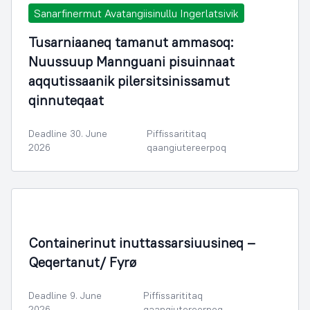
Sanarfinermut Avatangiisinullu Ingerlatsivik
Tusarniaaneq tamanut ammasoq:
Nuussuup Mannguani pisuinnaat
aqqutissaanik pilersitsinissamut
qinnuteqaat
Deadline 30. June
Piffissarititaq
2026
qaangiutereerpoq
Containerinut inuttassarsiuusineq –
Qeqertanut/ Fyrø
Deadline 9. June
Piffissarititaq
2026
qaangiutereerpoq