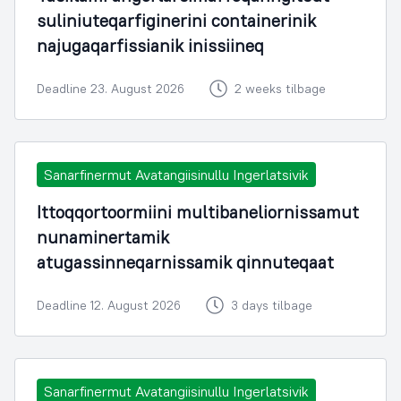
suliniuteqarfiginerini containerinik
najugaqarfissianik inissiineq
Deadline 23. August 2026
2 weeks tilbage
Sanarfinermut Avatangiisinullu Ingerlatsivik
Ittoqqortoormiini multibaneliornissamut
nunaminertamik
atugassinneqarnissamik qinnuteqaat
Deadline 12. August 2026
3 days tilbage
Sanarfinermut Avatangiisinullu Ingerlatsivik