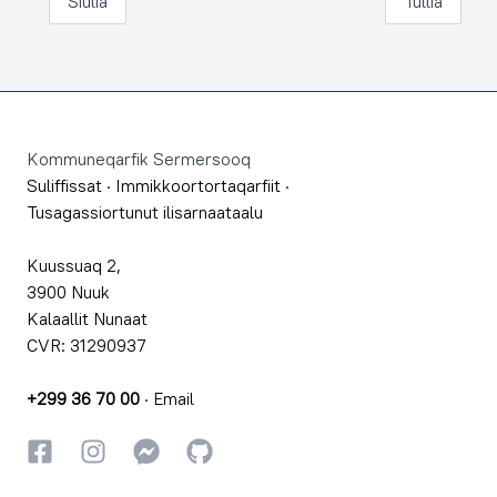
Siulia
Tullia
Footer
Kommuneqarfik Sermersooq
Suliffissat
·
Immikkoortortaqarfiit
·
Tusagassiortunut ilisarnaataalu
Kuussuaq 2,
3900 Nuuk
Kalaallit Nunaat
CVR: 31290937
+299 36 70 00
·
Email
Facebookki
Instagrammi
Instagrammi
GitHub