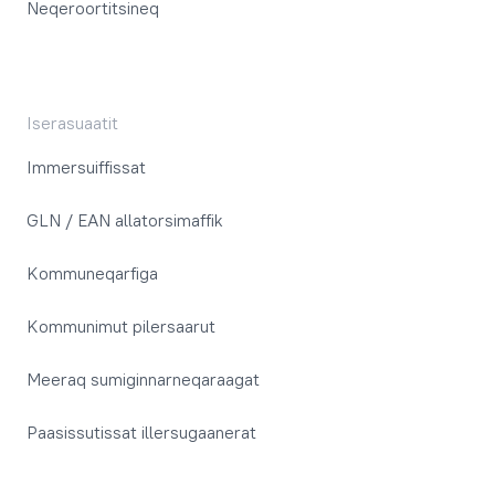
Neqeroortitsineq
Iserasuaatit
Immersuiffissat
GLN / EAN allatorsimaffik
Kommuneqarfiga
Kommunimut pilersaarut
Meeraq sumiginnarneqaraagat
Paasissutissat illersugaanerat