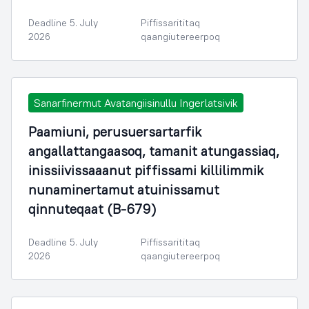
Deadline 5. July
Piffissarititaq
2026
qaangiutereerpoq
Sanarfinermut Avatangiisinullu Ingerlatsivik
Paamiuni, perusuersartarfik
angallattangaasoq, tamanit atungassiaq,
inissiivissaaanut piffissami killilimmik
nunaminertamut atuinissamut
qinnuteqaat (B-679)
Deadline 5. July
Piffissarititaq
2026
qaangiutereerpoq