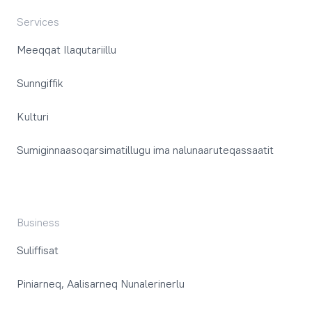
Services
Meeqqat Ilaqutariillu
Sunngiffik
Kulturi
Sumiginnaasoqarsimatillugu ima nalunaaruteqassaatit
Business
Suliffisat
Piniarneq, Aalisarneq Nunalerinerlu