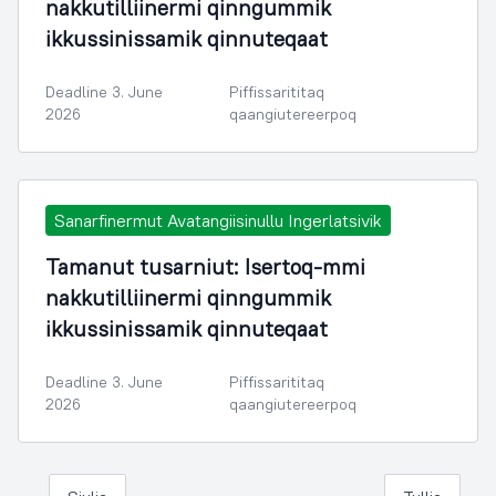
nakkutilliinermi qinngummik
ikkussinissamik qinnuteqaat
Deadline 3. June
Piffissarititaq
2026
qaangiutereerpoq
Sanarfinermut Avatangiisinullu Ingerlatsivik
Tamanut tusarniut: Isertoq-mmi
nakkutilliinermi qinngummik
ikkussinissamik qinnuteqaat
Deadline 3. June
Piffissarititaq
2026
qaangiutereerpoq