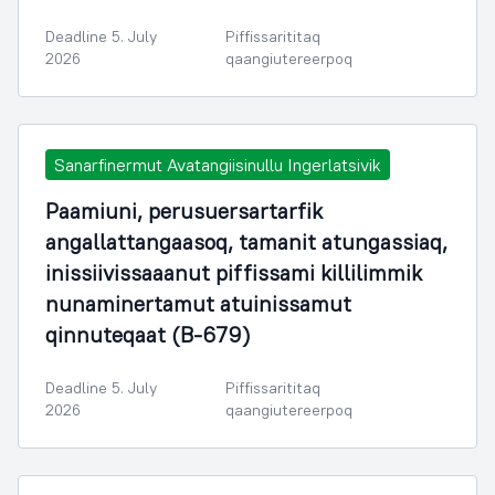
Deadline 5. July
Piffissarititaq
2026
qaangiutereerpoq
Sanarfinermut Avatangiisinullu Ingerlatsivik
Paamiuni, perusuersartarfik
angallattangaasoq, tamanit atungassiaq,
inissiivissaaanut piffissami killilimmik
nunaminertamut atuinissamut
qinnuteqaat (B-679)
Deadline 5. July
Piffissarititaq
2026
qaangiutereerpoq