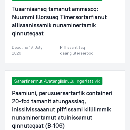
Tusarniaaneq tamanut ammasoq:
Nuummi Illorsuaq Timersortarfianut
allisaanissamik nunaminertamik
qinnuteqaat
Deadline 19. July
Piffissarititaq
2026
qaangiutereerpoq
Sanarfinermut Avatangiisinullu Ingerlatsivik
Paamiuni, perusuersartarfik containeri
20-fod tamanit atungassiaq,
inissiivissaaanut piffissami killilimmik
nunaminertamut atuinissamut
qinnuteqaat (B-106)