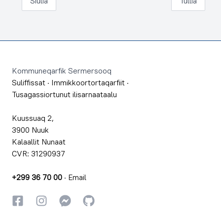
Siulia
Tullia
Footer
Kommuneqarfik Sermersooq
Suliffissat
·
Immikkoortortaqarfiit
·
Tusagassiortunut ilisarnaataalu
Kuussuaq 2,
3900 Nuuk
Kalaallit Nunaat
CVR: 31290937
+299 36 70 00
·
Email
Facebookki
Instagrammi
Instagrammi
GitHub