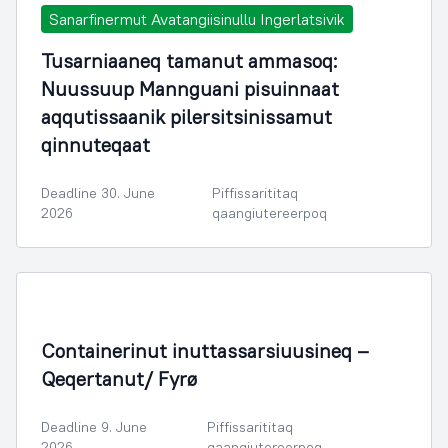
Sanarfinermut Avatangiisinullu Ingerlatsivik
Tusarniaaneq tamanut ammasoq:
Nuussuup Mannguani pisuinnaat
aqqutissaanik pilersitsinissamut
qinnuteqaat
Deadline 30. June
Piffissarititaq
2026
qaangiutereerpoq
Containerinut inuttassarsiuusineq –
Qeqertanut/ Fyrø
Deadline 9. June
Piffissarititaq
2026
qaangiutereerpoq