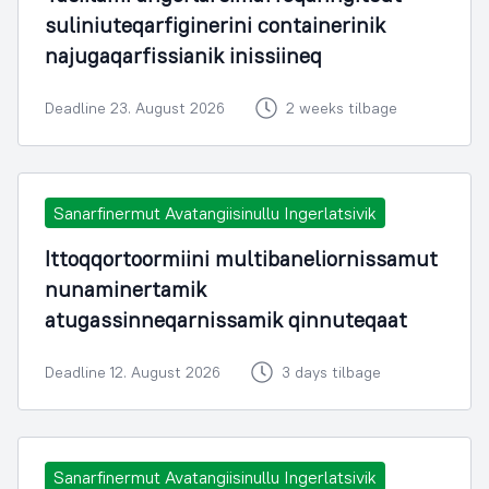
suliniuteqarfiginerini containerinik
najugaqarfissianik inissiineq
Deadline 23. August 2026
2 weeks tilbage
Sanarfinermut Avatangiisinullu Ingerlatsivik
Ittoqqortoormiini multibaneliornissamut
nunaminertamik
atugassinneqarnissamik qinnuteqaat
Deadline 12. August 2026
3 days tilbage
Sanarfinermut Avatangiisinullu Ingerlatsivik