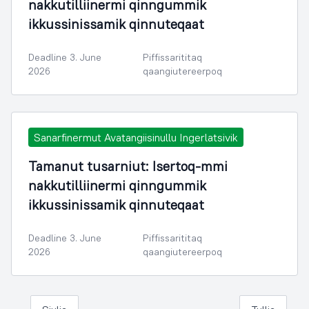
nakkutilliinermi qinngummik
ikkussinissamik qinnuteqaat
Deadline 3. June
Piffissarititaq
2026
qaangiutereerpoq
Sanarfinermut Avatangiisinullu Ingerlatsivik
Tamanut tusarniut: Isertoq-mmi
nakkutilliinermi qinngummik
ikkussinissamik qinnuteqaat
Deadline 3. June
Piffissarititaq
2026
qaangiutereerpoq