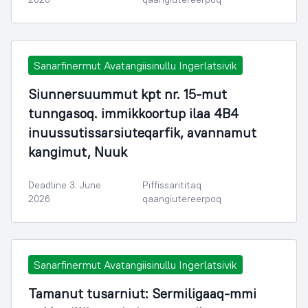
Sanarfinermut Avatangiisinullu Ingerlatsivik
Siunnersuummut kpt nr. 15-mut
tunngasoq. immikkoortup ilaa 4B4
inuussutissarsiuteqarfik, avannamut
kangimut, Nuuk
Deadline 3. June
Piffissarititaq
2026
qaangiutereerpoq
Sanarfinermut Avatangiisinullu Ingerlatsivik
Tamanut tusarniut: Sermiligaaq-mmi