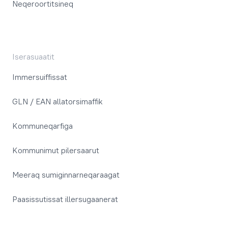
Neqeroortitsineq
Iserasuaatit
Immersuiffissat
GLN / EAN allatorsimaffik
Kommuneqarfiga
Kommunimut pilersaarut
Meeraq sumiginnarneqaraagat
Paasissutissat illersugaanerat