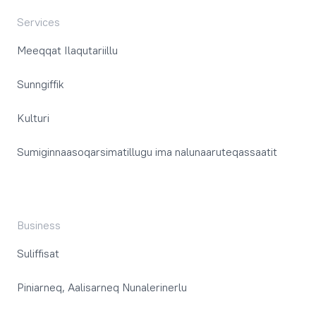
Services
Meeqqat Ilaqutariillu
Sunngiffik
Kulturi
Sumiginnaasoqarsimatillugu ima nalunaaruteqassaatit
Business
Suliffisat
Piniarneq, Aalisarneq Nunalerinerlu