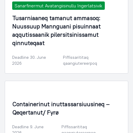
Sanarfinermut Avatangiisinullu Ingerlatsivik
Tusarniaaneq tamanut ammasoq:
Nuussuup Mannguani pisuinnaat
aqqutissaanik pilersitsinissamut
qinnuteqaat
Deadline 30. June
Piffissarititaq
2026
qaangiutereerpoq
Containerinut inuttassarsiuusineq –
Qeqertanut/ Fyrø
Deadline 9. June
Piffissarititaq
2026
qaangiutereerpoq