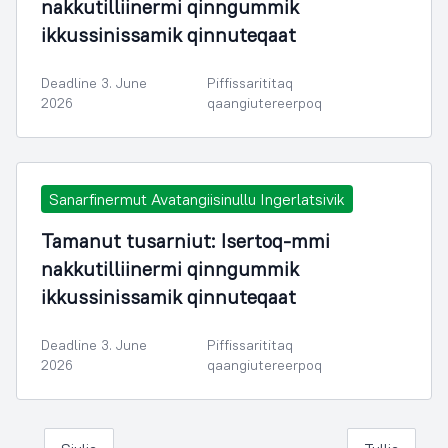
nakkutilliinermi qinngummik
ikkussinissamik qinnuteqaat
Deadline 3. June
Piffissarititaq
2026
qaangiutereerpoq
Sanarfinermut Avatangiisinullu Ingerlatsivik
Tamanut tusarniut: Isertoq-mmi
nakkutilliinermi qinngummik
ikkussinissamik qinnuteqaat
Deadline 3. June
Piffissarititaq
2026
qaangiutereerpoq