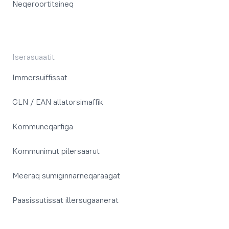
Neqeroortitsineq
Iserasuaatit
Immersuiffissat
GLN / EAN allatorsimaffik
Kommuneqarfiga
Kommunimut pilersaarut
Meeraq sumiginnarneqaraagat
Paasissutissat illersugaanerat