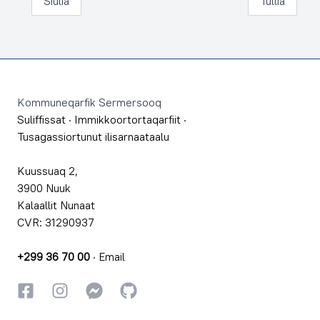
Siulia
Tullia
Footer
Kommuneqarfik Sermersooq
Suliffissat
·
Immikkoortortaqarfiit
·
Tusagassiortunut ilisarnaataalu
Kuussuaq 2,
3900 Nuuk
Kalaallit Nunaat
CVR: 31290937
+299 36 70 00
·
Email
Facebookki
Instagrammi
Instagrammi
GitHub