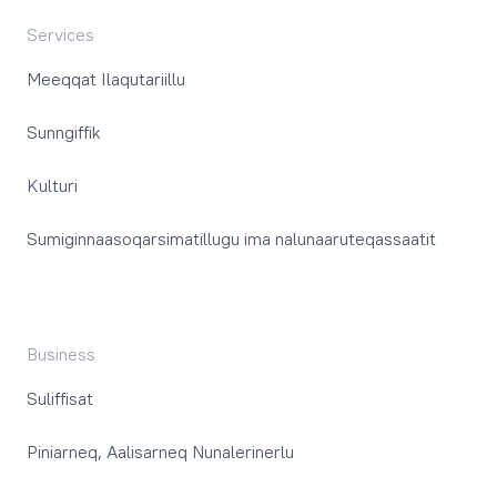
Services
Meeqqat Ilaqutariillu
Sunngiffik
Kulturi
Sumiginnaasoqarsimatillugu ima nalunaaruteqassaatit
Business
Suliffisat
Piniarneq, Aalisarneq Nunalerinerlu