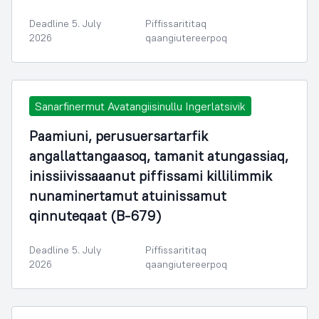
Deadline 5. July
Piffissarititaq
2026
qaangiutereerpoq
Sanarfinermut Avatangiisinullu Ingerlatsivik
Paamiuni, perusuersartarfik
angallattangaasoq, tamanit atungassiaq,
inissiivissaaanut piffissami killilimmik
nunaminertamut atuinissamut
qinnuteqaat (B-679)
Deadline 5. July
Piffissarititaq
2026
qaangiutereerpoq