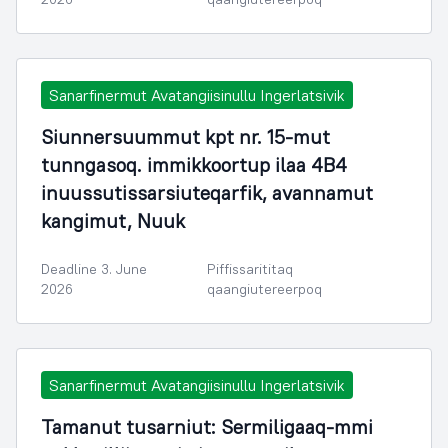
Sanarfinermut Avatangiisinullu Ingerlatsivik
Siunnersuummut kpt nr. 15-mut
tunngasoq. immikkoortup ilaa 4B4
inuussutissarsiuteqarfik, avannamut
kangimut, Nuuk
Deadline 3. June
Piffissarititaq
2026
qaangiutereerpoq
Sanarfinermut Avatangiisinullu Ingerlatsivik
Tamanut tusarniut: Sermiligaaq-mmi