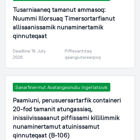
Tusarniaaneq tamanut ammasoq:
Nuummi Illorsuaq Timersortarfianut
allisaanissamik nunaminertamik
qinnuteqaat
Deadline 19. July
Piffissarititaq
2026
qaangiutereerpoq
Sanarfinermut Avatangiisinullu Ingerlatsivik
Paamiuni, perusuersartarfik containeri
20-fod tamanit atungassiaq,
inissiivissaaanut piffissami killilimmik
nunaminertamut atuinissamut
qinnuteqaat (B-106)