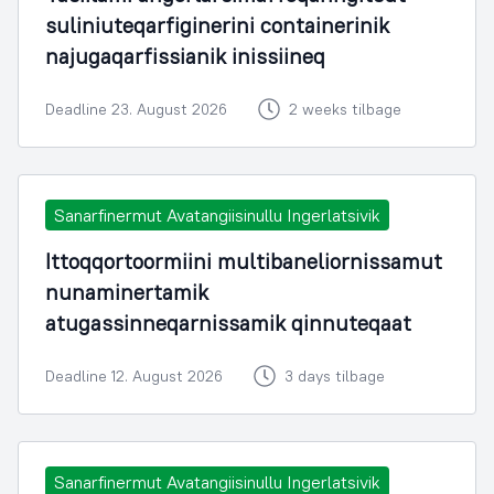
suliniuteqarfiginerini containerinik
najugaqarfissianik inissiineq
Deadline 23. August 2026
2 weeks tilbage
Sanarfinermut Avatangiisinullu Ingerlatsivik
Ittoqqortoormiini multibaneliornissamut
nunaminertamik
atugassinneqarnissamik qinnuteqaat
Deadline 12. August 2026
3 days tilbage
Sanarfinermut Avatangiisinullu Ingerlatsivik