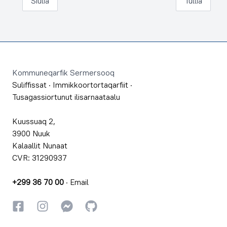
Siulia
Tullia
Footer
Kommuneqarfik Sermersooq
Suliffissat
·
Immikkoortortaqarfiit
·
Tusagassiortunut ilisarnaataalu
Kuussuaq 2,
3900 Nuuk
Kalaallit Nunaat
CVR: 31290937
+299 36 70 00
·
Email
Facebookki
Instagrammi
Instagrammi
GitHub