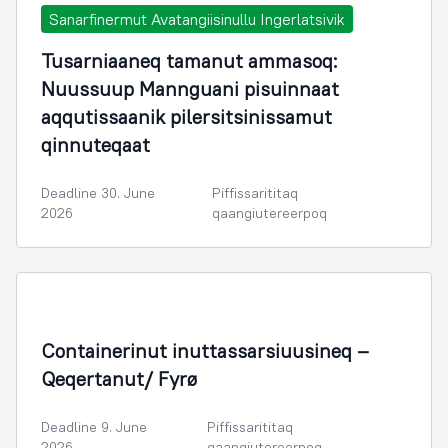
Sanarfinermut Avatangiisinullu Ingerlatsivik
Tusarniaaneq tamanut ammasoq:
Nuussuup Mannguani pisuinnaat
aqqutissaanik pilersitsinissamut
qinnuteqaat
Deadline 30. June
Piffissarititaq
2026
qaangiutereerpoq
Containerinut inuttassarsiuusineq –
Qeqertanut/ Fyrø
Deadline 9. June
Piffissarititaq
2026
qaangiutereerpoq