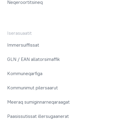
Neqeroortitsineq
Iserasuaatit
Immersuiffissat
GLN / EAN allatorsimaffik
Kommuneqarfiga
Kommunimut pilersaarut
Meeraq sumiginnarneqaraagat
Paasissutissat illersugaanerat