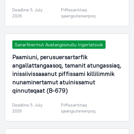
Deadline 5. July
Piffissarititaq
2026
qaangiutereerpoq
Sanarfinermut Avatangiisinullu Ingerlatsivik
Paamiuni, perusuersartarfik
angallattangaasoq, tamanit atungassiaq,
inissiivissaaanut piffissami killilimmik
nunaminertamut atuinissamut
qinnuteqaat (B-679)
Deadline 5. July
Piffissarititaq
2026
qaangiutereerpoq