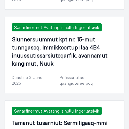
Sanarfinermut Avatangiisinullu Ingerlatsivik
Siunnersuummut kpt nr. 15-mut
tunngasoq. immikkoortup ilaa 4B4
inuussutissarsiuteqarfik, avannamut
kangimut, Nuuk
Deadline 3. June
Piffissarititaq
2026
qaangiutereerpoq
Sanarfinermut Avatangiisinullu Ingerlatsivik
Tamanut tusarniut: Sermiligaaq-mmi