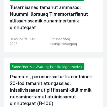
Tusarniaaneq tamanut ammasoq:
Nuummi Illorsuaq Timersortarfianut
allisaanissamik nunaminertamik
qinnuteqaat
Deadline 19. July
Piffissarititaq
2026
qaangiutereerpoq
Sanarfinermut Avatangiisinullu Ingerlatsivik
Paamiuni, perusuersartarfik containeri
20-fod tamanit atungassiaq,
inissiivissaaanut piffissami killilimmik
nunaminertamut atuinissamut
qinnuteqaat (B-106)