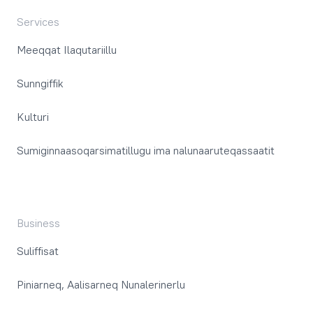
Services
Meeqqat Ilaqutariillu
Sunngiffik
Kulturi
Sumiginnaasoqarsimatillugu ima nalunaaruteqassaatit
Business
Suliffisat
Piniarneq, Aalisarneq Nunalerinerlu