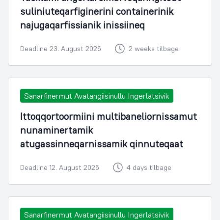
suliniuteqarfiginerini containerinik
najugaqarfissianik inissiineq
Deadline 23. August 2026
2 weeks tilbage
Sanarfinermut Avatangiisinullu Ingerlatsivik
Ittoqqortoormiini multibaneliornissamut
nunaminertamik
atugassinneqarnissamik qinnuteqaat
Deadline 12. August 2026
4 days tilbage
Sanarfinermut Avatangiisinullu Ingerlatsivik