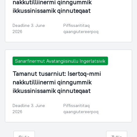
nakkutilliinermi qinngummik
ikkussinissamik qinnuteqaat
Deadline 3. June
Piffissarititaq
2026
qaangiutereerpoq
Sanarfinermut Avatangiisinullu Ingerlatsivik
Tamanut tusarniut: Isertoq-mmi
nakkutilliinermi qinngummik
ikkussinissamik qinnuteqaat
Deadline 3. June
Piffissarititaq
2026
qaangiutereerpoq