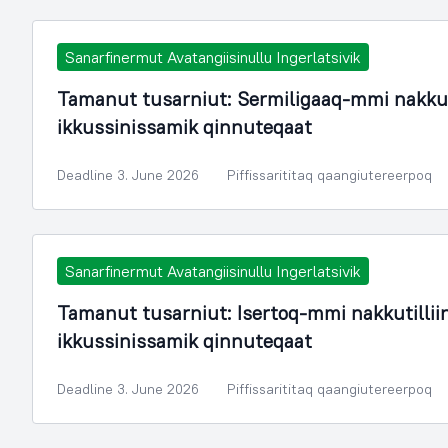
Sanarfinermut Avatangiisinullu Ingerlatsivik
Tamanut tusarniut: Sermiligaaq-mmi nakku
ikkussinissamik qinnuteqaat
Deadline 3. June 2026
Piffissarititaq qaangiutereerpoq
Sanarfinermut Avatangiisinullu Ingerlatsivik
Tamanut tusarniut: Isertoq-mmi nakkutilli
ikkussinissamik qinnuteqaat
Deadline 3. June 2026
Piffissarititaq qaangiutereerpoq