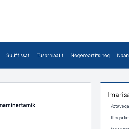
Suliffissat
Tusarniaatit
Neqeroortitsineq
Naamm
Imaris
unaminertamik
Attaveqaa
Illoqarf