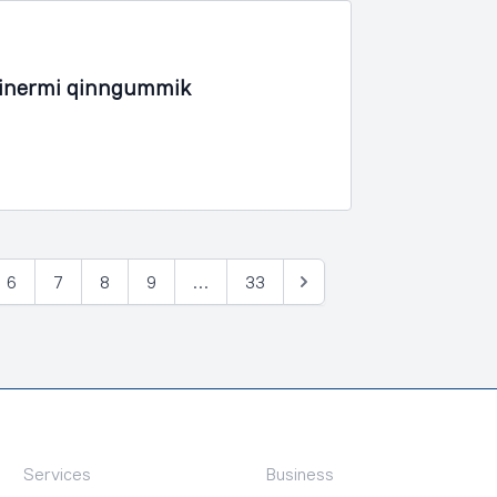
iinermi qinngummik
6
7
8
9
…
33
Tullia
Services
Business