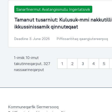
Sanarfinermut Avatangiisinullu Ingerlatsivik
Tamanut tusarniut: Kulusuk-mmi nakkutill
ikkussinissamik qinnuteqaat
Deadline 3. June 2026
Piffissarititaq qaangiutereerpoq
1-imiik 10-imut
takutinneqarput. 327
1
2
3
4
5
nassaarineqarput
Footer
Kommuneqarfik Sermersooq