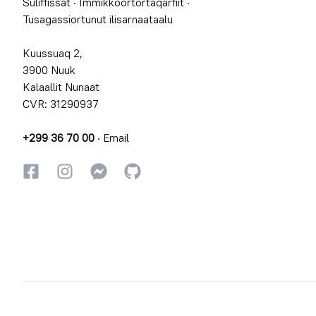
Suliffissat
·
Immikkoortortaqarfiit
·
Tusagassiortunut ilisarnaataalu
Kuussuaq 2,
3900 Nuuk
Kalaallit Nunaat
CVR: 31290937
+299 36 70 00
·
Email
Facebookki
Instagrammi
Instagrammi
GitHub