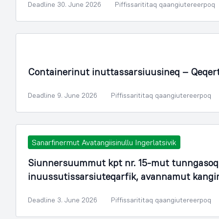
Deadline 30. June 2026
Piffissarititaq qaangiutereerpoq
Containerinut inuttassarsiuusineq – Qeqer
Deadline 9. June 2026
Piffissarititaq qaangiutereerpoq
Sanarfinermut Avatangiisinullu Ingerlatsivik
Siunnersuummut kpt nr. 15-mut tunngasoq.
inuussutissarsiuteqarfik, avannamut kang
Deadline 3. June 2026
Piffissarititaq qaangiutereerpoq