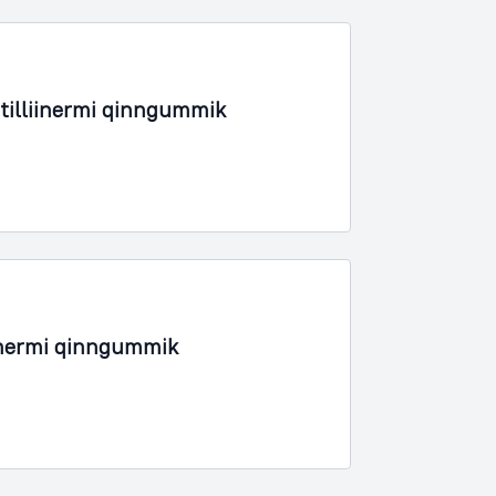
tilliinermi qinngummik
inermi qinngummik