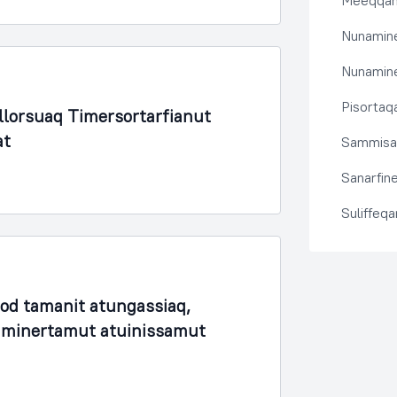
Meeqqanu
Nunamine
Nunamine
Pisortaqa
lorsuaq Timersortarfianut
at
Sammisas
Sanarfine
Suliffeq
fod tamanit atungassiaq,
unaminertamut atuinissamut