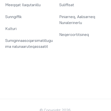
Meeqqat Ilaqutariillu
Suliffisat
Sunngiffik
Piniarneq, Aalisarneq
Nunalerinerlu
Kulturi
Neqeroortitsineq
Sumiginnaasoqarsimatillugu
ima nalunaaruteqassaatit
© Copyright 2026.