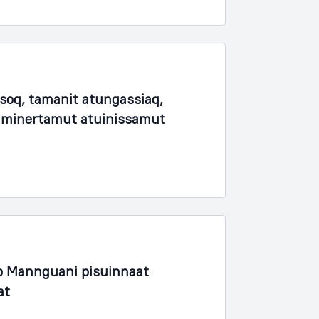
soq, tamanit atungassiaq,
unaminertamut atuinissamut
 Mannguani pisuinnaat
at