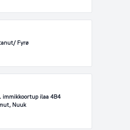
tanut/ Fyrø
 immikkoortup ilaa 4B4
imut, Nuuk