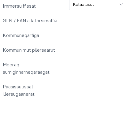
Oqaatsit / Sprog
Immersuiffissat
GLN / EAN allatorsimaffik
Kommuneqarfiga
Kommunimut pilersaarut
Meeraq
sumiginnarneqaraagat
Paasissutissat
illersugaanerat