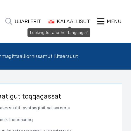
UJARLERIT
KALAALLISUT
MENU
Looking for another language?
agittaalliornissamut ilitsersuut
aatigut toqqagassat
sersuutit, avatangiisit aalisarnerlu
immik Inerisaaneq