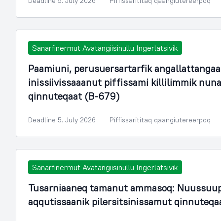
Deadline 5. July 2026
Piffissarititaq qaangiutereerpoq
Sanarfinermut Avatangiisinullu Ingerlatsivik
Paamiuni, perusuersartarfik angallattangaa
inissiivissaaanut piffissami killilimmik n
qinnuteqaat (B-679)
Deadline 5. July 2026
Piffissarititaq qaangiutereerpoq
Sanarfinermut Avatangiisinullu Ingerlatsivik
Tusarniaaneq tamanut ammasoq: Nuussuup
aqqutissaanik pilersitsinissamut qinnuteqa