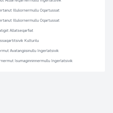
t Atuarfeqarnermullu Ingerlatsivik
rtanut Illuliornermullu Oqartussat
rtanut Illuliornermullu Oqartussat
tigiit Allatseqarfiat
saqartitsivik Kulturilu
rmut Avatangiisinullu Ingerlatsivik
arnermut Isumaginninnermullu Ingerlatsivik