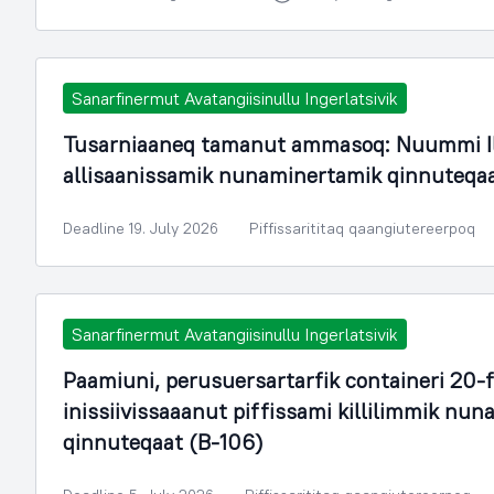
Sanarfinermut Avatangiisinullu Ingerlatsivik
Tusarniaaneq tamanut ammasoq: Nuummi Il
allisaanissamik nunaminertamik qinnuteqa
Deadline 19. July 2026
Piffissarititaq qaangiutereerpoq
Sanarfinermut Avatangiisinullu Ingerlatsivik
Paamiuni, perusuersartarfik containeri 20-
inissiivissaaanut piffissami killilimmik n
qinnuteqaat (B-106)