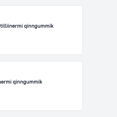
tilliinermi qinngummik
inermi qinngummik