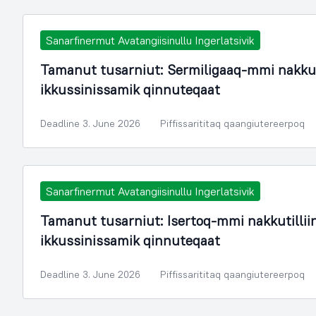
Sanarfinermut Avatangiisinullu Ingerlatsivik
Tamanut tusarniut: Sermiligaaq-mmi nakku
ikkussinissamik qinnuteqaat
Deadline 3. June 2026
Piffissarititaq qaangiutereerpoq
Sanarfinermut Avatangiisinullu Ingerlatsivik
Tamanut tusarniut: Isertoq-mmi nakkutilli
ikkussinissamik qinnuteqaat
Deadline 3. June 2026
Piffissarititaq qaangiutereerpoq