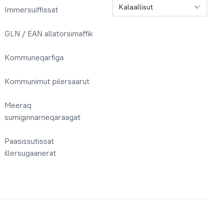
Oqaatsit / Sprog
Immersuiffissat
GLN / EAN allatorsimaffik
Kommuneqarfiga
Kommunimut pilersaarut
Meeraq
sumiginnarneqaraagat
Paasissutissat
illersugaanerat