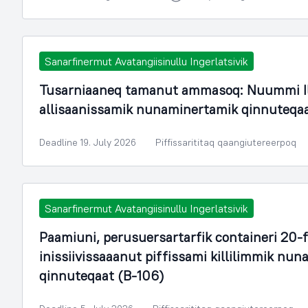
Sanarfinermut Avatangiisinullu Ingerlatsivik
Tusarniaaneq tamanut ammasoq: Nuummi Il
allisaanissamik nunaminertamik qinnuteqa
Deadline 19. July 2026
Piffissarititaq qaangiutereerpoq
Sanarfinermut Avatangiisinullu Ingerlatsivik
Paamiuni, perusuersartarfik containeri 20-
inissiivissaaanut piffissami killilimmik n
qinnuteqaat (B-106)