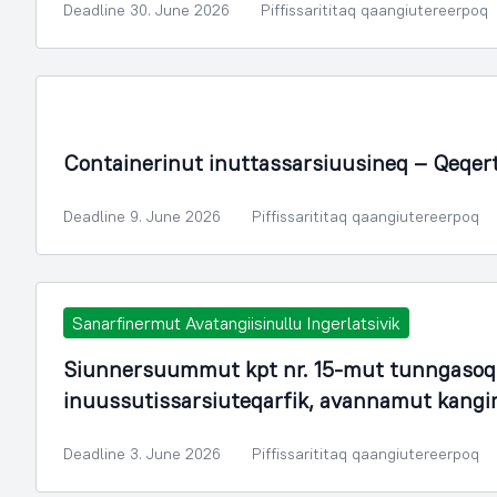
Deadline 30. June 2026
Piffissarititaq qaangiutereerpoq
Containerinut inuttassarsiuusineq – Qeqer
Deadline 9. June 2026
Piffissarititaq qaangiutereerpoq
Sanarfinermut Avatangiisinullu Ingerlatsivik
Siunnersuummut kpt nr. 15-mut tunngasoq.
inuussutissarsiuteqarfik, avannamut kang
Deadline 3. June 2026
Piffissarititaq qaangiutereerpoq