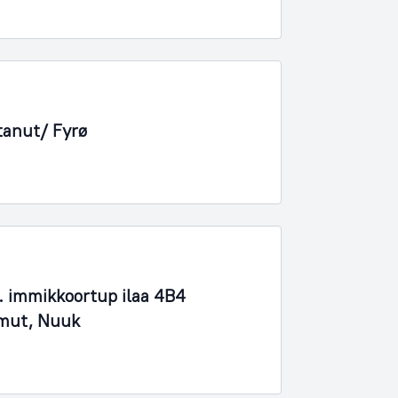
tanut/ Fyrø
 immikkoortup ilaa 4B4
imut, Nuuk