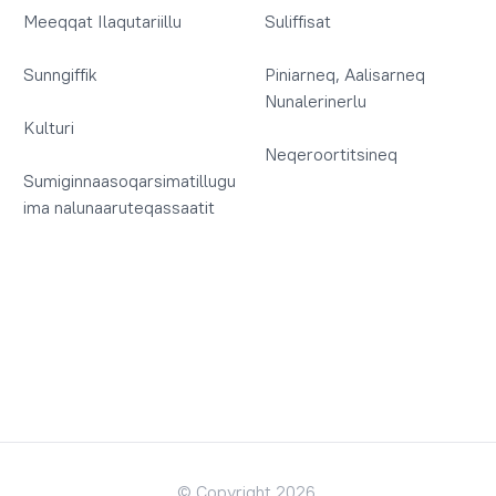
Meeqqat Ilaqutariillu
Suliffisat
Sunngiffik
Piniarneq, Aalisarneq
Nunalerinerlu
Kulturi
Neqeroortitsineq
Sumiginnaasoqarsimatillugu
ima nalunaaruteqassaatit
© Copyright 2026.