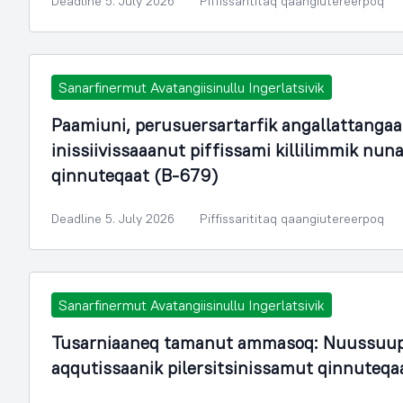
Deadline 5. July 2026
Piffissarititaq qaangiutereerpoq
Sanarfinermut Avatangiisinullu Ingerlatsivik
Paamiuni, perusuersartarfik angallattangaa
inissiivissaaanut piffissami killilimmik n
qinnuteqaat (B-679)
Deadline 5. July 2026
Piffissarititaq qaangiutereerpoq
Sanarfinermut Avatangiisinullu Ingerlatsivik
Tusarniaaneq tamanut ammasoq: Nuussuup
aqqutissaanik pilersitsinissamut qinnuteqa