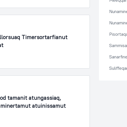
Meeqqanu
Nunamine
Nunamine
Pisortaqa
lorsuaq Timersortarfianut
at
Sammisas
Sanarfine
Suliffeq
fod tamanit atungassiaq,
unaminertamut atuinissamut