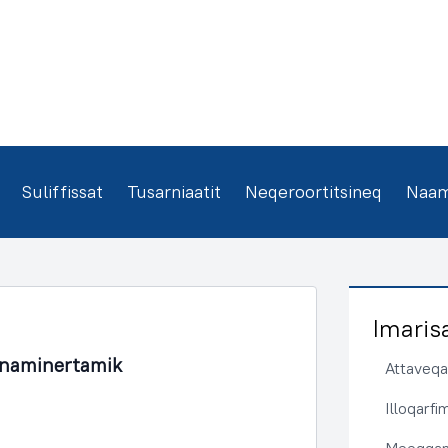
Suliffissat
Tusarniaatit
Neqeroortitsineq
Naamm
Imaris
unaminertamik
Attaveqaa
Illoqarf