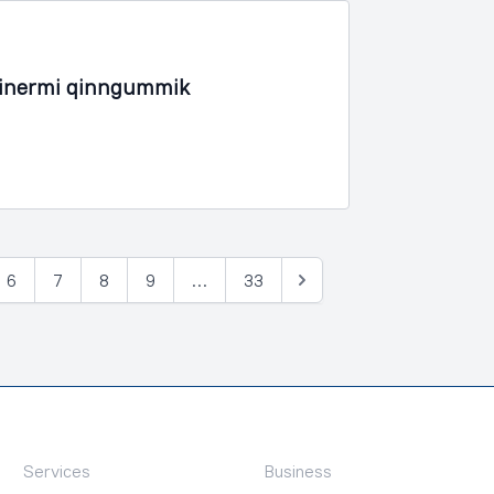
iinermi qinngummik
6
7
8
9
…
33
Tullia
Services
Business