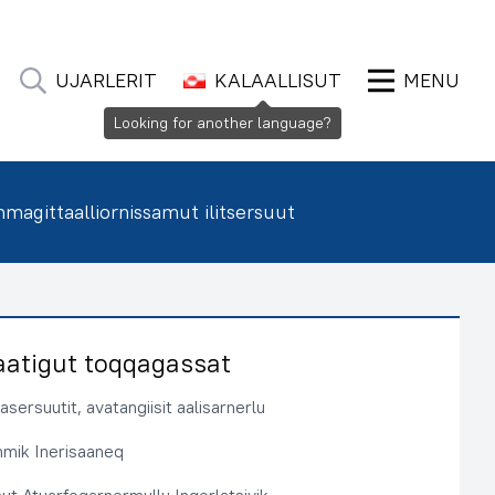
UJARLERIT
KALAALLISUT
MENU
Looking for another language?
agittaalliornissamut ilitsersuut
aatigut toqqagassat
sersuutit, avatangiisit aalisarnerlu
immik Inerisaaneq