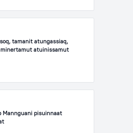
soq, tamanit atungassiaq,
unaminertamut atuinissamut
 Mannguani pisuinnaat
at