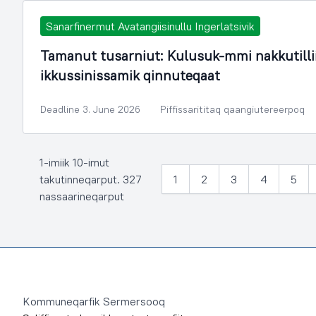
Sanarfinermut Avatangiisinullu Ingerlatsivik
Tamanut tusarniut: Kulusuk-mmi nakkutill
ikkussinissamik qinnuteqaat
Deadline 3. June 2026
Piffissarititaq qaangiutereerpoq
1-imiik 10-imut
takutinneqarput. 327
1
2
3
4
5
nassaarineqarput
Footer
Kommuneqarfik Sermersooq