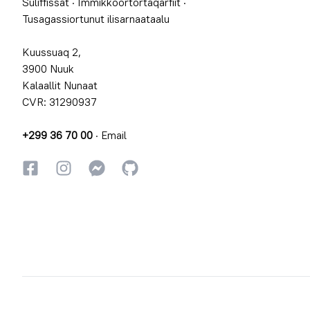
Suliffissat
·
Immikkoortortaqarfiit
·
Tusagassiortunut ilisarnaataalu
Kuussuaq 2,
3900 Nuuk
Kalaallit Nunaat
CVR: 31290937
+299 36 70 00
·
Email
Facebookki
Instagrammi
Instagrammi
GitHub