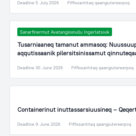
Deadline 5. July 2026
Piffissarititaq qaangiutereerpoq
Sanarfinermut Avatangiisinullu Ingerlatsivik
Tusarniaaneq tamanut ammasoq: Nuussuup
aqqutissaanik pilersitsinissamut qinnuteqa
Deadline 30. June 2026
Piffissarititaq qaangiutereerpoq
Containerinut inuttassarsiuusineq – Qeqer
Deadline 9. June 2026
Piffissarititaq qaangiutereerpoq