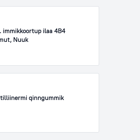
 immikkoortup ilaa 4B4
imut, Nuuk
tilliinermi qinngummik