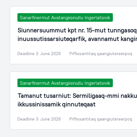
Sanarfinermut Avatangiisinullu Ingerlatsivik
Siunnersuummut kpt nr. 15-mut tunngasoq.
inuussutissarsiuteqarfik, avannamut kang
Deadline 3. June 2026
Piffissarititaq qaangiutereerpoq
Sanarfinermut Avatangiisinullu Ingerlatsivik
Tamanut tusarniut: Sermiligaaq-mmi nakku
ikkussinissamik qinnuteqaat
Deadline 3. June 2026
Piffissarititaq qaangiutereerpoq