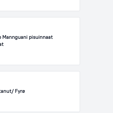
 Mannguani pisuinnaat
at
tanut/ Fyrø