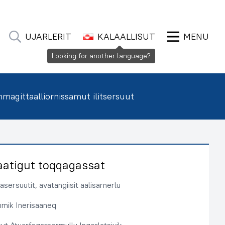
UJARLERIT
KALAALLISUT
MENU
Looking for another language?
agittaalliornissamut ilitsersuut
aatigut toqqagassat
sersuutit, avatangiisit aalisarnerlu
immik Inerisaaneq