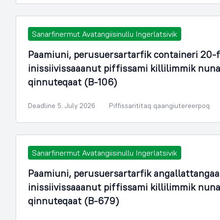
Sanarfinermut Avatangiisinullu Ingerlatsivik
Paamiuni, perusuersartarfik containeri 20-
inissiivissaaanut piffissami killilimmik n
qinnuteqaat (B-106)
Deadline 5. July 2026
Piffissarititaq qaangiutereerpoq
Sanarfinermut Avatangiisinullu Ingerlatsivik
Paamiuni, perusuersartarfik angallattangaa
inissiivissaaanut piffissami killilimmik n
qinnuteqaat (B-679)