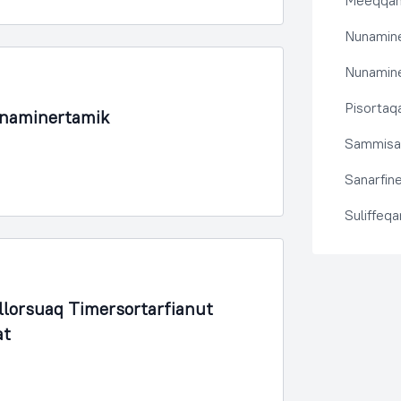
Meeqqanu
Nunamine
Nunamine
Pisortaqa
unaminertamik
Sammisas
Sanarfine
Suliffeq
lorsuaq Timersortarfianut
at