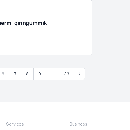
inermi qinngummik
6
7
8
9
…
33
Tullia
Services
Business