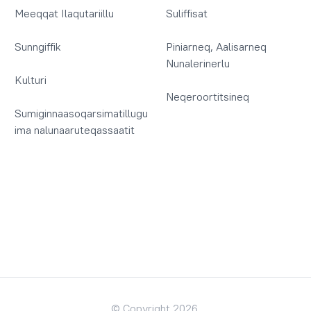
Meeqqat Ilaqutariillu
Suliffisat
Sunngiffik
Piniarneq, Aalisarneq
Nunalerinerlu
Kulturi
Neqeroortitsineq
Sumiginnaasoqarsimatillugu
ima nalunaaruteqassaatit
© Copyright 2026.