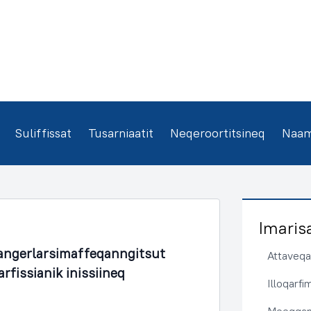
Suliffissat
Tusarniaatit
Neqeroortitsineq
Naamm
Imaris
angerlarsimaffeqanngitsut
Attaveqaa
rfissianik inissiineq
Illoqarf