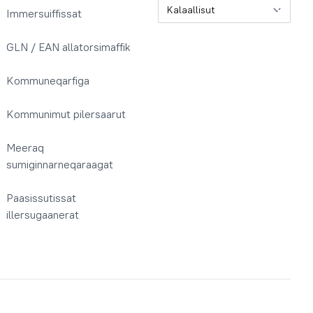
Oqaatsit / Sprog
Immersuiffissat
GLN / EAN allatorsimaffik
Kommuneqarfiga
Kommunimut pilersaarut
Meeraq
sumiginnarneqaraagat
Paasissutissat
illersugaanerat