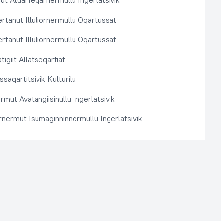
t Atuarfeqarnermullu Ingerlatsivik
rtanut Illuliornermullu Oqartussat
rtanut Illuliornermullu Oqartussat
tigiit Allatseqarfiat
saqartitsivik Kulturilu
rmut Avatangiisinullu Ingerlatsivik
arnermut Isumaginninnermullu Ingerlatsivik