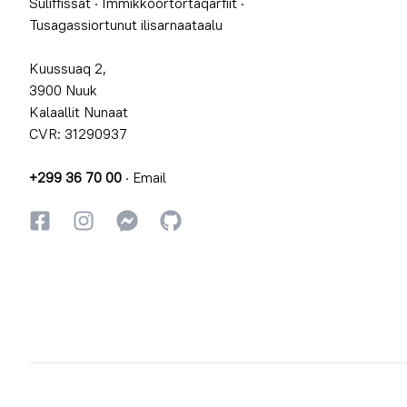
Suliffissat
·
Immikkoortortaqarfiit
·
Tusagassiortunut ilisarnaataalu
Kuussuaq 2,
3900 Nuuk
Kalaallit Nunaat
CVR: 31290937
+299 36 70 00
·
Email
Facebookki
Instagrammi
Instagrammi
GitHub