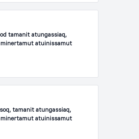
fod tamanit atungassiaq,
unaminertamut atuinissamut
soq, tamanit atungassiaq,
unaminertamut atuinissamut