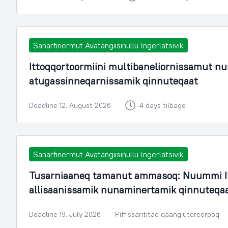
Sanarfinermut Avatangiisinullu Ingerlatsivik
Ittoqqortoormiini multibaneliornissamut n
atugassinneqarnissamik qinnuteqaat
Deadline 12. August 2026
4 days tilbage
Sanarfinermut Avatangiisinullu Ingerlatsivik
Tusarniaaneq tamanut ammasoq: Nuummi Il
allisaanissamik nunaminertamik qinnuteqa
Deadline 19. July 2026
Piffissarititaq qaangiutereerpoq