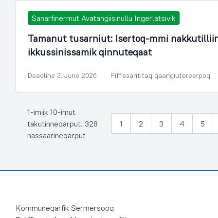
Sanarfinermut Avatangiisinullu Ingerlatsivik
Tamanut tusarniut: Isertoq-mmi nakkutilli
ikkussinissamik qinnuteqaat
Deadline 3. June 2026
Piffissarititaq qaangiutereerpoq
1-imiik 10-imut
takutinneqarput. 328
1
2
3
4
5
nassaarineqarput
Footer
Kommuneqarfik Sermersooq