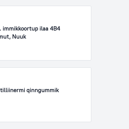
 immikkoortup ilaa 4B4
imut, Nuuk
tilliinermi qinngummik