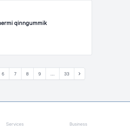
inermi qinngummik
6
7
8
9
…
33
Tullia
Services
Business