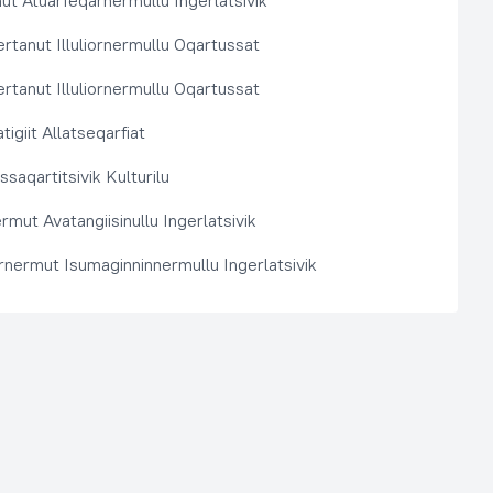
t Atuarfeqarnermullu Ingerlatsivik
rtanut Illuliornermullu Oqartussat
rtanut Illuliornermullu Oqartussat
tigiit Allatseqarfiat
saqartitsivik Kulturilu
rmut Avatangiisinullu Ingerlatsivik
arnermut Isumaginninnermullu Ingerlatsivik