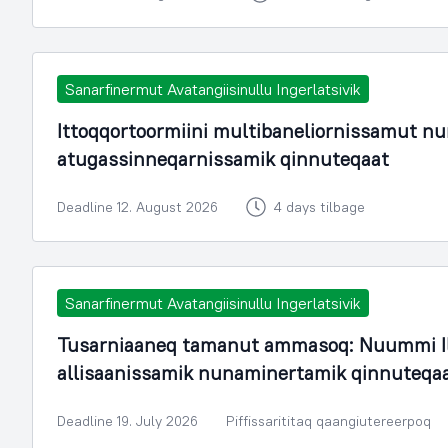
Sanarfinermut Avatangiisinullu Ingerlatsivik
Ittoqqortoormiini multibaneliornissamut n
atugassinneqarnissamik qinnuteqaat
Deadline 12. August 2026
4 days tilbage
Sanarfinermut Avatangiisinullu Ingerlatsivik
Tusarniaaneq tamanut ammasoq: Nuummi Il
allisaanissamik nunaminertamik qinnuteqa
Deadline 19. July 2026
Piffissarititaq qaangiutereerpoq