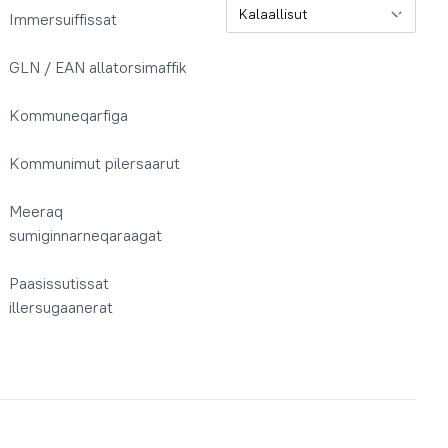
Oqaatsit / Sprog
Immersuiffissat
GLN / EAN allatorsimaffik
Kommuneqarfiga
Kommunimut pilersaarut
Meeraq
sumiginnarneqaraagat
Paasissutissat
illersugaanerat