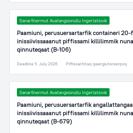
Sanarfinermut Avatangiisinullu Ingerlatsivik
Paamiuni, perusuersartarfik containeri 20-
inissiivissaaanut piffissami killilimmik n
qinnuteqaat (B-106)
Deadline 5. July 2026
Piffissarititaq qaangiutereerpoq
Sanarfinermut Avatangiisinullu Ingerlatsivik
Paamiuni, perusuersartarfik angallattangaa
inissiivissaaanut piffissami killilimmik n
qinnuteqaat (B-679)