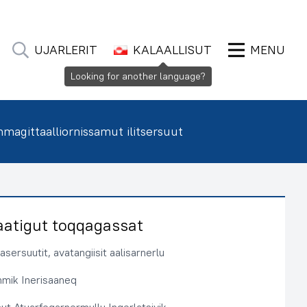
UJARLERIT
KALAALLISUT
MENU
Looking for another language?
agittaalliornissamut ilitsersuut
aatigut toqqagassat
sersuutit, avatangiisit aalisarnerlu
immik Inerisaaneq