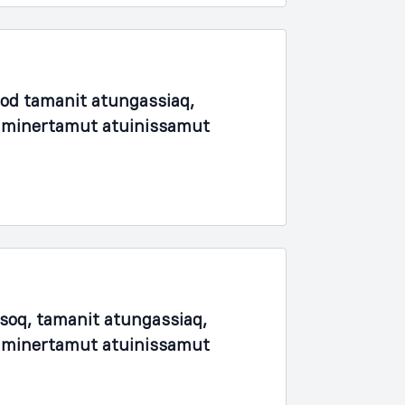
fod tamanit atungassiaq,
unaminertamut atuinissamut
soq, tamanit atungassiaq,
unaminertamut atuinissamut