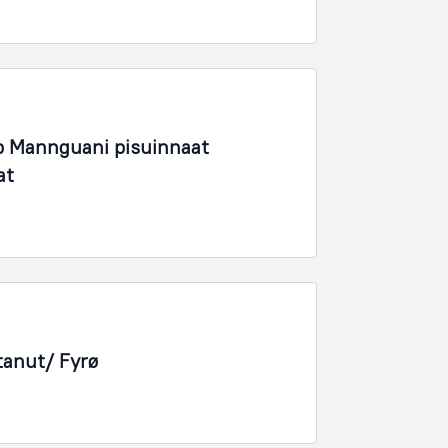
 Mannguani pisuinnaat
at
tanut/ Fyrø