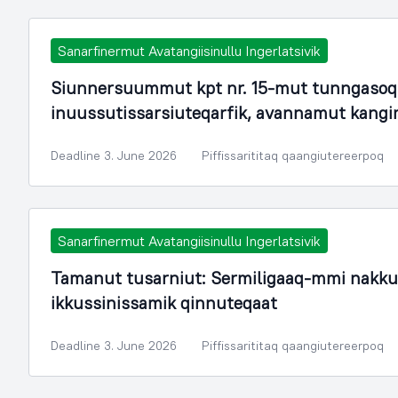
Sanarfinermut Avatangiisinullu Ingerlatsivik
Siunnersuummut kpt nr. 15-mut tunngasoq.
inuussutissarsiuteqarfik, avannamut kang
Deadline 3. June 2026
Piffissarititaq qaangiutereerpoq
Sanarfinermut Avatangiisinullu Ingerlatsivik
Tamanut tusarniut: Sermiligaaq-mmi nakku
ikkussinissamik qinnuteqaat
Deadline 3. June 2026
Piffissarititaq qaangiutereerpoq