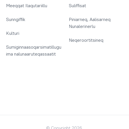
Meeqqat Ilaqutariillu
Suliffisat
Sunngiffik
Piniarneq, Aalisarneq
Nunalerinerlu
Kulturi
Neqeroortitsineq
Sumiginnaasoqarsimatillugu
ima nalunaaruteqassaatit
© Copyright 2026.