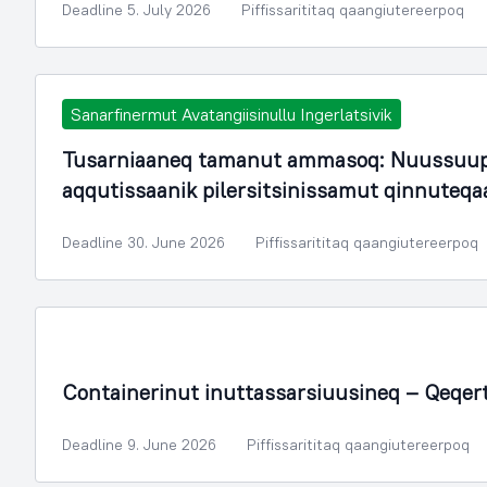
Deadline 5. July 2026
Piffissarititaq qaangiutereerpoq
Sanarfinermut Avatangiisinullu Ingerlatsivik
Tusarniaaneq tamanut ammasoq: Nuussuup
aqqutissaanik pilersitsinissamut qinnuteqa
Deadline 30. June 2026
Piffissarititaq qaangiutereerpoq
Containerinut inuttassarsiuusineq – Qeqer
Deadline 9. June 2026
Piffissarititaq qaangiutereerpoq