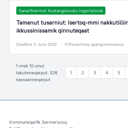
Sanarfinermut Avatangiisinullu Ingerlatsivik
Tamanut tusarniut: Isertoq-mmi nakkutilli
ikkussinissamik qinnuteqaat
Deadline 3. June 2026
Piffissarititaq qaangiutereerpoq
1-imiik 10-imut
takutinneqarput. 328
1
2
3
4
5
nassaarineqarput
Footer
Kommuneqarfik Sermersooq