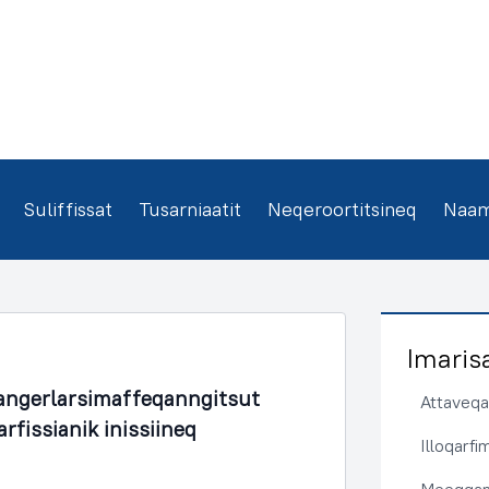
Suliffissat
Tusarniaatit
Neqeroortitsineq
Naamm
Imaris
angerlarsimaffeqanngitsut
Attaveqaa
rfissianik inissiineq
Illoqarf