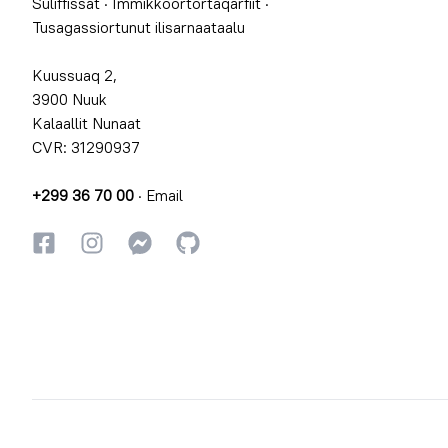
Suliffissat
·
Immikkoortortaqarfiit
·
Tusagassiortunut ilisarnaataalu
Kuussuaq 2,
3900 Nuuk
Kalaallit Nunaat
CVR: 31290937
+299 36 70 00
·
Email
Facebookki
Instagrammi
Instagrammi
GitHub