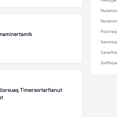
Meeqqanu
Nunamine
Nunamine
Pisortaqa
unaminertamik
Sammisas
Sanarfine
Suliffeq
lorsuaq Timersortarfianut
at