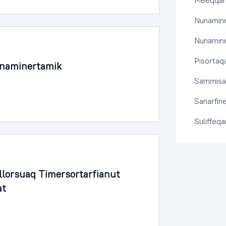
Meeqqanu
Nunamine
Nunamine
Pisortaqa
unaminertamik
Sammisas
Sanarfine
Suliffeq
lorsuaq Timersortarfianut
at