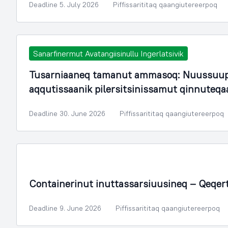
Deadline 5. July 2026
Piffissarititaq qaangiutereerpoq
Sanarfinermut Avatangiisinullu Ingerlatsivik
Tusarniaaneq tamanut ammasoq: Nuussuup
aqqutissaanik pilersitsinissamut qinnuteqa
Deadline 30. June 2026
Piffissarititaq qaangiutereerpoq
Containerinut inuttassarsiuusineq – Qeqer
Deadline 9. June 2026
Piffissarititaq qaangiutereerpoq