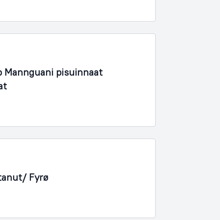
 Mannguani pisuinnaat
at
tanut/ Fyrø