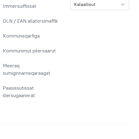
Oqaatsit / Sprog
Immersuiffissat
GLN / EAN allatorsimaffik
Kommuneqarfiga
Kommunimut pilersaarut
Meeraq
sumiginnarneqaraagat
Paasissutissat
illersugaanerat