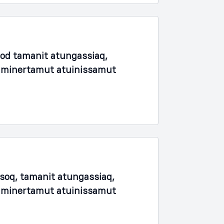
fod tamanit atungassiaq,
unaminertamut atuinissamut
soq, tamanit atungassiaq,
unaminertamut atuinissamut