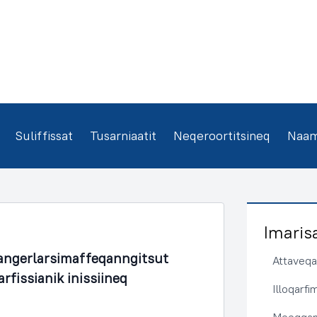
Suliffissat
Tusarniaatit
Neqeroortitsineq
Naamm
Imaris
angerlarsimaffeqanngitsut
Attaveqaa
rfissianik inissiineq
Illoqarf