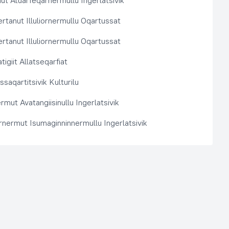
t Atuarfeqarnermullu Ingerlatsivik
rtanut Illuliornermullu Oqartussat
rtanut Illuliornermullu Oqartussat
tigiit Allatseqarfiat
saqartitsivik Kulturilu
rmut Avatangiisinullu Ingerlatsivik
arnermut Isumaginninnermullu Ingerlatsivik