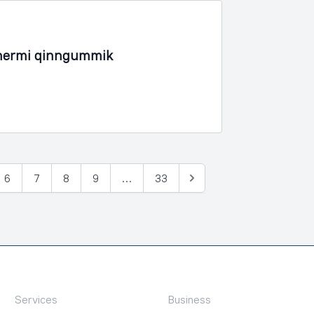
inermi qinngummik
6
7
8
9
…
33
Tullia
Services
Business