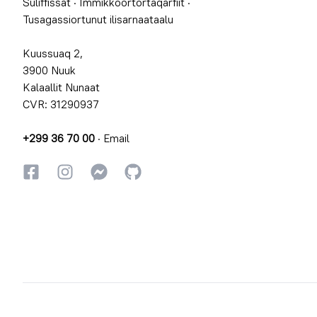
Suliffissat
·
Immikkoortortaqarfiit
·
Tusagassiortunut ilisarnaataalu
Kuussuaq 2,
3900 Nuuk
Kalaallit Nunaat
CVR: 31290937
+299 36 70 00
·
Email
Facebookki
Instagrammi
Instagrammi
GitHub