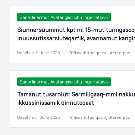
Sanarfinermut Avatangiisinullu Ingerlatsivik
Siunnersuummut kpt nr. 15-mut tunngasoq.
inuussutissarsiuteqarfik, avannamut kang
Deadline 3. June 2026
Piffissarititaq qaangiutereerpoq
Sanarfinermut Avatangiisinullu Ingerlatsivik
Tamanut tusarniut: Sermiligaaq-mmi nakku
ikkussinissamik qinnuteqaat
Deadline 3. June 2026
Piffissarititaq qaangiutereerpoq