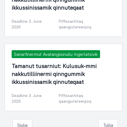
ikkussinissamik qinnuteqaat
Deadline 3. June
Piffissarititaq
2026
qaangiutereerpoq
Sanarfinermut Avatangiisinullu Ingerlatsivik
Tamanut tusarniut: Kulusuk-mmi
nakkutilliinermi qinngummik
ikkussinissamik qinnuteqaat
Deadline 3. June
Piffissarititaq
2026
qaangiutereerpoq
Siulia
Tullia