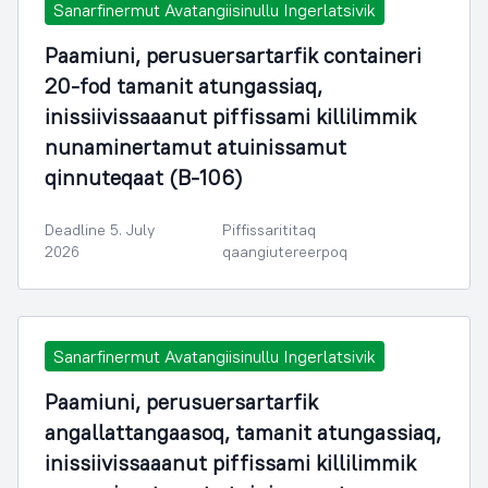
Sanarfinermut Avatangiisinullu Ingerlatsivik
Paamiuni, perusuersartarfik containeri
20-fod tamanit atungassiaq,
inissiivissaaanut piffissami killilimmik
nunaminertamut atuinissamut
qinnuteqaat (B-106)
Deadline 5. July
Piffissarititaq
2026
qaangiutereerpoq
Sanarfinermut Avatangiisinullu Ingerlatsivik
Paamiuni, perusuersartarfik
angallattangaasoq, tamanit atungassiaq,
inissiivissaaanut piffissami killilimmik