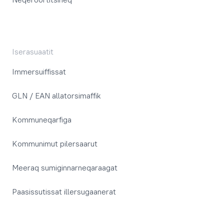
Iserasuaatit
Immersuiffissat
GLN / EAN allatorsimaffik
Kommuneqarfiga
Kommunimut pilersaarut
Meeraq sumiginnarneqaraagat
Paasissutissat illersugaanerat