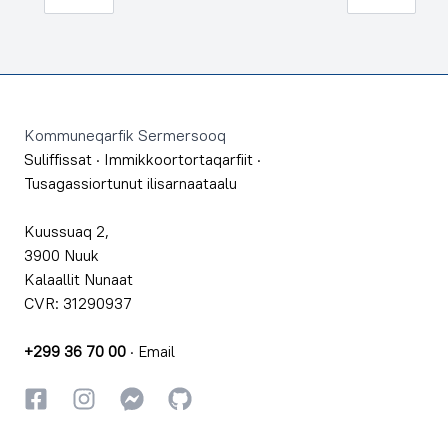
Footer
Kommuneqarfik Sermersooq
Suliffissat
·
Immikkoortortaqarfiit
·
Tusagassiortunut ilisarnaataalu
Kuussuaq 2,
3900 Nuuk
Kalaallit Nunaat
CVR: 31290937
+299 36 70 00
·
Email
Facebookki
Instagrammi
Instagrammi
GitHub