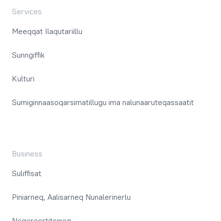
Services
Meeqqat Ilaqutariillu
Sunngiffik
Kulturi
Sumiginnaasoqarsimatillugu ima nalunaaruteqassaatit
Business
Suliffisat
Piniarneq, Aalisarneq Nunalerinerlu
Neqeroortitsineq