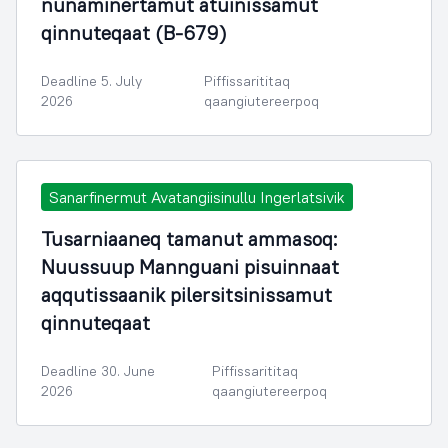
nunaminertamut atuinissamut
qinnuteqaat (B-679)
Deadline 5. July
Piffissarititaq
2026
qaangiutereerpoq
Sanarfinermut Avatangiisinullu Ingerlatsivik
Tusarniaaneq tamanut ammasoq:
Nuussuup Mannguani pisuinnaat
aqqutissaanik pilersitsinissamut
qinnuteqaat
Deadline 30. June
Piffissarititaq
2026
qaangiutereerpoq