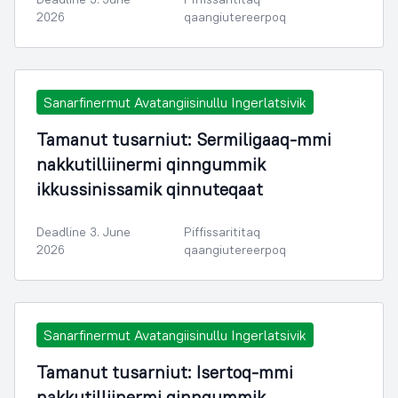
2026
qaangiutereerpoq
Sanarfinermut Avatangiisinullu Ingerlatsivik
Tamanut tusarniut: Sermiligaaq-mmi
nakkutilliinermi qinngummik
ikkussinissamik qinnuteqaat
Deadline 3. June
Piffissarititaq
2026
qaangiutereerpoq
Sanarfinermut Avatangiisinullu Ingerlatsivik
Tamanut tusarniut: Isertoq-mmi
nakkutilliinermi qinngummik