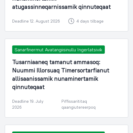
atugassinneqarnissamik qinnuteqaat
Deadline 12. August 2026
4 days tilbage
Sanarfinermut Avatangiisinullu Ingerlatsivik
Tusarniaaneq tamanut ammasoq:
Nuummi Illorsuaq Timersortarfianut
allisaanissamik nunaminertamik
qinnuteqaat
Deadline 19. July
Piffissarititaq
2026
qaangiutereerpoq