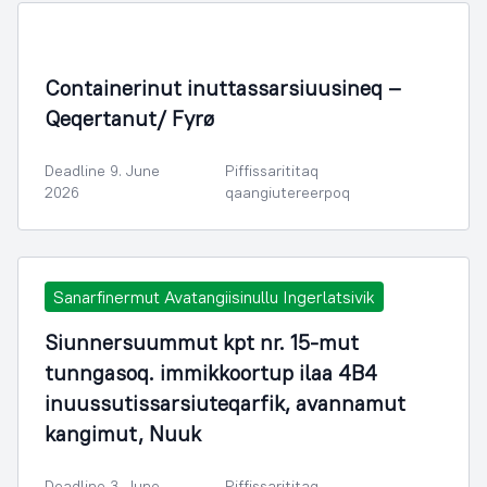
Containerinut inuttassarsiuusineq –
Qeqertanut/ Fyrø
Deadline 9. June
Piffissarititaq
2026
qaangiutereerpoq
Sanarfinermut Avatangiisinullu Ingerlatsivik
Siunnersuummut kpt nr. 15-mut
tunngasoq. immikkoortup ilaa 4B4
inuussutissarsiuteqarfik, avannamut
kangimut, Nuuk
Deadline 3. June
Piffissarititaq