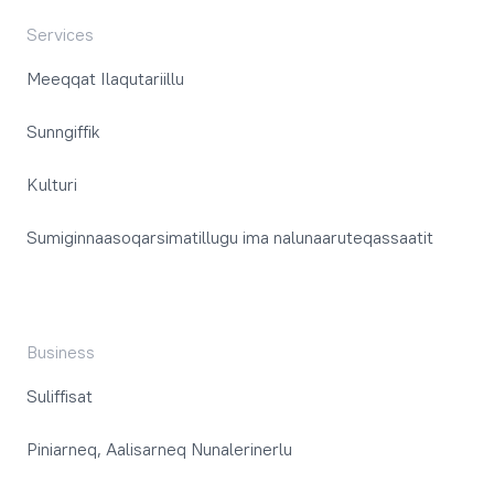
Services
Meeqqat Ilaqutariillu
Sunngiffik
Kulturi
Sumiginnaasoqarsimatillugu ima nalunaaruteqassaatit
Business
Suliffisat
Piniarneq, Aalisarneq Nunalerinerlu