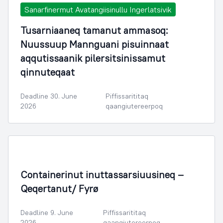
Sanarfinermut Avatangiisinullu Ingerlatsivik
Tusarniaaneq tamanut ammasoq:
Nuussuup Mannguani pisuinnaat
aqqutissaanik pilersitsinissamut
qinnuteqaat
Deadline 30. June
Piffissarititaq
2026
qaangiutereerpoq
Containerinut inuttassarsiuusineq –
Qeqertanut/ Fyrø
Deadline 9. June
Piffissarititaq
2026
qaangiutereerpoq