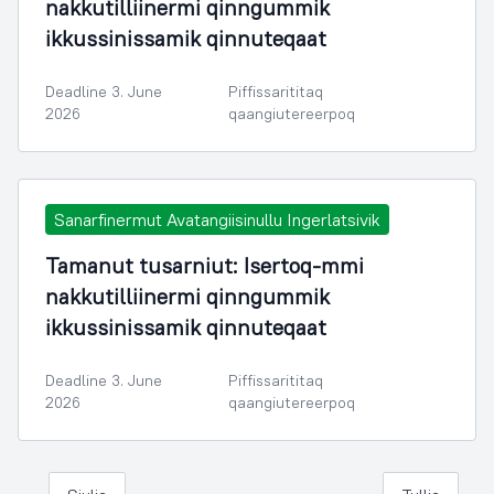
nakkutilliinermi qinngummik
ikkussinissamik qinnuteqaat
Deadline 3. June
Piffissarititaq
2026
qaangiutereerpoq
Sanarfinermut Avatangiisinullu Ingerlatsivik
Tamanut tusarniut: Isertoq-mmi
nakkutilliinermi qinngummik
ikkussinissamik qinnuteqaat
Deadline 3. June
Piffissarititaq
2026
qaangiutereerpoq