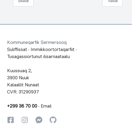
Siulia
Tullia
Footer
Kommuneqarfik Sermersooq
Suliffissat
·
Immikkoortortaqarfiit
·
Tusagassiortunut ilisarnaataalu
Kuussuaq 2,
3900 Nuuk
Kalaallit Nunaat
CVR: 31290937
+299 36 70 00
·
Email
Facebookki
Instagrammi
Instagrammi
GitHub