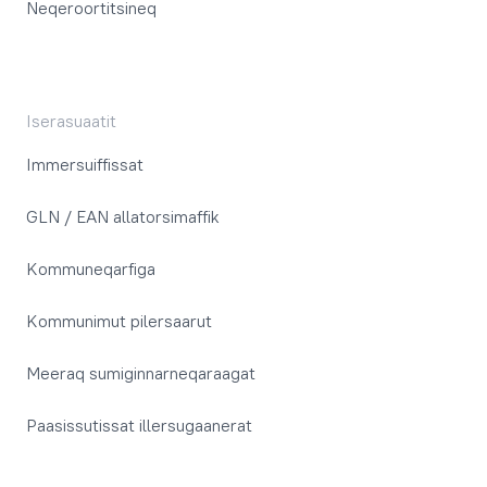
Neqeroortitsineq
Iserasuaatit
Immersuiffissat
GLN / EAN allatorsimaffik
Kommuneqarfiga
Kommunimut pilersaarut
Meeraq sumiginnarneqaraagat
Paasissutissat illersugaanerat