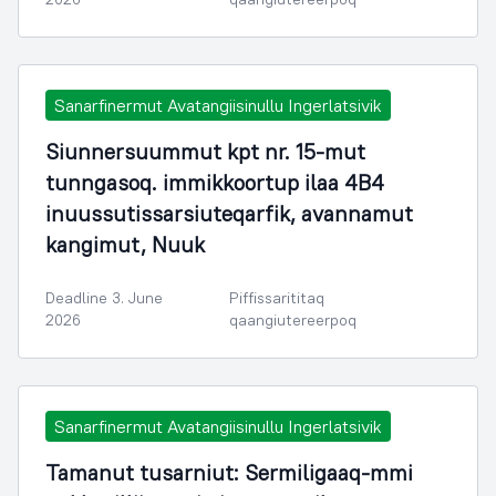
Sanarfinermut Avatangiisinullu Ingerlatsivik
Siunnersuummut kpt nr. 15-mut
tunngasoq. immikkoortup ilaa 4B4
inuussutissarsiuteqarfik, avannamut
kangimut, Nuuk
Deadline 3. June
Piffissarititaq
2026
qaangiutereerpoq
Sanarfinermut Avatangiisinullu Ingerlatsivik
Tamanut tusarniut: Sermiligaaq-mmi