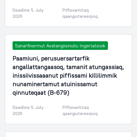
Deadline 5. July
Piffissarititaq
2026
qaangiutereerpoq
Sanarfinermut Avatangiisinullu Ingerlatsivik
Paamiuni, perusuersartarfik
angallattangaasoq, tamanit atungassiaq,
inissiivissaaanut piffissami killilimmik
nunaminertamut atuinissamut
qinnuteqaat (B-679)
Deadline 5. July
Piffissarititaq
2026
qaangiutereerpoq