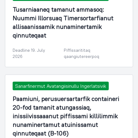
Tusarniaaneq tamanut ammasoq:
Nuummi Illorsuaq Timersortarfianut
allisaanissamik nunaminertamik
qinnuteqaat
Deadline 19. July
Piffissarititaq
2026
qaangiutereerpoq
Sanarfinermut Avatangiisinullu Ingerlatsivik
Paamiuni, perusuersartarfik containeri
20-fod tamanit atungassiaq,
inissiivissaaanut piffissami killilimmik
nunaminertamut atuinissamut
qinnuteqaat (B-106)