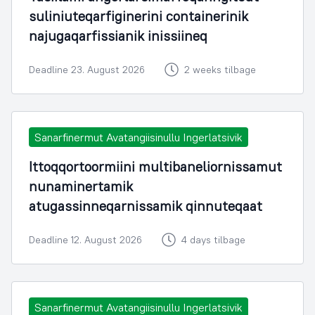
suliniuteqarfiginerini containerinik
najugaqarfissianik inissiineq
Deadline 23. August 2026
2 weeks tilbage
Sanarfinermut Avatangiisinullu Ingerlatsivik
Ittoqqortoormiini multibaneliornissamut
nunaminertamik
atugassinneqarnissamik qinnuteqaat
Deadline 12. August 2026
4 days tilbage
Sanarfinermut Avatangiisinullu Ingerlatsivik