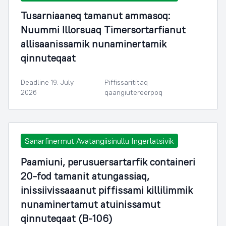
Tusarniaaneq tamanut ammasoq:
Nuummi Illorsuaq Timersortarfianut
allisaanissamik nunaminertamik
qinnuteqaat
Deadline 19. July
Piffissarititaq
2026
qaangiutereerpoq
Sanarfinermut Avatangiisinullu Ingerlatsivik
Paamiuni, perusuersartarfik containeri
20-fod tamanit atungassiaq,
inissiivissaaanut piffissami killilimmik
nunaminertamut atuinissamut
qinnuteqaat (B-106)