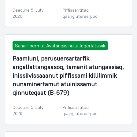
Deadline 5. July
Piffissarititaq
2026
qaangiutereerpoq
Sanarfinermut Avatangiisinullu Ingerlatsivik
Paamiuni, perusuersartarfik
angallattangaasoq, tamanit atungassiaq,
inissiivissaaanut piffissami killilimmik
nunaminertamut atuinissamut
qinnuteqaat (B-679)
Deadline 5. July
Piffissarititaq
2026
qaangiutereerpoq