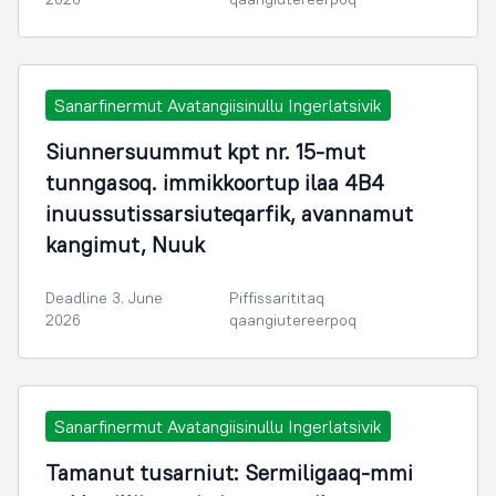
Sanarfinermut Avatangiisinullu Ingerlatsivik
Siunnersuummut kpt nr. 15-mut
tunngasoq. immikkoortup ilaa 4B4
inuussutissarsiuteqarfik, avannamut
kangimut, Nuuk
Deadline 3. June
Piffissarititaq
2026
qaangiutereerpoq
Sanarfinermut Avatangiisinullu Ingerlatsivik
Tamanut tusarniut: Sermiligaaq-mmi