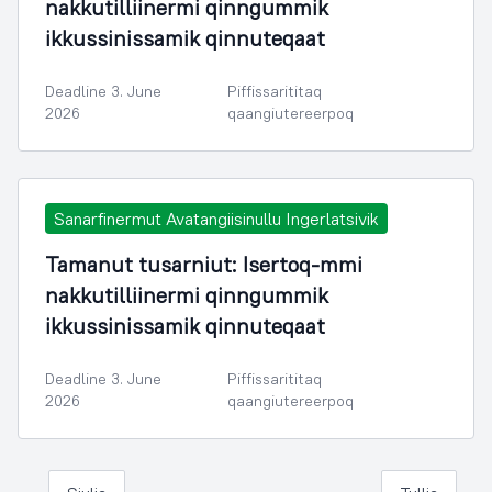
nakkutilliinermi qinngummik
ikkussinissamik qinnuteqaat
Deadline 3. June
Piffissarititaq
2026
qaangiutereerpoq
Sanarfinermut Avatangiisinullu Ingerlatsivik
Tamanut tusarniut: Isertoq-mmi
nakkutilliinermi qinngummik
ikkussinissamik qinnuteqaat
Deadline 3. June
Piffissarititaq
2026
qaangiutereerpoq