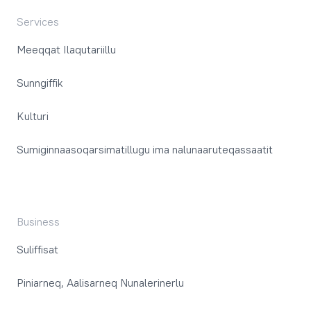
Services
Meeqqat Ilaqutariillu
Sunngiffik
Kulturi
Sumiginnaasoqarsimatillugu ima nalunaaruteqassaatit
Business
Suliffisat
Piniarneq, Aalisarneq Nunalerinerlu