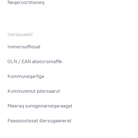
Neqeroortitsineq
Iserasuaatit
Immersuiffissat
GLN / EAN allatorsimaffik
Kommuneqarfiga
Kommunimut pilersaarut
Meeraq sumiginnarneqaraagat
Paasissutissat illersugaanerat