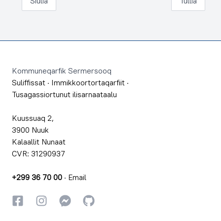
Siulia
Tullia
Footer
Kommuneqarfik Sermersooq
Suliffissat
·
Immikkoortortaqarfiit
·
Tusagassiortunut ilisarnaataalu
Kuussuaq 2,
3900 Nuuk
Kalaallit Nunaat
CVR: 31290937
+299 36 70 00
·
Email
Facebookki
Instagrammi
Instagrammi
GitHub