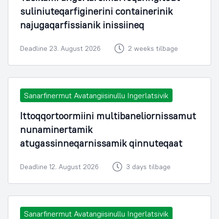
suliniuteqarfiginerini containerinik
najugaqarfissianik inissiineq
Deadline 23. August 2026
2 weeks tilbage
Sanarfinermut Avatangiisinullu Ingerlatsivik
Ittoqqortoormiini multibaneliornissamut
nunaminertamik
atugassinneqarnissamik qinnuteqaat
Deadline 12. August 2026
3 days tilbage
Sanarfinermut Avatangiisinullu Ingerlatsivik