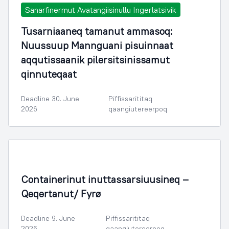
Sanarfinermut Avatangiisinullu Ingerlatsivik
Tusarniaaneq tamanut ammasoq:
Nuussuup Mannguani pisuinnaat
aqqutissaanik pilersitsinissamut
qinnuteqaat
Deadline 30. June
Piffissarititaq
2026
qaangiutereerpoq
Containerinut inuttassarsiuusineq –
Qeqertanut/ Fyrø
Deadline 9. June
Piffissarititaq
2026
qaangiutereerpoq