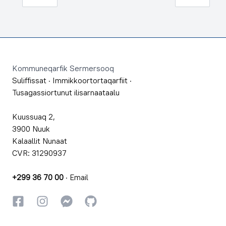
Footer
Kommuneqarfik Sermersooq
Suliffissat
·
Immikkoortortaqarfiit
·
Tusagassiortunut ilisarnaataalu
Kuussuaq 2,
3900 Nuuk
Kalaallit Nunaat
CVR: 31290937
+299 36 70 00
·
Email
Facebookki
Instagrammi
Instagrammi
GitHub