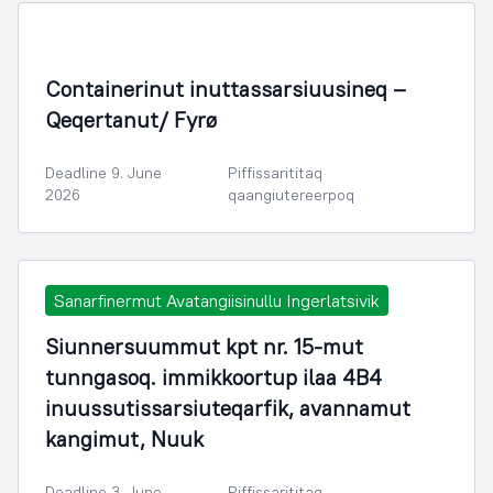
Containerinut inuttassarsiuusineq –
Qeqertanut/ Fyrø
Deadline 9. June
Piffissarititaq
2026
qaangiutereerpoq
Sanarfinermut Avatangiisinullu Ingerlatsivik
Siunnersuummut kpt nr. 15-mut
tunngasoq. immikkoortup ilaa 4B4
inuussutissarsiuteqarfik, avannamut
kangimut, Nuuk
Deadline 3. June
Piffissarititaq