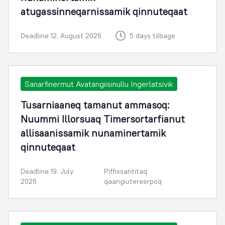
atugassinneqarnissamik qinnuteqaat
Deadline 12. August 2026
5 days tilbage
Sanarfinermut Avatangiisinullu Ingerlatsivik
Tusarniaaneq tamanut ammasoq:
Nuummi Illorsuaq Timersortarfianut
allisaanissamik nunaminertamik
qinnuteqaat
Deadline 19. July
Piffissarititaq
2026
qaangiutereerpoq