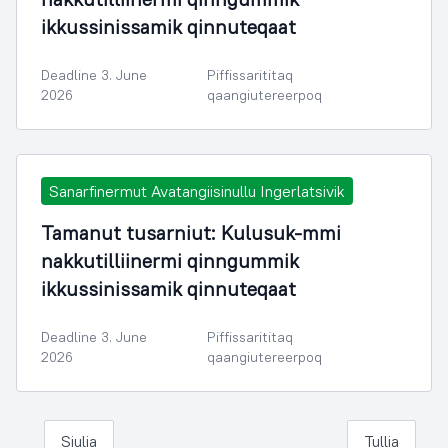
ikkussinissamik qinnuteqaat
Deadline 3. June
Piffissarititaq
2026
qaangiutereerpoq
Sanarfinermut Avatangiisinullu Ingerlatsivik
Tamanut tusarniut: Kulusuk-mmi
nakkutilliinermi qinngummik
ikkussinissamik qinnuteqaat
Deadline 3. June
Piffissarititaq
2026
qaangiutereerpoq
Siulia
Tullia