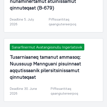
nunaminertamut atuinissamut
qinnuteqaat (B-679)
Deadline 5. July
Piffissarititaq
2026
qaangiutereerpoq
Sanarfinermut Avatangiisinullu Ingerlatsivik
Tusarniaaneq tamanut ammasoq:
Nuussuup Mannguani pisuinnaat
aqqutissaanik pilersitsinissamut
qinnuteqaat
Deadline 30. June
Piffissarititaq
2026
qaangiutereerpoq