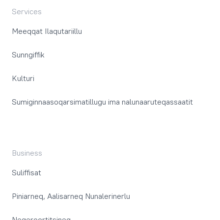
Services
Meeqqat Ilaqutariillu
Sunngiffik
Kulturi
Sumiginnaasoqarsimatillugu ima nalunaaruteqassaatit
Business
Suliffisat
Piniarneq, Aalisarneq Nunalerinerlu
Neqeroortitsineq