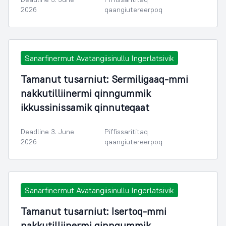
2026
qaangiutereerpoq
Sanarfinermut Avatangiisinullu Ingerlatsivik
Tamanut tusarniut: Sermiligaaq-mmi
nakkutilliinermi qinngummik
ikkussinissamik qinnuteqaat
Deadline 3. June
Piffissarititaq
2026
qaangiutereerpoq
Sanarfinermut Avatangiisinullu Ingerlatsivik
Tamanut tusarniut: Isertoq-mmi
nakkutilliinermi qinngummik