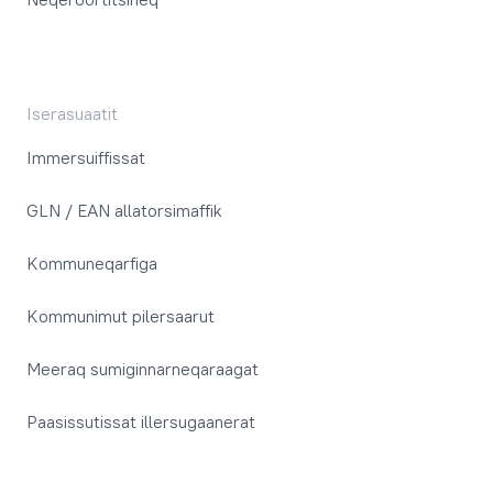
Iserasuaatit
Immersuiffissat
GLN / EAN allatorsimaffik
Kommuneqarfiga
Kommunimut pilersaarut
Meeraq sumiginnarneqaraagat
Paasissutissat illersugaanerat