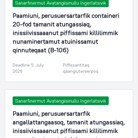
Sanarfinermut Avatangiisinullu Ingerlatsivik
Paamiuni, perusuersartarfik containeri
20-fod tamanit atungassiaq,
inissiivissaaanut piffissami killilimmik
nunaminertamut atuinissamut
qinnuteqaat (B-106)
Deadline 5. July
Piffissarititaq
2026
qaangiutereerpoq
Sanarfinermut Avatangiisinullu Ingerlatsivik
Paamiuni, perusuersartarfik
angallattangaasoq, tamanit atungassiaq,
inissiivissaaanut piffissami killilimmik