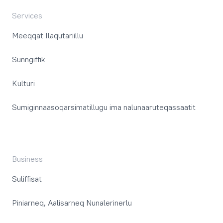
Services
Meeqqat Ilaqutariillu
Sunngiffik
Kulturi
Sumiginnaasoqarsimatillugu ima nalunaaruteqassaatit
Business
Suliffisat
Piniarneq, Aalisarneq Nunalerinerlu