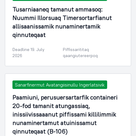
Tusarniaaneq tamanut ammasoq:
Nuummi Illorsuaq Timersortarfianut
allisaanissamik nunaminertamik
qinnuteqaat
Deadline 19. July
Piffissarititaq
2026
qaangiutereerpoq
Sanarfinermut Avatangiisinullu Ingerlatsivik
Paamiuni, perusuersartarfik containeri
20-fod tamanit atungassiaq,
inissiivissaaanut piffissami killilimmik
nunaminertamut atuinissamut
qinnuteqaat (B-106)