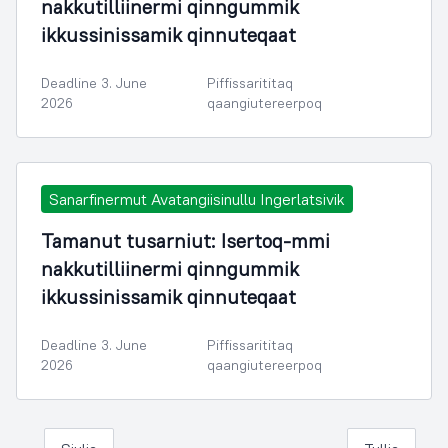
nakkutilliinermi qinngummik
ikkussinissamik qinnuteqaat
Deadline 3. June
Piffissarititaq
2026
qaangiutereerpoq
Sanarfinermut Avatangiisinullu Ingerlatsivik
Tamanut tusarniut: Isertoq-mmi
nakkutilliinermi qinngummik
ikkussinissamik qinnuteqaat
Deadline 3. June
Piffissarititaq
2026
qaangiutereerpoq