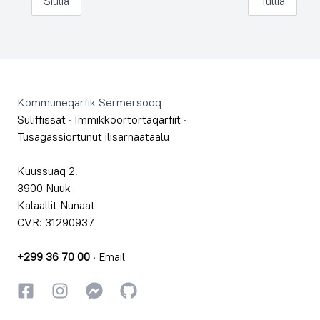
Siulia
Tullia
Footer
Kommuneqarfik Sermersooq
Suliffissat
·
Immikkoortortaqarfiit
·
Tusagassiortunut ilisarnaataalu
Kuussuaq 2,
3900 Nuuk
Kalaallit Nunaat
CVR: 31290937
+299 36 70 00
·
Email
Facebookki
Instagrammi
Instagrammi
GitHub