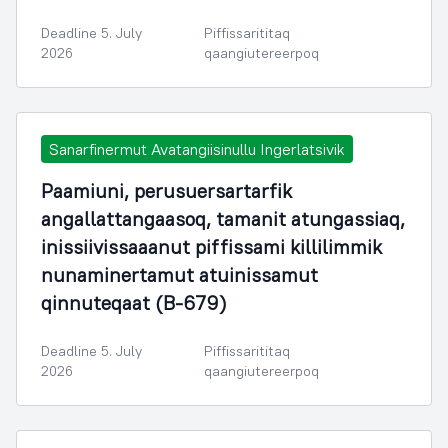
Deadline 5. July
Piffissarititaq
2026
qaangiutereerpoq
Sanarfinermut Avatangiisinullu Ingerlatsivik
Paamiuni, perusuersartarfik
angallattangaasoq, tamanit atungassiaq,
inissiivissaaanut piffissami killilimmik
nunaminertamut atuinissamut
qinnuteqaat (B-679)
Deadline 5. July
Piffissarititaq
2026
qaangiutereerpoq