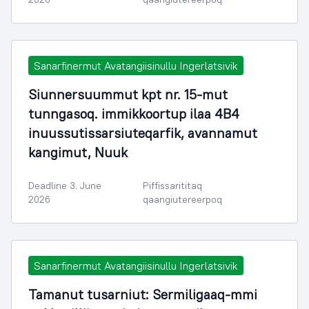
Sanarfinermut Avatangiisinullu Ingerlatsivik
Siunnersuummut kpt nr. 15-mut
tunngasoq. immikkoortup ilaa 4B4
inuussutissarsiuteqarfik, avannamut
kangimut, Nuuk
Deadline 3. June
Piffissarititaq
2026
qaangiutereerpoq
Sanarfinermut Avatangiisinullu Ingerlatsivik
Tamanut tusarniut: Sermiligaaq-mmi