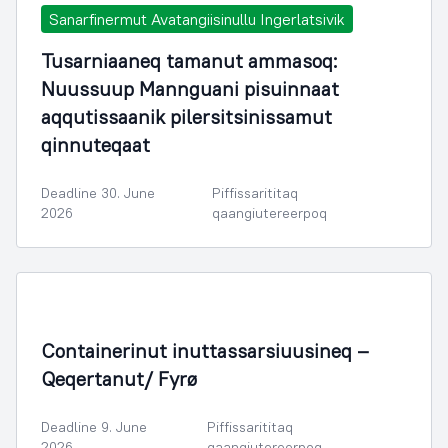
Sanarfinermut Avatangiisinullu Ingerlatsivik
Tusarniaaneq tamanut ammasoq:
Nuussuup Mannguani pisuinnaat
aqqutissaanik pilersitsinissamut
qinnuteqaat
Deadline 30. June
Piffissarititaq
2026
qaangiutereerpoq
Containerinut inuttassarsiuusineq –
Qeqertanut/ Fyrø
Deadline 9. June
Piffissarititaq
2026
qaangiutereerpoq