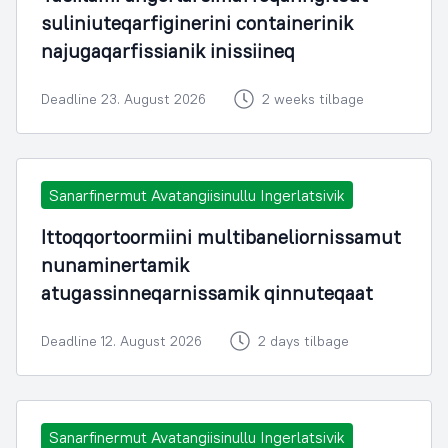
suliniuteqarfiginerini containerinik
najugaqarfissianik inissiineq
Deadline 23. August 2026
2 weeks tilbage
Sanarfinermut Avatangiisinullu Ingerlatsivik
Ittoqqortoormiini multibaneliornissamut
nunaminertamik
atugassinneqarnissamik qinnuteqaat
Deadline 12. August 2026
2 days tilbage
Sanarfinermut Avatangiisinullu Ingerlatsivik